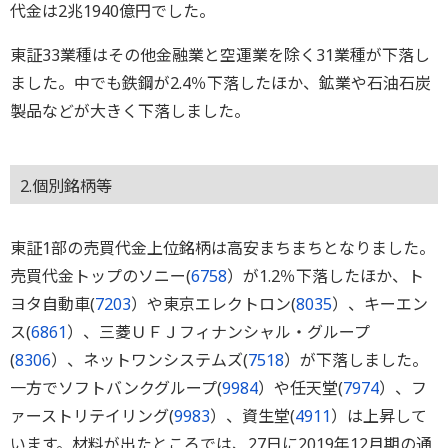
代金は2兆1940億円でした。
東証33業種はその他金融業と空運業を除く31業種が下落し
ました。中でも鉄鋼が2.4％下落したほか、鉱業や石油石炭
製品などが大きく下落しました。
2.個別銘柄等
東証1部の売買代金上位銘柄は高安まちまちとなりました。
売買代金トップのソニー(
6758
）が1.2％下落したほか、ト
ヨタ自動車(
7203
）や東京エレクトロン(
8035
）、キーエン
ス(
6861
）、三菱ＵＦＪフィナンシャル・グループ
(
8306
）、ネットワンシステムズ(
7518
）が下落しました。
一方でソフトバンクグループ(
9984
）や任天堂(
7974
）、フ
ァーストリテイリング(
9983
）、資生堂(
4911
）は上昇して
います。材料が出たところでは、27日に2019年12月期の通