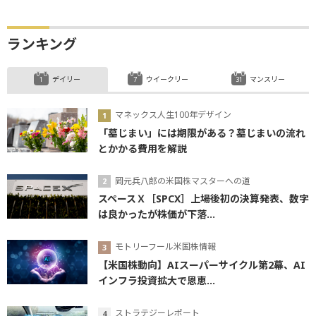
ランキング
デイリー
ウイークリー
マンスリー
マネックス人生100年デザイン
「墓じまい」には期限がある？墓じまいの流れ
とかかる費用を解説
岡元兵八郎の米国株マスターへの道
スペースＸ［SPCX］上場後初の決算発表、数字
は良かったが株価が下落...
モトリーフール米国株情報
【米国株動向】AIスーパーサイクル第2幕、AI
インフラ投資拡大で恩恵...
ストラテジーレポート