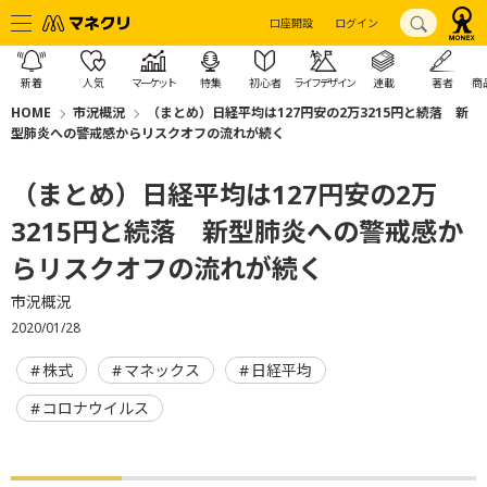
口座開設
ログイン
新着
人気
マーケット
特集
初心者
ライフデザイン
連載
著者
商
HOME
市況概況
（まとめ）日経平均は127円安の2万3215円と続落 新
型肺炎への警戒感からリスクオフの流れが続く
（まとめ）日経平均は127円安の2万
3215円と続落 新型肺炎への警戒感か
らリスクオフの流れが続く
市況概況
2020/01/28
株式
マネックス
日経平均
コロナウイルス