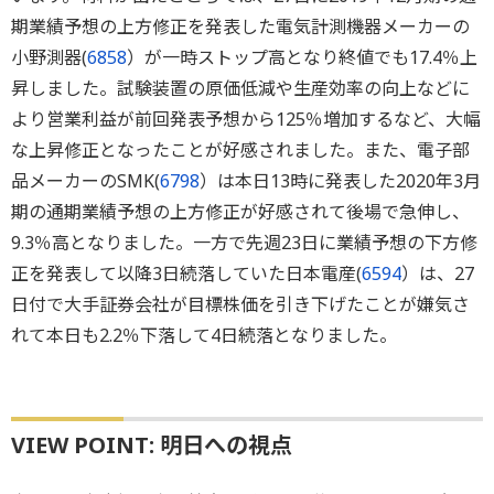
期業績予想の上方修正を発表した電気計測機器メーカーの
小野測器(
6858
）が一時ストップ高となり終値でも17.4％上
昇しました。試験装置の原価低減や生産効率の向上などに
より営業利益が前回発表予想から125％増加するなど、大幅
な上昇修正となったことが好感されました。また、電子部
品メーカーのSMK(
6798
）は本日13時に発表した2020年3月
期の通期業績予想の上方修正が好感されて後場で急伸し、
9.3％高となりました。一方で先週23日に業績予想の下方修
正を発表して以降3日続落していた日本電産(
6594
）は、27
日付で大手証券会社が目標株価を引き下げたことが嫌気さ
れて本日も2.2％下落して4日続落となりました。
VIEW POINT: 明日への視点