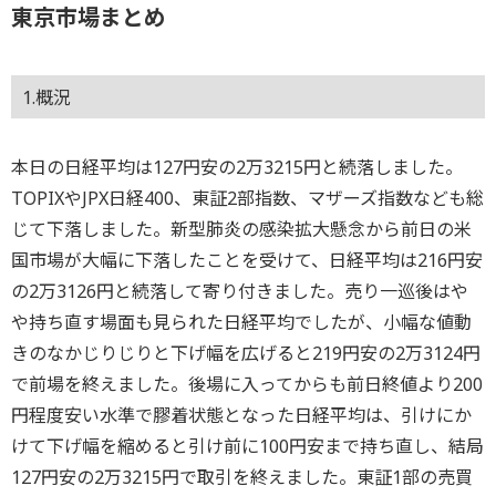
東京市場まとめ
1.概況
本日の日経平均は127円安の2万3215円と続落しました。
TOPIXやJPX日経400、東証2部指数、マザーズ指数なども総
じて下落しました。新型肺炎の感染拡大懸念から前日の米
国市場が大幅に下落したことを受けて、日経平均は216円安
の2万3126円と続落して寄り付きました。売り一巡後はや
や持ち直す場面も見られた日経平均でしたが、小幅な値動
きのなかじりじりと下げ幅を広げると219円安の2万3124円
で前場を終えました。後場に入ってからも前日終値より200
円程度安い水準で膠着状態となった日経平均は、引けにか
けて下げ幅を縮めると引け前に100円安まで持ち直し、結局
127円安の2万3215円で取引を終えました。東証1部の売買