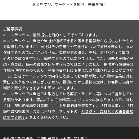
お金を学び、マーケットを知り、未来を描く
ご留意事項
本コンテンツは、情報提供を目的として行っております。
本コンテンツは、当社や当社が信頼できると考える情報源から提供されたもの
を提供していますが、当社はその正確性や完全性について意見を表明し、また
保証するものではございません。有価証券の購入、売却、デリバティブ取引、
その他の取引を推奨し、勧誘するものではありません。また、過去の実績や予
想・意見は、将来の結果を保証するものではございません。提供する情報等は
作成時現在のものであり、今後予告なしに変更または削除されることがござい
ます。当社は本コンテンツの内容に依拠してお客様が取った行動の結果に対し
責任を負うものではございません。投資にかかる最終決定は、お客様ご自身の
判断と責任でなさるようお願いいたします。
本コンテンツでは当社でお取扱している商品・サービス等について言及してい
る部分があります。商品ごとに手数料等およびリスクは異なりますので、詳し
くは「契約締結前交付書面」、「上場有価証券等書面」、「目論見書」、「目
論見書補完書面」または当社ウェブサイトの「
リスク・手数料などの重要事項
に関する説明
」をよくお読みください。
金融商品取引業者 関東財務局長（金商）第165号