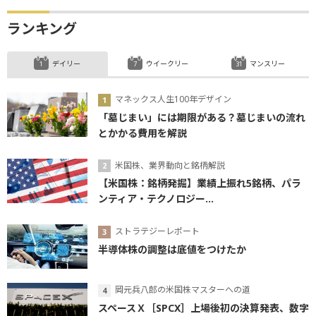
ランキング
デイリー
ウイークリー
マンスリー
マネックス人生100年デザイン
「墓じまい」には期限がある？墓じまいの流れ
とかかる費用を解説
米国株、業界動向と銘柄解説
【米国株：銘柄発掘】業績上振れ5銘柄、パラ
ンティア・テクノロジー...
ストラテジーレポート
半導体株の調整は底値をつけたか
岡元兵八郎の米国株マスターへの道
スペースＸ［SPCX］上場後初の決算発表、数字