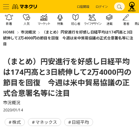
口座開設
ログイン
新着
人気
マーケット
特集
初心者
ライフデザイン
連載
著者
商
HOME
市況概況
（まとめ）円安進行を好感し日経平均は174円高と3日
続伸して2万4000円の節目を回復 今週は米中貿易協議の正式合意署名等に注
目
（まとめ）円安進行を好感し日経平均
は174円高と3日続伸して2万4000円の
節目を回復 今週は米中貿易協議の正
式合意署名等に注目
市況概況
2020/01/14
株式
マネックス
日経平均