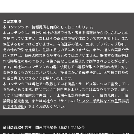
ご留意事項
本コンテンツは、情報提供を目的として行っております。
本コンテンツは、当社や当社が信頼できると考える情報源から提供されたもの
を提供していますが、当社はその正確性や完全性について意見を表明し、また
保証するものではございません。有価証券の購入、売却、デリバティブ取引、
その他の取引を推奨し、勧誘するものではありません。また、過去の実績や予
想・意見は、将来の結果を保証するものではございません。提供する情報等は
作成時現在のものであり、今後予告なしに変更または削除されることがござい
ます。当社は本コンテンツの内容に依拠してお客様が取った行動の結果に対し
責任を負うものではございません。投資にかかる最終決定は、お客様ご自身の
判断と責任でなさるようお願いいたします。
本コンテンツでは当社でお取扱している商品・サービス等について言及してい
る部分があります。商品ごとに手数料等およびリスクは異なりますので、詳し
くは「契約締結前交付書面」、「上場有価証券等書面」、「目論見書」、「目
論見書補完書面」または当社ウェブサイトの「
リスク・手数料などの重要事項
に関する説明
」をよくお読みください。
金融商品取引業者 関東財務局長（金商）第165号