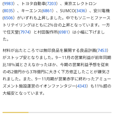
(
9983
）、トヨタ自動車(
7203
）、東京エレクトロン
(
8035
）、キーエンス(
6861
）、SUMCO(
3436
）、安川電機
(
6506
）がいずれも上昇しました。中でもソニーとファース
トリテイリングはともに2％台の上昇となっています。一方
で任天堂(
7974
）と村田製作所(
6981
）は小幅に下げまし
た。
材料が出たところでは無印良品を展開する良品計画(
7453
）
がストップ安となりました。9－11月の営業利益が前年同期
比18％減とさえなかったほか、今期の営業利益予想を従来
の452億円から378億円に大きく下方修正したことが嫌気さ
れました。また、9－11月期が営業赤字に終わったアミュー
ズメント施設運営のイオンファンタジー(
4343
）も11％超の
大幅安となっています。