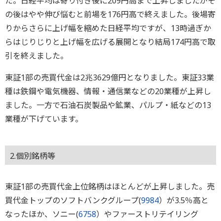
た。日経平均は寄り付き後に209円高まで上昇しましたがそ
の後はやや伸び悩むと前場を176円高で終えました。後場寄
りからさらに上げ幅を縮めた日経平均ですが、13時過ぎか
らはじりじりと上げ幅を広げる展開となり結局174円高で取
引を終えました。
東証1部の売買代金は2兆3629億円となりました。東証33業
種は鉄鋼や電気機器、情報・通信業などの20業種が上昇し
ました。一方で石油石炭製品や鉱業、パルプ・紙などの13
業種が下げています。
2.個別銘柄等
東証1部の売買代金上位銘柄はほとんどが上昇しました。売
買代金トップのソフトバンクグループ(
9984
）が3.5％高と
なったほか、ソニー(
6758
）やファーストリテイリング