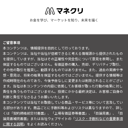
お金を学び、マーケットを知り、未来を描く
ご留意事項
本コンテンツは、情報提供を目的として行っております。
本コンテンツは、当社や当社が信頼できると考える情報源から提供されたもの
を提供していますが、当社はその正確性や完全性について意見を表明し、また
保証するものではございません。有価証券の購入、売却、デリバティブ取引、
その他の取引を推奨し、勧誘するものではありません。また、過去の実績や予
想・意見は、将来の結果を保証するものではございません。提供する情報等は
作成時現在のものであり、今後予告なしに変更または削除されることがござい
ます。当社は本コンテンツの内容に依拠してお客様が取った行動の結果に対し
責任を負うものではございません。投資にかかる最終決定は、お客様ご自身の
判断と責任でなさるようお願いいたします。
本コンテンツでは当社でお取扱している商品・サービス等について言及してい
る部分があります。商品ごとに手数料等およびリスクは異なりますので、詳し
くは「契約締結前交付書面」、「上場有価証券等書面」、「目論見書」、「目
論見書補完書面」または当社ウェブサイトの「
リスク・手数料などの重要事項
に関する説明
」をよくお読みください。