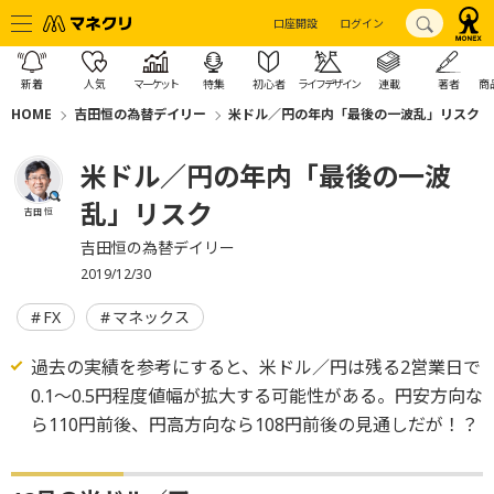
口座開設
ログイン
新着
人気
マーケット
特集
初心者
ライフデザイン
連載
著者
商
HOME
吉田恒の為替デイリー
米ドル／円の年内「最後の一波乱」リスク
米ドル／円の年内「最後の一波
乱」リスク
吉田 恒
吉田恒の為替デイリー
2019/12/30
FX
マネックス
過去の実績を参考にすると、米ドル／円は残る2営業日で
0.1～0.5円程度値幅が拡大する可能性がある。円安方向な
ら110円前後、円高方向なら108円前後の見通しだが！？