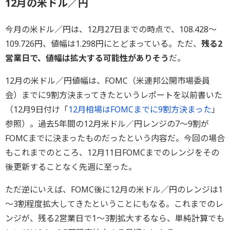
12月の米ドル／円
今月の米ドル／円は、12月27日までの時点で、108.428～
109.726円、値幅は1.298円にとどまっている。ただ、
残る2
営業日で、値幅は拡大する可能性がありそう
だ。
12月の米ドル／円値幅は、FOMC（米連邦公開市場委員
会）までに9割方決まってきたというレポートを以前書いた
（12月9日付け「
12月相場はFOMCまでに9割方決まった
」
参照）。過去5年間の12月米ドル／円レンジの7～9割が
FOMCまでに決まったものだったという内容だ。今回の場合
もこれまでのところ、12月11日FOMCまでのレンジをその
後更新することなく先週に至った。
ただ逆にいえば、FOMC後に12月の米ドル／円のレンジは1
～3割程度拡大してきたということにもなる。これまでのレ
ンジが、残る2営業日で1～3割拡大するなら、単純計算でも