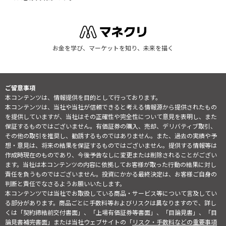
お金を学び、マーケットを知り、未来を描く
ご留意事項
本コンテンツは、情報提供を目的として行っております。
本コンテンツは、当社や当社が信頼できると考える情報源から提供されたもの
を提供していますが、当社はその正確性や完全性について意見を表明し、また
保証するものではございません。有価証券の購入、売却、デリバティブ取引、
その他の取引を推奨し、勧誘するものではありません。また、過去の実績や予
想・意見は、将来の結果を保証するものではございません。提供する情報等は
作成時現在のものであり、今後予告なしに変更または削除されることがござい
ます。当社は本コンテンツの内容に依拠してお客様が取った行動の結果に対し
責任を負うものではございません。投資にかかる最終決定は、お客様ご自身の
判断と責任でなさるようお願いいたします。
本コンテンツでは当社でお取扱している商品・サービス等について言及してい
る部分があります。商品ごとに手数料等およびリスクは異なりますので、詳し
くは「契約締結前交付書面」、「上場有価証券等書面」、「目論見書」、「目
論見書補完書面」または当社ウェブサイトの「
リスク・手数料などの重要事項