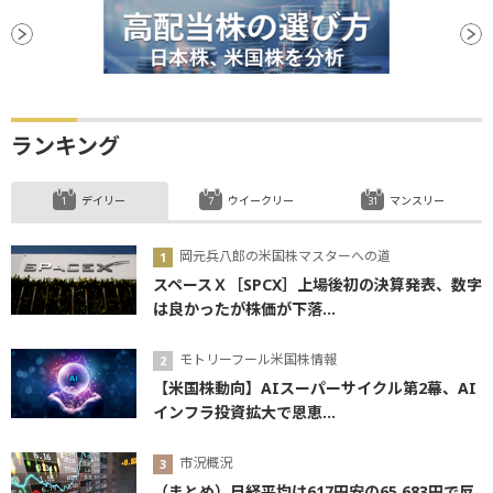
ランキング
デイリー
ウイークリー
マンスリー
岡元兵八郎の米国株マスターへの道
スペースＸ［SPCX］上場後初の決算発表、数字
は良かったが株価が下落...
モトリーフール米国株情報
【米国株動向】AIスーパーサイクル第2幕、AI
インフラ投資拡大で恩恵...
市況概況
（まとめ）日経平均は617円安の65,683円で反