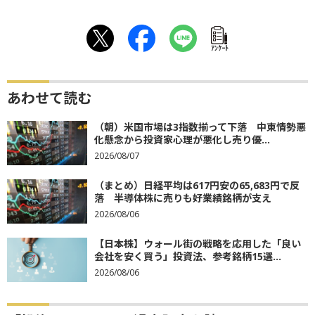
ｱﾝｹｰﾄ
あわせて読む
（朝）米国市場は3指数揃って下落 中東情勢悪
化懸念から投資家心理が悪化し売り優...
2026/08/07
（まとめ）日経平均は617円安の65,683円で反
落 半導体株に売りも好業績銘柄が支え
2026/08/06
【日本株】ウォール街の戦略を応用した「良い
会社を安く買う」投資法、参考銘柄15選...
2026/08/06