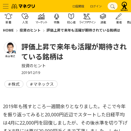
口座開設
ログイン
新着
人気
マーケット
特集
初心者
ライフデザイン
連載
著者
商
HOME
投資のヒント
評価上昇で来年も活躍が期待されている銘柄は
評価上昇で来年も活躍が期待され
ている銘柄は
金山 敏之
投資のヒント
2019/12/19
株式
マネックス
2019年も残すところ一週間余りとなりました。そこで今年
を振り返ってみると20,000円近辺でスタートした日経平均
は4月に22,000円を回復しましたが、その後水準を切り下げ