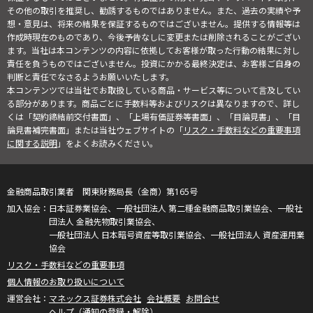
その他の取引を推奨し、勧誘するものではありません。また、過去の実績や予
想・意見は、将来の結果を保証するものではございません。提供する情報等は
作成時現在のものであり、今後予告なしに変更または削除されることがござい
ます。当社は本コンテンツの内容に依拠してお客様が取った行動の結果に対し
責任を負うものではございません。投資にかかる最終決定は、お客様ご自身の
判断と責任でなさるようお願いいたします。
本コンテンツでは当社でお取扱している商品・サービス等について言及してい
る部分があります。商品ごとに手数料等およびリスクは異なりますので、詳し
くは「契約締結前交付書面」、「上場有価証券等書面」、「目論見書」、「目
論見書補完書面」または当社ウェブサイトの「
リスク・手数料などの重要事項
に関する説明
」をよくお読みください。
金融商品取引業者 関東財務局長（金商）第165号
日本証券業協会、一般社団法人 第二種金融商品取引業協会、一般社
団法人 金融先物取引業協会、
一般社団法人 日本暗号資産等取引業協会、一般社団法人 資産運用業
協会
リスク・手数料などの重要事項
個人情報のお取り扱いについて
マネックス証券株式会社
会社概要
お問合せ
ヘルプ（通知の登録・解除）