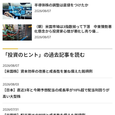
半導体株の調整は底値をつけたか
2026/08/07
（朝）米国市場は3指数揃って下落 中東情勢悪
化懸念から投資家心理が悪化し売り優...
2026/08/07
「投資のヒント」の過去記事を読む
2026/08/07
【米国株】資本効率の改善と成長性を兼ね備えた銘柄例
2026/08/03
【日本】直近3年と今期予想配当の成長率が10％超で配当利回りが
高い大型株
2026/07/31