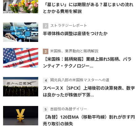
「墓じまい」には期限がある？墓じまいの流れ
とかかる費用を解説
ストラテジーレポート
半導体株の調整は底値をつけたか
米国株、業界動向と銘柄解説
【米国株：銘柄発掘】業績上振れ5銘柄、パラ
ンティア・テクノロジー...
岡元兵八郎の米国株マスターへの道
スペースＸ［SPCX］上場後初の決算発表、数字
は良かったが株価が下落...
吉田恒の為替デイリー
【為替】120日MA（移動平均線）割れが示す円
売り取引の損失