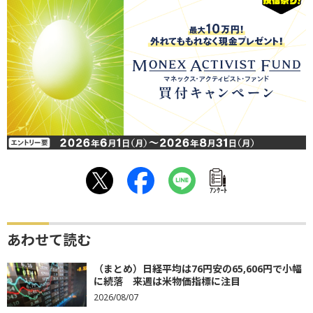
ｱﾝｹｰﾄ
あわせて読む
（まとめ）日経平均は76円安の65,606円で小幅
に続落 来週は米物価指標に注目
2026/08/07