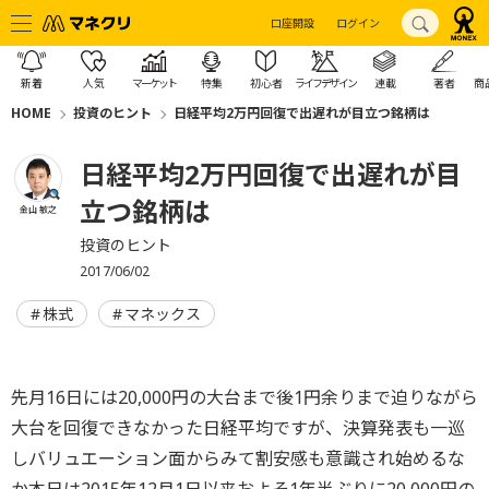
口座開設
ログイン
新着
人気
マーケット
特集
初心者
ライフデザイン
連載
著者
商
HOME
投資のヒント
日経平均2万円回復で出遅れが目立つ銘柄は
日経平均2万円回復で出遅れが目
立つ銘柄は
金山 敏之
投資のヒント
2017/06/02
株式
マネックス
先月16日には20,000円の大台まで後1円余りまで迫りながら
大台を回復できなかった日経平均ですが、決算発表も一巡
しバリュエーション面からみて割安感も意識され始めるな