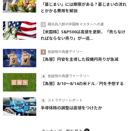
「墓じまい」には期限がある？墓じまいの流れ
とかかる費用を解説
岡元兵八郎の米国株マスターへの道
【米国株】S&P500は高値を更新、「売らなけ
ればならない売り」が一巡...
吉田恒の為替デイリー
【為替】円安を主導した投機円売りが急減
吉田恒の為替ウイークリー
【為替】8/10～8/14の米ドル／円を予想する
ストラテジーレポート
半導体株の調整は底値をつけたか