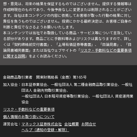
想・意見は、将来の結果を保証するものではございません。提供する情報等は
作成時現在のものであり、今後予告なしに変更または削除されることがござい
ます。当社は本コンテンツの内容に依拠してお客様が取った行動の結果に対し
責任を負うものではございません。投資にかかる最終決定は、お客様ご自身の
判断と責任でなさるようお願いいたします。
本コンテンツでは当社でお取扱している商品・サービス等について言及してい
る部分があります。商品ごとに手数料等およびリスクは異なりますので、詳し
くは「契約締結前交付書面」、「上場有価証券等書面」、「目論見書」、「目
論見書補完書面」または当社ウェブサイトの「
リスク・手数料などの重要事項
に関する説明
」をよくお読みください。
金融商品取引業者 関東財務局長（金商）第165号
日本証券業協会、一般社団法人 第二種金融商品取引業協会、一般社
団法人 金融先物取引業協会、
一般社団法人 日本暗号資産等取引業協会、一般社団法人 資産運用業
協会
リスク・手数料などの重要事項
個人情報のお取り扱いについて
マネックス証券株式会社
会社概要
お問合せ
ヘルプ（通知の登録・解除）