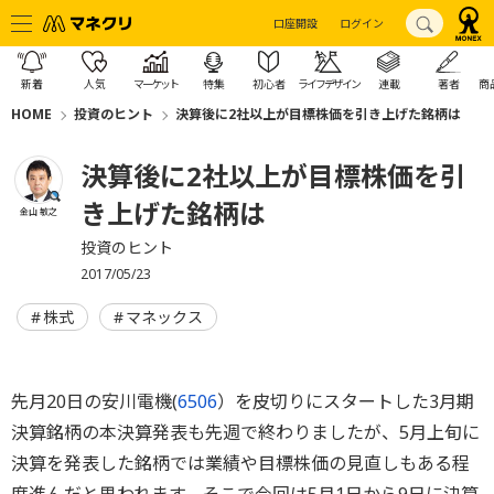
口座開設
ログイン
新着
人気
マーケット
特集
初心者
ライフデザイン
連載
著者
商
HOME
投資のヒント
決算後に2社以上が目標株価を引き上げた銘柄は
決算後に2社以上が目標株価を引
き上げた銘柄は
金山 敏之
投資のヒント
2017/05/23
株式
マネックス
先月20日の安川電機(
6506
）を皮切りにスタートした3月期
決算銘柄の本決算発表も先週で終わりましたが、5月上旬に
決算を発表した銘柄では業績や目標株価の見直しもある程