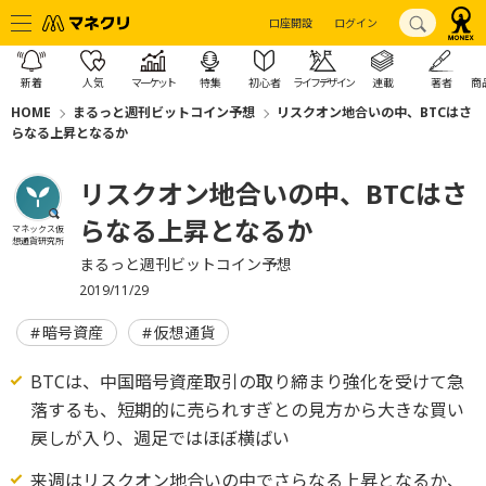
口座開設
ログイン
新着
人気
マーケット
特集
初心者
ライフデザイン
連載
著者
商
HOME
まるっと週刊ビットコイン予想
リスクオン地合いの中、BTCはさ
らなる上昇となるか
リスクオン地合いの中、BTCはさ
らなる上昇となるか
マネックス仮
想通貨研究所
まるっと週刊ビットコイン予想
2019/11/29
暗号資産
仮想通貨
BTCは、中国暗号資産取引の取り締まり強化を受けて急
落するも、短期的に売られすぎとの見方から大きな買い
戻しが入り、週足ではほぼ横ばい
来週はリスクオン地合いの中でさらなる上昇となるか、