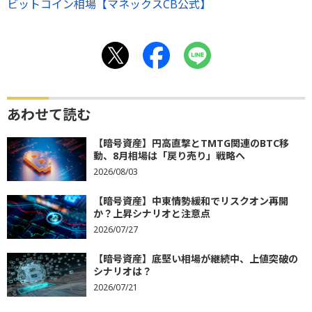
ビットコイン相場【マネックスCB公式】
あわせて読む
【暗号資産】円高直撃とTMTG関連のBTC移
動、8月相場は「戻り売り」戦略へ
2026/08/03
【暗号資産】中東情勢緩和でリスクオン再開
か？上昇シナリオと注意点
2026/07/27
【暗号資産】底堅い相場が継続中、上値突破の
シナリオは？
2026/07/21