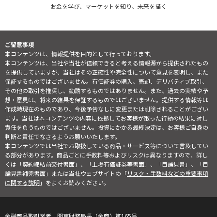
お金を学び、マーケットを知り、未来を描く
ご留意事項
本コンテンツは、情報提供を目的として行っております。
本コンテンツは、当社や当社が信頼できると考える情報源から提供されたもの
を提供していますが、当社はその正確性や完全性について意見を表明し、また
保証するものではございません。有価証券の購入、売却、デリバティブ取引、
その他の取引を推奨し、勧誘するものではありません。また、過去の実績や予
想・意見は、将来の結果を保証するものではございません。提供する情報等は
作成時現在のものであり、今後予告なしに変更または削除されることがござい
ます。当社は本コンテンツの内容に依拠してお客様が取った行動の結果に対し
責任を負うものではございません。投資にかかる最終決定は、お客様ご自身の
判断と責任でなさるようお願いいたします。
本コンテンツでは当社でお取扱している商品・サービス等について言及してい
る部分があります。商品ごとに手数料等およびリスクは異なりますので、詳し
くは「契約締結前交付書面」、「上場有価証券等書面」、「目論見書」、「目
論見書補完書面」または当社ウェブサイトの「
リスク・手数料などの重要事項
に関する説明
」をよくお読みください。
金融商品取引業者 関東財務局長（金商）第165号