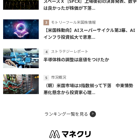
スペースＸ［SPCX］上場後初の決算発表、数字
は良かったが株価が下落...
モトリーフール米国株情報
【米国株動向】AIスーパーサイクル第2幕、AI
インフラ投資拡大で恩恵...
ストラテジーレポート
半導体株の調整は底値をつけたか
市況概況
（朝）米国市場は3指数揃って下落 中東情勢
悪化懸念から投資家心理...
ランキング一覧を見る