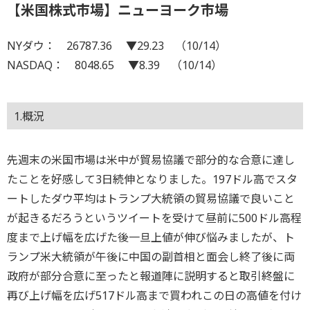
【米国株式市場】ニューヨーク市場
NYダウ： 26787.36 ▼29.23 （10/14）
NASDAQ： 8048.65 ▼8.39 （10/14）
1.概況
先週末の米国市場は米中が貿易協議で部分的な合意に達し
たことを好感して3日続伸となりました。197ドル高でスタ
ートしたダウ平均はトランプ大統領の貿易協議で良いこと
が起きるだろうというツイートを受けて昼前に500ドル高程
度まで上げ幅を広げた後一旦上値が伸び悩みましたが、ト
ランプ米大統領が午後に中国の副首相と面会し終了後に両
政府が部分合意に至ったと報道陣に説明すると取引終盤に
再び上げ幅を広げ517ドル高まで買われこの日の高値を付け