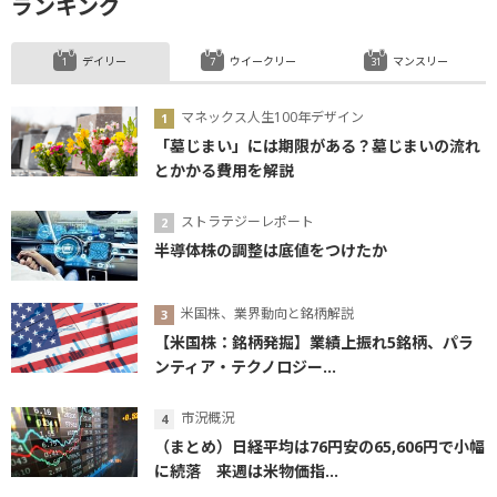
ランキング
デイリー
ウイークリー
マンスリー
マネックス人生100年デザイン
「墓じまい」には期限がある？墓じまいの流れ
とかかる費用を解説
ストラテジーレポート
半導体株の調整は底値をつけたか
米国株、業界動向と銘柄解説
【米国株：銘柄発掘】業績上振れ5銘柄、パラ
ンティア・テクノロジー...
市況概況
（まとめ）日経平均は76円安の65,606円で小幅
に続落 来週は米物価指...