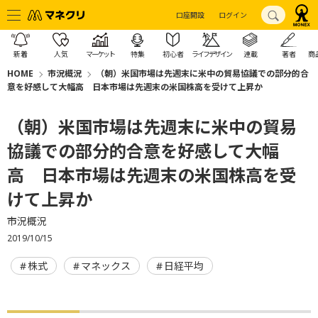
口座開設
ログイン
新着
人気
マーケット
特集
初心者
ライフデザイン
連載
著者
商
HOME
市況概況
（朝）米国市場は先週末に米中の貿易協議での部分的合
意を好感して大幅高 日本市場は先週末の米国株高を受けて上昇か
（朝）米国市場は先週末に米中の貿易
協議での部分的合意を好感して大幅
高 日本市場は先週末の米国株高を受
けて上昇か
市況概況
2019/10/15
株式
マネックス
日経平均