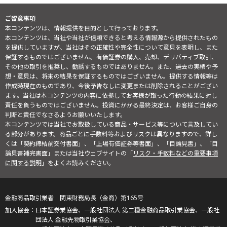
ご留意事項
本コンテンツは、情報提供を目的として行っております。
本コンテンツは、当社や当社が信頼できると考える情報源から提供されたもの
を提供していますが、当社はその正確性や完全性について意見を表明し、また
保証するものではございません。有価証券の購入、売却、デリバティブ取引、
その他の取引を推奨し、勧誘するものではありません。また、過去の実績や予
想・意見は、将来の結果を保証するものではございません。提供する情報等は
作成時現在のものであり、今後予告なしに変更または削除されることがござい
ます。当社は本コンテンツの内容に依拠してお客様が取った行動の結果に対し
責任を負うものではございません。投資にかかる最終決定は、お客様ご自身の
判断と責任でなさるようお願いいたします。
本コンテンツでは当社でお取扱している商品・サービス等について言及してい
る部分があります。商品ごとに手数料等およびリスクは異なりますので、詳し
くは「契約締結前交付書面」、「上場有価証券等書面」、「目論見書」、「目
論見書補完書面」または当社ウェブサイトの「
リスク・手数料などの重要事項
に関する説明
」をよくお読みください。
金融商品取引業者 関東財務局長（金商）第165号
日本証券業協会、一般社団法人 第二種金融商品取引業協会、一般社
団法人 金融先物取引業協会、