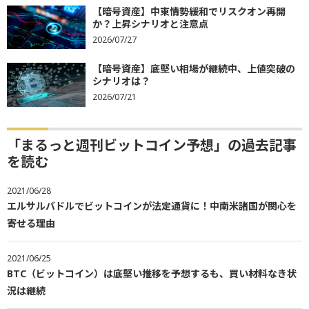
【暗号資産】中東情勢緩和でリスクオン再開
か？上昇シナリオと注意点
2026/07/27
【暗号資産】底堅い相場が継続中、上値突破の
シナリオは？
2026/07/21
「まるっと週刊ビットコイン予想」の過去記事
を読む
2021/06/28
エルサルバドルでビットコインが法定通貨に！中南米諸国が関心を
寄せる理由
2021/06/25
BTC（ビットコイン）は底堅い推移を予想するも、買い材料なき状
況は継続