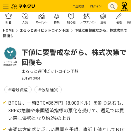
口座開設
ログイン
新着
人気
マーケット
特集
初心者
ライフデザイン
連載
著者
商
HOME
まるっと週刊ビットコイン予想
下値に要警戒ながら、株式次第で
回復も
下値に要警戒ながら、株式次第で
回復も
マネックス仮
想通貨研究所
まるっと週刊ビットコイン予想
2019/10/04
暗号資産
仮想通貨
BTCは、一時BTC=86万円（8,000ドル）を割り込むも、
XRPの急騰や米国経済指標の悪化を受けて、週足では買
い戻し優勢となり約2%の上昇
来週は方向感に乏しい展開を予想、直近上値としてBTC