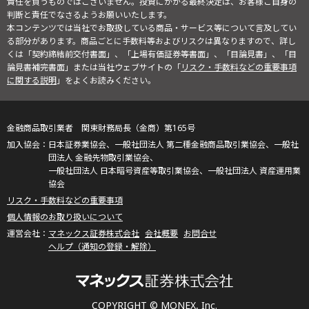
責任を負うものではございません。投資にかかる最終決定は、お客様ご自身の
判断と責任でなさるようお願いいたします。
本コンテンツでは当社でお取扱している商品・サービス等について言及してい
る部分があります。商品ごとに手数料等およびリスクは異なりますので、詳し
くは「契約締結前交付書面」、「上場有価証券等書面」、「目論見書」、「目
論見書補完書面」または当社ウェブサイトの「
リスク・手数料などの重要事項
に関する説明
」をよくお読みください。
金融商品取引業者 関東財務局長（金商）第165号
日本証券業協会、一般社団法人 第二種金融商品取引業協会、一般社
団法人 金融先物取引業協会、
一般社団法人 日本暗号資産等取引業協会、一般社団法人 資産運用業
協会
リスク・手数料などの重要事項
個人情報のお取り扱いについて
マネックス証券株式会社
会社概要
お問合せ
ヘルプ（通知の登録・解除）
COPYRIGHT © MONEX, Inc.