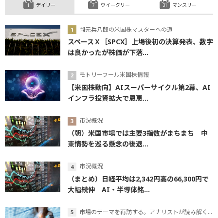
デイリー
ウイークリー
マンスリー
岡元兵八郎の米国株マスターへの道
スペースＸ［SPCX］上場後初の決算発表、数字
は良かったが株価が下落...
モトリーフール米国株情報
【米国株動向】AIスーパーサイクル第2幕、AI
インフラ投資拡大で恩恵...
市況概況
（朝）米国市場では主要3指数がまちまち 中
東情勢を巡る懸念の後退...
市況概況
（まとめ）日経平均は2,342円高の66,300円で
大幅続伸 AI・半導体銘...
市場のテーマを再訪する。アナリストが読み解くテーマの本質