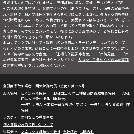
保証するものではございません。有価証券の購入、売却、デリバティブ取引、
その他の取引を推奨し、勧誘するものではありません。また、過去の実績や予
想・意見は、将来の結果を保証するものではございません。提供する情報等は
作成時現在のものであり、今後予告なしに変更または削除されることがござい
ます。当社は本コンテンツの内容に依拠してお客様が取った行動の結果に対し
責任を負うものではございません。投資にかかる最終決定は、お客様ご自身の
判断と責任でなさるようお願いいたします。
本コンテンツでは当社でお取扱している商品・サービス等について言及してい
る部分があります。商品ごとに手数料等およびリスクは異なりますので、詳し
くは「契約締結前交付書面」、「上場有価証券等書面」、「目論見書」、「目
論見書補完書面」または当社ウェブサイトの「
リスク・手数料などの重要事項
に関する説明
」をよくお読みください。
金融商品取引業者 関東財務局長（金商）第165号
日本証券業協会、一般社団法人 第二種金融商品取引業協会、一般社
団法人 金融先物取引業協会、
一般社団法人 日本暗号資産等取引業協会、一般社団法人 資産運用業
協会
リスク・手数料などの重要事項
個人情報のお取り扱いについて
マネックス証券株式会社
会社概要
お問合せ