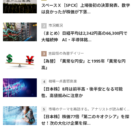
スペースＸ［SPCX］上場後初の決算発表、数字
は良かったが株価が下落...
市況概況
（まとめ）日経平均は2,342円高の66,300円で
大幅続伸 AI・半導体銘...
吉田恒の為替デイリー
【為替】「異常な円安」と1995年「異常な円
高」
相場一点喜怒哀楽
【日本株】8月は前半高・後半安となる可能
性、高値掴みに注意か
市場のテーマを再訪する。アナリストが読み解くテーマの本質
【日本株】株価77倍「第二のキオクシア」を探
せ！次の大化け企業を探...