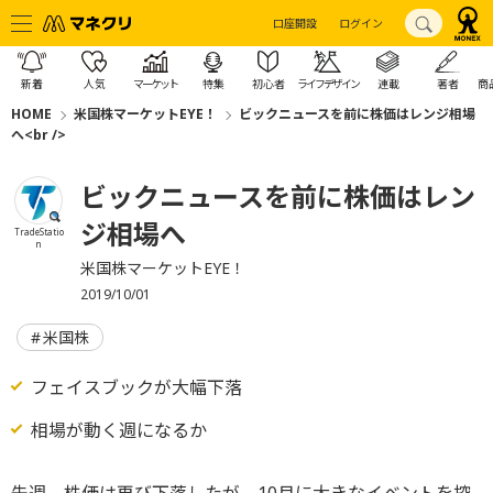
口座開設
ログイン
新着
人気
マーケット
特集
初心者
ライフデザイン
連載
著者
商
HOME
米国株マーケットEYE！
ビックニュースを前に株価はレンジ相場
へ<br />
ビックニュースを前に株価はレン
ジ相場へ
TradeStatio
n
米国株マーケットEYE！
2019/10/01
米国株
フェイスブックが大幅下落
相場が動く週になるか
先週、株価は再び下落したが、10月に大きなイベントを控