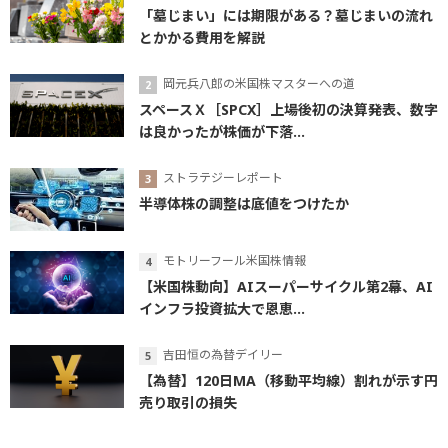
「墓じまい」には期限がある？墓じまいの流れ
とかかる費用を解説
岡元兵八郎の米国株マスターへの道
スペースＸ［SPCX］上場後初の決算発表、数字
は良かったが株価が下落...
ストラテジーレポート
半導体株の調整は底値をつけたか
モトリーフール米国株情報
【米国株動向】AIスーパーサイクル第2幕、AI
インフラ投資拡大で恩恵...
吉田恒の為替デイリー
【為替】120日MA（移動平均線）割れが示す円
売り取引の損失