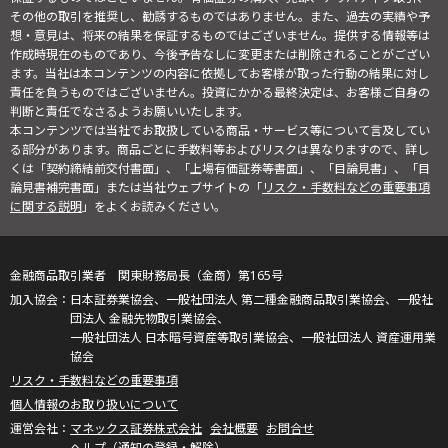
その他の取引を推奨し、勧誘するものではありません。また、過去の実績や予
想・意見は、将来の結果を保証するものではございません。提供する情報等は
作成時現在のものであり、今後予告なしに変更または削除されることがござい
ます。当社は本コンテンツの内容に依拠してお客様が取った行動の結果に対し
責任を負うものではございません。投資にかかる最終決定は、お客様ご自身の
判断と責任でなさるようお願いいたします。
本コンテンツでは当社でお取扱している商品・サービス等について言及してい
る部分があります。商品ごとに手数料等およびリスクは異なりますので、詳し
くは「契約締結前交付書面」、「上場有価証券等書面」、「目論見書」、「目
論見書補完書面」または当社ウェブサイトの「
リスク・手数料などの重要事項
に関する説明
」をよくお読みください。
金融商品取引業者 関東財務局長（金商）第165号
日本証券業協会、一般社団法人 第二種金融商品取引業協会、一般社
団法人 金融先物取引業協会、
一般社団法人 日本暗号資産等取引業協会、一般社団法人 資産運用業
協会
リスク・手数料などの重要事項
個人情報のお取り扱いについて
マネックス証券株式会社
会社概要
お問合せ
ヘルプ（通知の登録・解除）