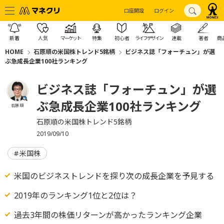
口座開設
ログイン
新着
人気
マーケット
特集
初心者
ライフデザイン
連載
著者
商
HOME
石原順の米国株トレンド5銘柄
ビジネス誌「フォーチュン」が選
ぶ急成長企業100社ランキング
ビジネス誌「フォーチュン」が選
ぶ急成長企業100社ランキング
石原 順
石原順の米国株トレンド5銘柄
2019/09/10
米国株
米国のビジネストレンドを探り次の成長企業を予見する
2019年のランキング1位と2位は？
過去3年間の株価リターンが高かったランキング企業