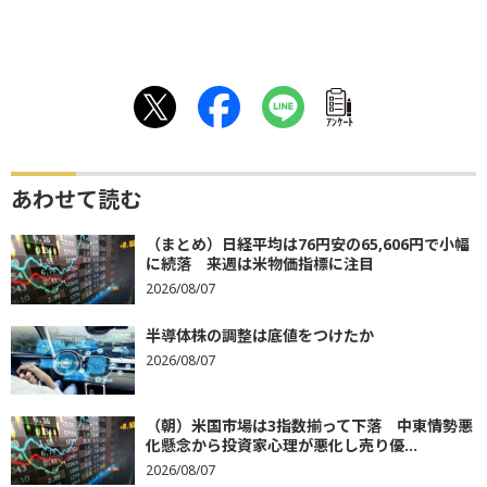
ｱﾝｹｰﾄ
あわせて読む
（まとめ）日経平均は76円安の65,606円で小幅
に続落 来週は米物価指標に注目
2026/08/07
半導体株の調整は底値をつけたか
2026/08/07
（朝）米国市場は3指数揃って下落 中東情勢悪
化懸念から投資家心理が悪化し売り優...
2026/08/07