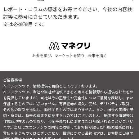
レポート・コラムの感想をお寄せください。今後の内容検
討等に参考にさせていただきます。
※は必須項目です。
お金を学び、マーケットを知り、未来を描く
ご留意事項
本コンテンツは、情報提供を目的として行っております。
本コンテンツは、当社や当社が信頼できると考える情報源から提供されたもの
を提供していますが、当社はその正確性や完全性について意見を表明し、また
保証するものではございません。有価証券の購入、売却、デリバティブ取引、
その他の取引を推奨し、勧誘するものではありません。また、過去の実績や予
想・意見は、将来の結果を保証するものではございません。提供する情報等は
作成時現在のものであり、今後予告なしに変更または削除されることがござい
ます。当社は本コンテンツの内容に依拠してお客様が取った行動の結果に対し
責任を負うものではございません。投資にかかる最終決定は、お客様ご自身の