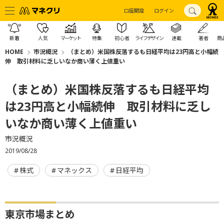
口座開設
ログイン
新着
人気
マーケット
特集
初心者
ライフデザイン
連載
著者
商
HOME
市況概況
（まとめ）米国株反落するも日経平均は23円高と小幅続
伸 取引材料に乏しいなか商い薄く上値重い
（まとめ）米国株反落するも日経平均
は23円高と小幅続伸 取引材料に乏し
いなか商い薄く上値重い
市況概況
2019/08/28
株式
マネックス
日経平均
東京市場まとめ