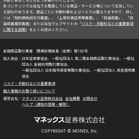
判断と責任でなさるようお願いいたします。
本コンテンツでは当社でお取扱している商品・サービス等について言及してい
る部分があります。商品ごとに手数料等およびリスクは異なりますので、詳し
くは「契約締結前交付書面」、「上場有価証券等書面」、「目論見書」、「目
論見書補完書面」または当社ウェブサイトの「
リスク・手数料などの重要事項
に関する説明
」をよくお読みください。
金融商品取引業者 関東財務局長（金商）第165号
日本証券業協会、一般社団法人 第二種金融商品取引業協会、一般社
団法人 金融先物取引業協会、
一般社団法人 日本暗号資産等取引業協会、一般社団法人 資産運用業
協会
リスク・手数料などの重要事項
個人情報のお取り扱いについて
マネックス証券株式会社
会社概要
お問合せ
ヘルプ（通知の登録・解除）
COPYRIGHT © MONEX, Inc.