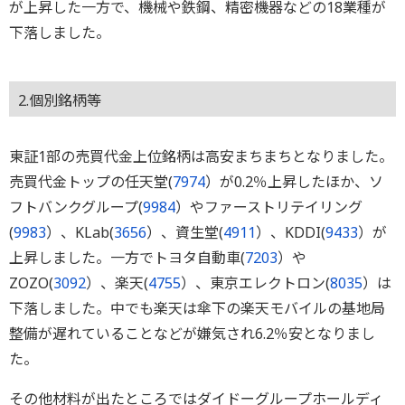
が上昇した一方で、機械や鉄鋼、精密機器などの18業種が
下落しました。
2.個別銘柄等
東証1部の売買代金上位銘柄は高安まちまちとなりました。
売買代金トップの任天堂(
7974
）が0.2％上昇したほか、ソ
フトバンクグループ(
9984
）やファーストリテイリング
(
9983
）、KLab(
3656
）、資生堂(
4911
）、KDDI(
9433
）が
上昇しました。一方でトヨタ自動車(
7203
）や
ZOZO(
3092
）、楽天(
4755
）、東京エレクトロン(
8035
）は
下落しました。中でも楽天は傘下の楽天モバイルの基地局
整備が遅れていることなどが嫌気され6.2％安となりまし
た。
その他材料が出たところではダイドーグループホールディ