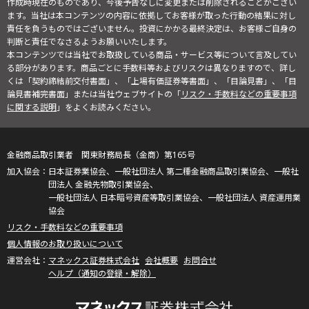
作成時現在のものであり、今後予告なしに変更または削除されることがござい
ます。当社は本コンテンツの内容に依拠してお客様が取った行動の結果に対し
責任を負うものではございません。投資にかかる最終決定は、お客様ご自身の
判断と責任でなさるようお願いいたします。
本コンテンツでは当社でお取扱している商品・サービス等について言及してい
る部分があります。商品ごとに手数料等およびリスクは異なりますので、詳し
くは「契約締結前交付書面」、「上場有価証券等書面」、「目論見書」、「目
論見書補完書面」または当社ウェブサイトの「
リスク・手数料などの重要事項
に関する説明
」をよくお読みください。
金融商品取引業者 関東財務局長（金商）第165号
日本証券業協会、一般社団法人 第二種金融商品取引業協会、一般社
団法人 金融先物取引業協会、
一般社団法人 日本暗号資産等取引業協会、一般社団法人 資産運用業
協会
リスク・手数料などの重要事項
個人情報のお取り扱いについて
マネックス証券株式会社
会社概要
お問合せ
ヘルプ（通知の登録・解除）