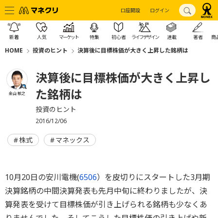
口座開設
ログイン
新着
人気
マーケット
特集
初心者
ライフデザイン
連載
著者
商
HOME
投資のヒント
決算後に目標株価が大きく上昇した銘柄は
決算後に目標株価が大きく上昇し
た銘柄は
金山 敏之
投資のヒント
2016/12/06
株式
マネックス
10月20日の安川電機(
6506
）を皮切りにスタートした3月期
決算銘柄の中間決算発表も先月中旬に終わりましたが、決
算発表を受けて目標株価が引き上げられる銘柄も少なくあ