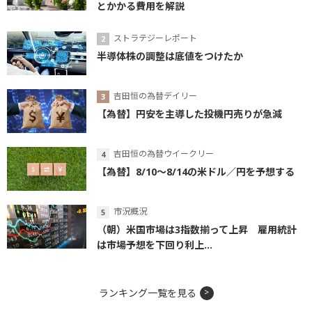
とかかる費用を解説
ストラテジーレポート
半導体株の調整は底値をつけたか
吉田恒の為替デイリー
【為替】円安を主導した投機円売りが急減
吉田恒の為替ウイークリー
【為替】8/10～8/14の米ドル／円を予想する
市況概況
（朝）米国市場は3指数揃って上昇 雇用統計
は市場予想を下回り利上...
ランキング一覧を見る