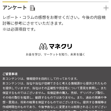
アンケート
レポート・コラムの感想をお寄せください。今後の内容検
討等に参考にさせていただきます。
※は必須項目です。
お金を学び、マーケットを知り、未来を描く
ご留意事項
本コンテンツは、情報提供を目的として行っております。
本コンテンツは、当社や当社が信頼できると考える情報源から提供されたもの
を提供していますが、当社はその正確性や完全性について意見を表明し、また
保証するものではございません。有価証券の購入、売却、デリバティブ取引、
その他の取引を推奨し、勧誘するものではありません。また、過去の実績や予
想・意見は、将来の結果を保証するものではございません。提供する情報等は
作成時現在のものであり、今後予告なしに変更または削除されることがござい