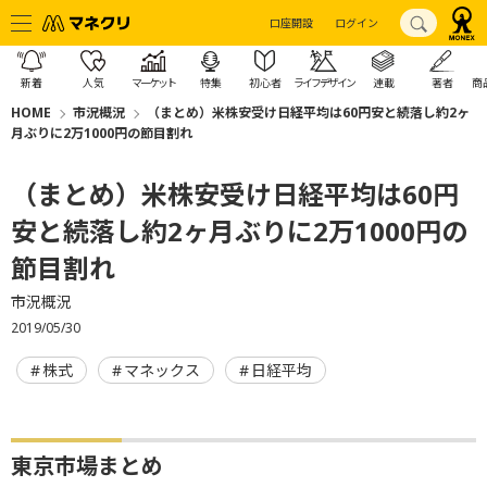
口座開設
ログイン
新着
人気
マーケット
特集
初心者
ライフデザイン
連載
著者
商
HOME
市況概況
（まとめ）米株安受け日経平均は60円安と続落し約2ヶ
月ぶりに2万1000円の節目割れ
（まとめ）米株安受け日経平均は60円
安と続落し約2ヶ月ぶりに2万1000円の
節目割れ
市況概況
2019/05/30
株式
マネックス
日経平均
東京市場まとめ