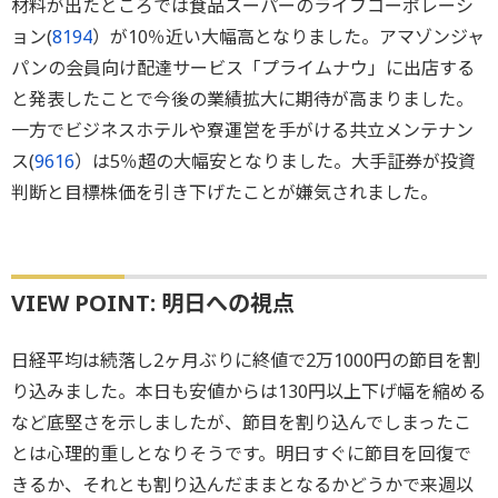
材料が出たところでは食品スーパーのライフコーポレーシ
ョン(
8194
）が10％近い大幅高となりました。アマゾンジャ
パンの会員向け配達サービス「プライムナウ」に出店する
と発表したことで今後の業績拡大に期待が高まりました。
一方でビジネスホテルや寮運営を手がける共立メンテナン
ス(
9616
）は5％超の大幅安となりました。大手証券が投資
判断と目標株価を引き下げたことが嫌気されました。
VIEW POINT: 明日への視点
日経平均は続落し2ヶ月ぶりに終値で2万1000円の節目を割
り込みました。本日も安値からは130円以上下げ幅を縮める
など底堅さを示しましたが、節目を割り込んでしまったこ
とは心理的重しとなりそうです。明日すぐに節目を回復で
きるか、それとも割り込んだままとなるかどうかで来週以