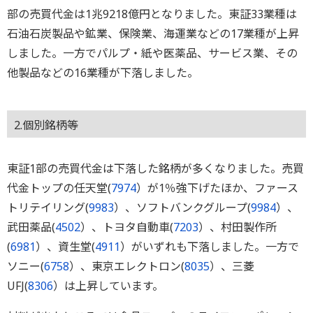
部の売買代金は1兆9218億円となりました。東証33業種は
石油石炭製品や鉱業、保険業、海運業などの17業種が上昇
しました。一方でパルプ・紙や医薬品、サービス業、その
他製品などの16業種が下落しました。
2.個別銘柄等
東証1部の売買代金は下落した銘柄が多くなりました。売買
代金トップの任天堂(
7974
）が1％強下げたほか、ファース
トリテイリング(
9983
）、ソフトバンクグループ(
9984
）、
武田薬品(
4502
）、トヨタ自動車(
7203
）、村田製作所
(
6981
）、資生堂(
4911
）がいずれも下落しました。一方で
ソニー(
6758
）、東京エレクトロン(
8035
）、三菱
UFJ(
8306
）は上昇しています。