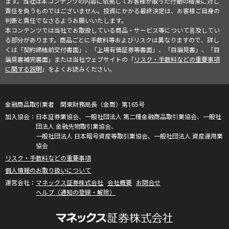
ます。当社は本コンテンツの内容に依拠してお客様が取った行動の結果に対し
責任を負うものではございません。投資にかかる最終決定は、お客様ご自身の
判断と責任でなさるようお願いいたします。
本コンテンツでは当社でお取扱している商品・サービス等について言及してい
る部分があります。商品ごとに手数料等およびリスクは異なりますので、詳し
くは「契約締結前交付書面」、「上場有価証券等書面」、「目論見書」、「目
論見書補完書面」または当社ウェブサイトの「
リスク・手数料などの重要事項
に関する説明
」をよくお読みください。
金融商品取引業者 関東財務局長（金商）第165号
日本証券業協会、一般社団法人 第二種金融商品取引業協会、一般社
団法人 金融先物取引業協会、
一般社団法人 日本暗号資産等取引業協会、一般社団法人 資産運用業
協会
リスク・手数料などの重要事項
個人情報のお取り扱いについて
マネックス証券株式会社
会社概要
お問合せ
ヘルプ（通知の登録・解除）