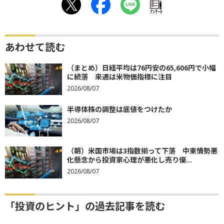
ｱﾝｹｰﾄ
あわせて読む
（まとめ）日経平均は76円安の65,606円で小幅
に続落 来週は米物価指標に注目
2026/08/07
半導体株の調整は底値をつけたか
2026/08/07
（朝）米国市場は3指数揃って下落 中東情勢悪
化懸念から投資家心理が悪化し売り優...
2026/08/07
「投資のヒント」の過去記事を読む