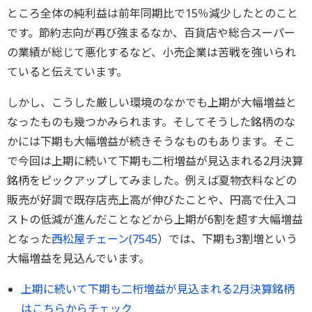
ところ全体の純利益は前年同期比で15％減少したとのこと
です。節約志向が再び強まるなか、百貨店や総合スーパー
の業績が総じて悪化するなど、小売企業は苦戦を強いられ
ていると伝えています。
しかし、こうした厳しい環境のなかでも上期が大幅増益と
なったものも幾つかみられます。そしてそうした銘柄のな
かには下期も大幅増益が続きそうなものもあります。そこ
で今回は上期に続いて下期も二桁増益が見込まれる2月決算
銘柄をピックアップしてみました。例えば夏物衣料などの
販売が好調で既存店売上高が伸びたことや、円高で仕入コ
ストの低減が進んだことなどから上期が6割を超す大幅増益
となった
西松屋チェーン(
7545
）では、下期も3割増という
大幅増益を見込んでいます。
上期に続いて下期も二桁増益が見込まれる2月決算銘柄
はこちらからチェック