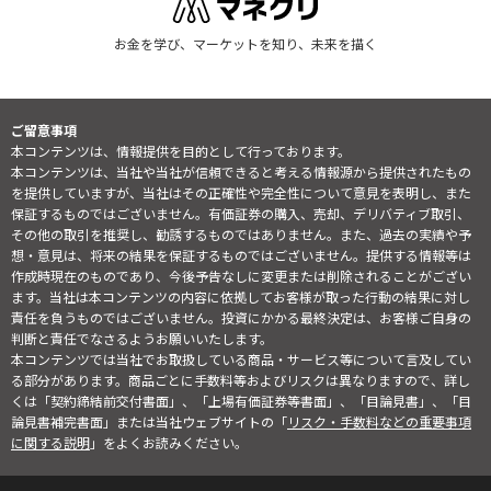
お金を学び、マーケットを知り、未来を描く
ご留意事項
本コンテンツは、情報提供を目的として行っております。
本コンテンツは、当社や当社が信頼できると考える情報源から提供されたもの
を提供していますが、当社はその正確性や完全性について意見を表明し、また
保証するものではございません。有価証券の購入、売却、デリバティブ取引、
その他の取引を推奨し、勧誘するものではありません。また、過去の実績や予
想・意見は、将来の結果を保証するものではございません。提供する情報等は
作成時現在のものであり、今後予告なしに変更または削除されることがござい
ます。当社は本コンテンツの内容に依拠してお客様が取った行動の結果に対し
責任を負うものではございません。投資にかかる最終決定は、お客様ご自身の
判断と責任でなさるようお願いいたします。
本コンテンツでは当社でお取扱している商品・サービス等について言及してい
る部分があります。商品ごとに手数料等およびリスクは異なりますので、詳し
くは「契約締結前交付書面」、「上場有価証券等書面」、「目論見書」、「目
論見書補完書面」または当社ウェブサイトの「
リスク・手数料などの重要事項
に関する説明
」をよくお読みください。