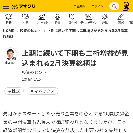
口座開設
ログイン
新着
人気
マーケット
特集
初心者
ライフデザイン
連載
著者
商
HOME
投資のヒント
上期に続いて下期も二桁増益が見込まれる2月決算
銘柄は
上期に続いて下期も二桁増益が見
込まれる2月決算銘柄は
金山 敏之
投資のヒント
2016/10/26
株式
マネックス
先月からスタートした小売り企業を中心とする2月期決算企
業の中間決算も先週末でほぼ終わりとなりましたが、日本
経済新聞が12日までに決算を発表した主要72社を集計した