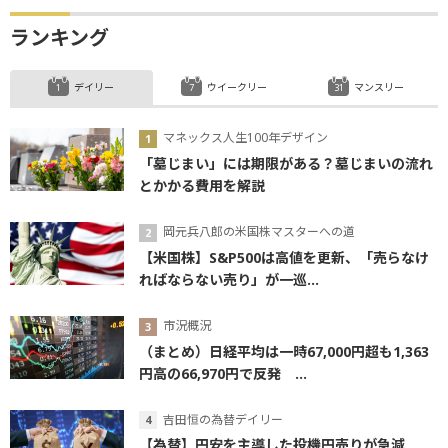
ランキング
デイリー
ウイークリー
マンスリー
マネックス人生100年デザイン
「墓じまい」には期限がある？墓じまいの流れ
とかかる費用を解説
岡元兵八郎の米国株マスターへの道
【米国株】S&P500は高値を更新、「売らなけ
ればならない売り」が一巡...
市況概況
（まとめ）日経平均は一時67,000円超も1,363
円高の66,970円で反発 ...
吉田恒の為替デイリー
【為替】円安を主導した投機円売りが急減