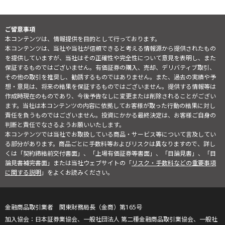
ご留意事項
本コンテンツは、情報提供を目的として行っております。
本コンテンツは、当社や当社が信頼できると考える情報源から提供されたもの
を提供していますが、当社はその正確性や完全性について意見を表明し、また
保証するものではございません。有価証券の購入、売却、デリバティブ取引、
その他の取引を推奨し、勧誘するものではありません。また、過去の実績や予
想・意見は、将来の結果を保証するものではございません。提供する情報等は
作成時現在のものであり、今後予告なしに変更または削除されることがござい
ます。当社は本コンテンツの内容に依拠してお客様が取った行動の結果に対し
責任を負うものではございません。投資にかかる最終決定は、お客様ご自身の
判断と責任でなさるようお願いいたします。
本コンテンツでは当社でお取扱している商品・サービス等について言及してい
る部分があります。商品ごとに手数料等およびリスクは異なりますので、詳し
くは「契約締結前交付書面」、「上場有価証券等書面」、「目論見書」、「目
論見書補完書面」または当社ウェブサイトの「
リスク・手数料などの重要事項
に関する説明
」をよくお読みください。
金融商品取引業者 関東財務局長（金商）第165号
日本証券業協会、一般社団法人 第二種金融商品取引業協会、一般社