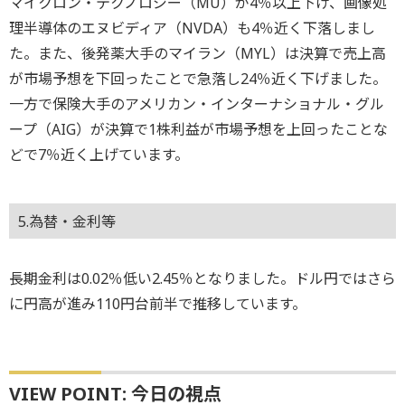
マイクロン・テクノロジー（MU）が4％以上下げ、画像処
理半導体のエヌビディア（NVDA）も4％近く下落しまし
た。また、後発薬大手のマイラン（MYL）は決算で売上高
が市場予想を下回ったことで急落し24％近く下げました。
一方で保険大手のアメリカン・インターナショナル・グル
ープ（AIG）が決算で1株利益が市場予想を上回ったことな
どで7％近く上げています。
5.為替・金利等
長期金利は0.02％低い2.45％となりました。ドル円ではさら
に円高が進み110円台前半で推移しています。
VIEW POINT: 今日の視点