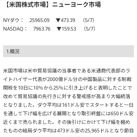
【米国株式市場】ニューヨーク市場
NYダウ： 25965.09 ▼473.39 （5/7）
NASDAQ： 7963.76 ▼159.53 （5/7）
1.概況
米国市場は米中貿易協議の当事者である米通商代表部のラ
イトハイザー代表が2000億ドル分の中国製品に対する制裁
関税を10日に10％から25％に引き上げると表明したことで
改めて貿易協議の先行きに対する警戒感が高まり大幅続落
となりました。ダウ平均は161ドル安でスタートすると一日
を通して下げ幅を広げる展開となり取引終盤には650ドル安
近くまで売られました。その後引けにかけて下げ幅を縮め
たものの結局ダウ平均は473ドル安の25,965ドルとなり節目