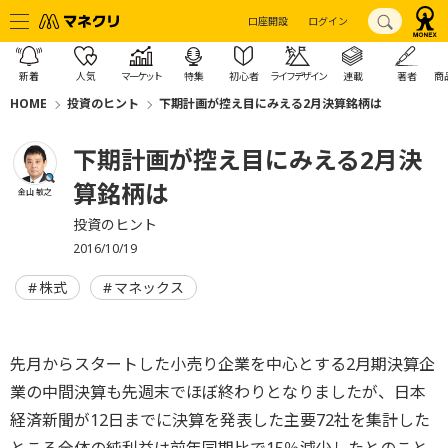
口座開設
ログイン
新着
人気
マーケット
特集
初心者
ライフデザイン
連載
著者
商
HOME
投資のヒント
下期計画が控え目にみえる2月決算銘柄は
下期計画が控え目にみえる2月決
算銘柄は
金山 敏之
投資のヒント
2016/10/19
株式
マネックス
先月からスタートした小売り企業を中心とする2月期決算企
業の中間決算も先週末でほぼ終わりとなりましたが、日本
経済新聞が12日までに決算を発表した主要72社を集計した