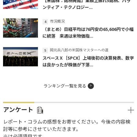
【米国株：銘柄発掘】業績上振れ5銘柄、パラ
ンティア・テクノロジー...
市況概況
（まとめ）日経平均は76円安の65,606円で小幅
に続落 来週は米物価指...
岡元兵八郎の米国株マスターへの道
スペースＸ［SPCX］上場後初の決算発表、数字
は良かったが株価が下落...
ランキング一覧を見る
アンケート
レポート・コラムの感想をお寄せください。今後の内容検
討等に参考にさせていただきます。
※は必須項目です。