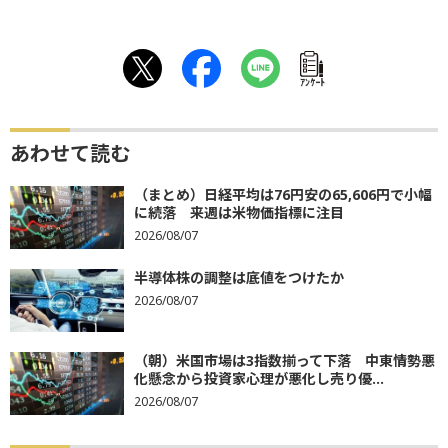
ｱﾝｹｰﾄ
あわせて読む
（まとめ）日経平均は76円安の65,606円で小幅
に続落 来週は米物価指標に注目
2026/08/07
半導体株の調整は底値をつけたか
2026/08/07
（朝）米国市場は3指数揃って下落 中東情勢悪
化懸念から投資家心理が悪化し売り優...
2026/08/07