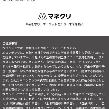
お金を学び、マーケットを知り、未来を描く
ご留意事項
本コンテンツは、情報提供を目的として行っております。
本コンテンツは、当社や当社が信頼できると考える情報源から提供されたもの
を提供していますが、当社はその正確性や完全性について意見を表明し、また
保証するものではございません。有価証券の購入、売却、デリバティブ取引、
その他の取引を推奨し、勧誘するものではありません。また、過去の実績や予
想・意見は、将来の結果を保証するものではございません。提供する情報等は
作成時現在のものであり、今後予告なしに変更または削除されることがござい
ます。当社は本コンテンツの内容に依拠してお客様が取った行動の結果に対し
責任を負うものではございません。投資にかかる最終決定は、お客様ご自身の
判断と責任でなさるようお願いいたします。
本コンテンツでは当社でお取扱している商品・サービス等について言及してい
る部分があります。商品ごとに手数料等およびリスクは異なりますので、詳し
くは「契約締結前交付書面」、「上場有価証券等書面」、「目論見書」、「目
論見書補完書面」または当社ウェブサイトの「
リスク・手数料などの重要事項