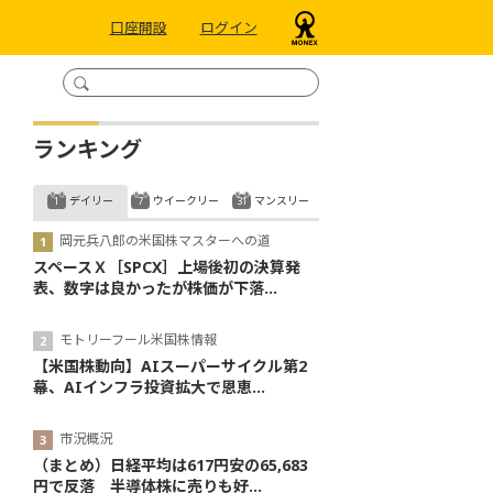
口座開設
ログイン
ランキング
デイリー
ウイークリー
マンスリー
岡元兵八郎の米国株マスターへの道
スペースＸ［SPCX］上場後初の決算発
表、数字は良かったが株価が下落...
モトリーフール米国株情報
【米国株動向】AIスーパーサイクル第2
幕、AIインフラ投資拡大で恩恵...
市況概況
（まとめ）日経平均は617円安の65,683
円で反落 半導体株に売りも好...