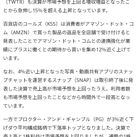
（TWTR）も決算が市場予想を上回る増収増益となったこ
とから急伸し15％を超える上昇となっています。
百貨店のコールズ（KSS）は消費者がアマゾン・ドット・コ
ム（AMZN）で買った製品の返品を全店舗で受け付けると
発表したことでアマゾン・ドット・コムとの連携強化が業
績にプラスに働くとの期待から買いを集め12％近く上げて
います。
なお、4％近い上昇となった写真・動画共有アプリのスナッ
プチャットを運営するスナップ（SNAP）は取引終了後に発
表した決算で売上高が市場予想を上回ったうえ、利用者数
も市場予想を上回ったことなどから時間外で一段高となっ
ています。
一方でプロクター・アンド・ギャンブル（PG）が3％近く下
げダウ平均構成銘柄で下落率トップとなりました。決算で
売上高と1株利益は市場予想を上回りましたが、通期の1株