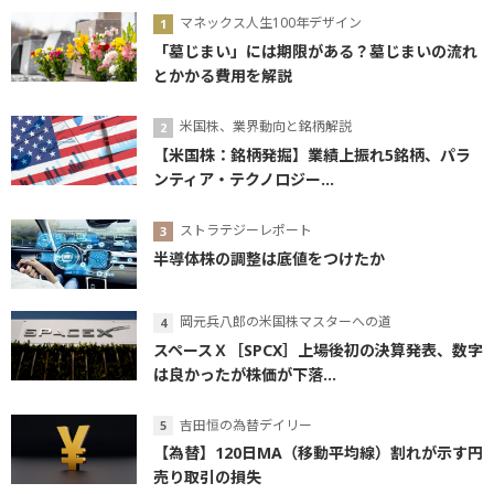
マネックス人生100年デザイン
「墓じまい」には期限がある？墓じまいの流れ
とかかる費用を解説
米国株、業界動向と銘柄解説
【米国株：銘柄発掘】業績上振れ5銘柄、パラ
ンティア・テクノロジー...
ストラテジーレポート
半導体株の調整は底値をつけたか
岡元兵八郎の米国株マスターへの道
スペースＸ［SPCX］上場後初の決算発表、数字
は良かったが株価が下落...
吉田恒の為替デイリー
【為替】120日MA（移動平均線）割れが示す円
売り取引の損失