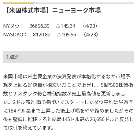
【米国株式市場】ニューヨーク市場
NYダウ： 26656.39 △145.34 （4/23）
NASDAQ： 8120.82 △105.56 （4/23）
1.概況
米国市場は米主要企業の決算発表が本格化するなか市場予
想を上回る好決算が相次いだことで上昇し、S&P500株価指
数とナスダック総合株価指数が史上最高値を更新しまし
た。2ドル高とほぼ横ばいでスタートしたダウ平均は昼過ぎ
に184ドル高まで上昇した後上げ幅をやや縮めましたがその
後も堅調に推移すると結局145ドル高の26,656ドルと反発し
て取引を終えています。