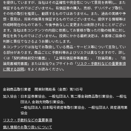
を提供していますが、当社はその正確性や完全性について意見を表明し、また
保証するものではございません。有価証券の購入、売却、デリバティブ取引、
その他の取引を推奨し、勧誘するものではありません。また、過去の実績や予
想・意見は、将来の結果を保証するものではございません。提供する情報等は
作成時現在のものであり、今後予告なしに変更または削除されることがござい
ます。当社は本コンテンツの内容に依拠してお客様が取った行動の結果に対し
責任を負うものではございません。投資にかかる最終決定は、お客様ご自身の
判断と責任でなさるようお願いいたします。
本コンテンツでは当社でお取扱している商品・サービス等について言及してい
る部分があります。商品ごとに手数料等およびリスクは異なりますので、詳し
くは「契約締結前交付書面」、「上場有価証券等書面」、「目論見書」、「目
論見書補完書面」または当社ウェブサイトの「
リスク・手数料などの重要事項
に関する説明
」をよくお読みください。
金融商品取引業者 関東財務局長（金商）第165号
日本証券業協会、一般社団法人 第二種金融商品取引業協会、一般社
団法人 金融先物取引業協会、
一般社団法人 日本暗号資産等取引業協会、一般社団法人 資産運用業
協会
リスク・手数料などの重要事項
個人情報のお取り扱いについて