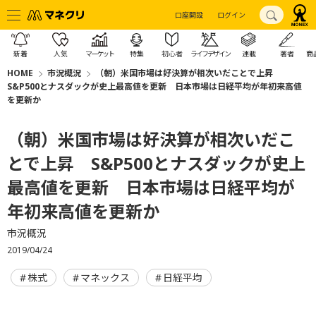
口座開設
ログイン
新着
人気
マーケット
特集
初心者
ライフデザイン
連載
著者
商
HOME
市況概況
（朝）米国市場は好決算が相次いだことで上昇
S&P500とナスダックが史上最高値を更新 日本市場は日経平均が年初来高値
を更新か
（朝）米国市場は好決算が相次いだこ
とで上昇 S&P500とナスダックが史上
最高値を更新 日本市場は日経平均が
年初来高値を更新か
市況概況
2019/04/24
株式
マネックス
日経平均