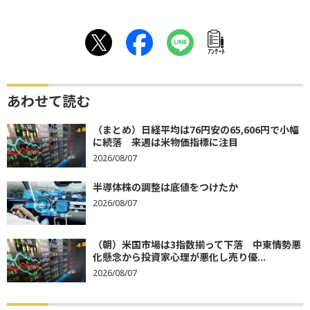
ｱﾝｹｰﾄ
あわせて読む
（まとめ）日経平均は76円安の65,606円で小幅
に続落 来週は米物価指標に注目
2026/08/07
半導体株の調整は底値をつけたか
2026/08/07
（朝）米国市場は3指数揃って下落 中東情勢悪
化懸念から投資家心理が悪化し売り優...
2026/08/07