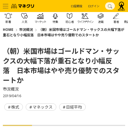
口座開設
ログイン
新着
人気
マーケット
特集
初心者
ライフデザイン
連載
著者
商
HOME
市況概況
（朝）米国市場はゴールドマン・サックスの大幅下落が
重石となり小幅反落 日本市場はやや売り優勢でのスタートか
（朝）米国市場はゴールドマン・サッ
クスの大幅下落が重石となり小幅反
落 日本市場はやや売り優勢でのスタ
ートか
市況概況
2019/04/16
株式
マネックス
日経平均