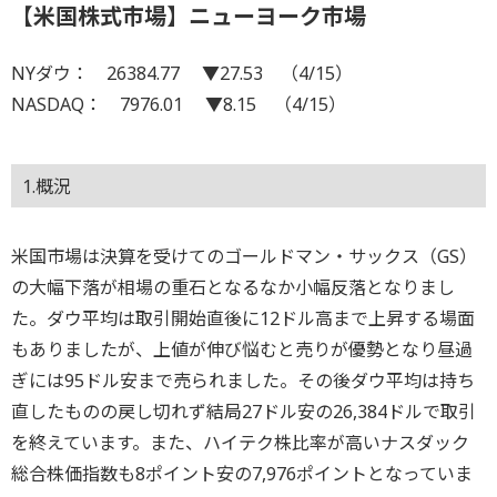
【米国株式市場】ニューヨーク市場
NYダウ： 26384.77 ▼27.53 （4/15）
NASDAQ： 7976.01 ▼8.15 （4/15）
1.概況
米国市場は決算を受けてのゴールドマン・サックス（GS）
の大幅下落が相場の重石となるなか小幅反落となりまし
た。ダウ平均は取引開始直後に12ドル高まで上昇する場面
もありましたが、上値が伸び悩むと売りが優勢となり昼過
ぎには95ドル安まで売られました。その後ダウ平均は持ち
直したものの戻し切れず結局27ドル安の26,384ドルで取引
を終えています。また、ハイテク株比率が高いナスダック
総合株価指数も8ポイント安の7,976ポイントとなっていま