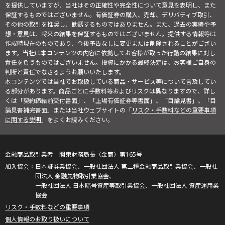
を提供していますが、当社はその正確性や完全性について意見を表明し、また
保証するものではございません。有価証券の購入、売却、デリバティブ取引、
その他の取引を推奨し、勧誘するものではありません。また、過去の実績や予
想・意見は、将来の結果を保証するものではございません。提供する情報等は
作成時現在のものであり、今後予告なしに変更または削除されることがござい
ます。当社は本コンテンツの内容に依拠してお客様が取った行動の結果に対し
責任を負うものではございません。投資にかかる最終決定は、お客様ご自身の
判断と責任でなさるようお願いいたします。
本コンテンツでは当社でお取扱している商品・サービス等について言及してい
る部分があります。商品ごとに手数料等およびリスクは異なりますので、詳し
くは「契約締結前交付書面」、「上場有価証券等書面」、「目論見書」、「目
論見書補完書面」または当社ウェブサイトの「
リスク・手数料などの重要事項
に関する説明
」をよくお読みください。
金融商品取引業者 関東財務局長（金商）第165号
日本証券業協会、一般社団法人 第二種金融商品取引業協会、一般社
団法人 金融先物取引業協会、
一般社団法人 日本暗号資産等取引業協会、一般社団法人 資産運用業
協会
リスク・手数料などの重要事項
個人情報のお取り扱いについて