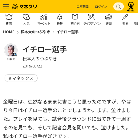
口座開設
ログイン
新着
人気
マーケット
特集
初心者
ライフデザイン
連載
著者
商
HOME
松本大のつぶやき
イチロー選手
イチロー選手
松本大のつぶやき
松本 大
2019/03/22
マネックス
金曜日は、徒然なるままに書こうと思ったのですが、やは
り今日はイチロー選手のことでしょうか。まず、泣けまし
た。プレイを見ても、試合後グラウンドに出てきて一周す
るのを見ても、そして記者会見を聞いても、泣けました。
私はイチロー選手が好きです。