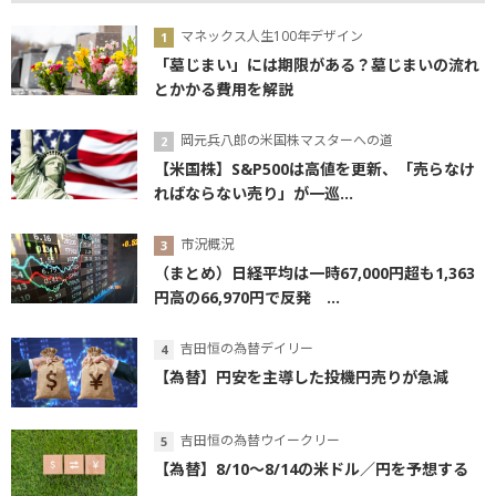
マネックス人生100年デザイン
「墓じまい」には期限がある？墓じまいの流れ
とかかる費用を解説
岡元兵八郎の米国株マスターへの道
【米国株】S&P500は高値を更新、「売らなけ
ればならない売り」が一巡...
市況概況
（まとめ）日経平均は一時67,000円超も1,363
円高の66,970円で反発 ...
吉田恒の為替デイリー
【為替】円安を主導した投機円売りが急減
吉田恒の為替ウイークリー
【為替】8/10～8/14の米ドル／円を予想する