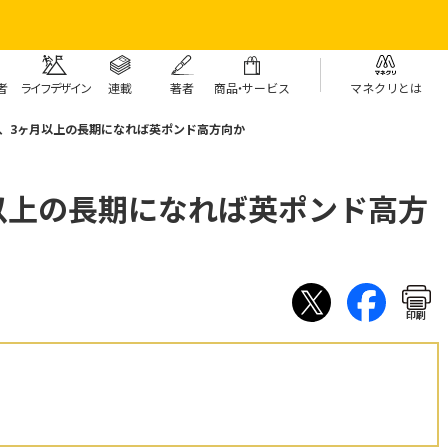
者
ライフデザイン
連載
著者
商
品・
サービス
マネクリとは
期、3ヶ月以上の長期になれば英ポンド高方向か
以上の長期になれば英ポンド高方
印刷