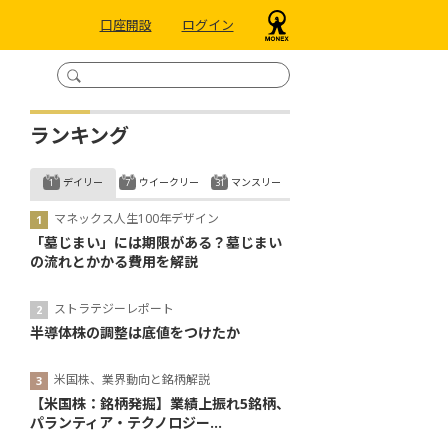
口座開設
ログイン
ランキング
デイリー
ウイークリー
マンスリー
マネックス人生100年デザイン
「墓じまい」には期限がある？墓じまい
の流れとかかる費用を解説
ストラテジーレポート
半導体株の調整は底値をつけたか
米国株、業界動向と銘柄解説
【米国株：銘柄発掘】業績上振れ5銘柄、
パランティア・テクノロジー...