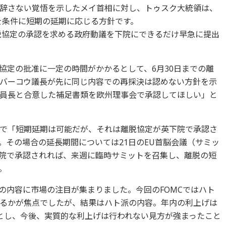
辞さない覚悟を示したメイ首相に対し、トゥスク大統領は、
を条件に短期の延期に応じる方針です。
脱協定の承認を求める政府動議を下院にできるだけ早急に提出
協定の批准に一定の時間がかかるとして、6月30日までの離
バーコウ議長が先に同じ内容での再採決は認めない方針を示
員長と合意した補足書類を欧州理事会で承認してほしい」と
で「短期延期は可能だが、それは離脱協定が英下院で承認さ
。その場合の延長期間については21日のEU首脳会議（サミッ
院で承認されれば、来週に臨時サミットを召集し、離脱の短
。
での内容に市場の注目が集まりました。今回のFOMCではハト
るかが焦点でしたが、結果はハト派の内容。年内の利上げは
とし、今後、実質的な利上げは行われない見方が強まったこと