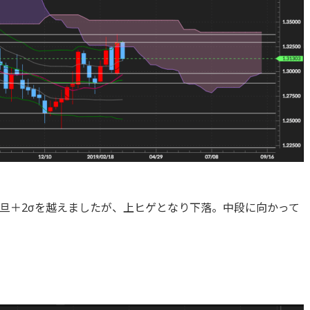
旦＋2σを越えましたが、上ヒゲとなり下落。中段に向かって