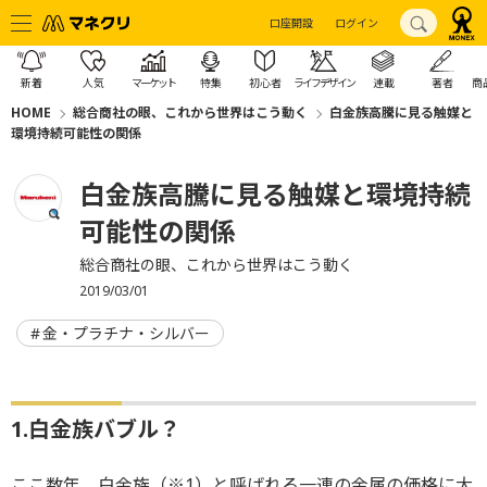
口座開設
ログイン
新着
人気
マーケット
特集
初心者
ライフデザイン
連載
著者
商
HOME
総合商社の眼、これから世界はこう動く
白金族高騰に見る触媒と
環境持続可能性の関係
白金族高騰に見る触媒と環境持続
可能性の関係
総合商社の眼、これから世界はこう動く
2019/03/01
金・プラチナ・シルバー
1.白金族バブル？
ここ数年、白金族（※1）と呼ばれる一連の金属の価格に大