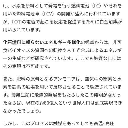
け、水素を原料として発電を行う燃料電池（FC）やそれを
用いた燃料電池車（FCV）の開発が盛んに行われています
が、FC中の電極で起こる反応を促進するために白金触媒が
用いられています。
化石燃料に頼らないエネルギー多様化
の観点からは、非可
食バイオマスの資源への転換や人工光合成によるエネルギ
ーの生成などが研究されています。ここでも触媒なしには
その実現は不可能です。
また、肥料の原料となるアンモニアは、空気中の窒素と水
素を鉄系の触媒を用いて反応させることで製造されていま
す。農業生産に飛躍的発展をもたらしたこの発明がなかっ
たならば、現在の約80億人という世界人口は到底実現でき
なかったでしょう。
しかし、このプロセスは触媒をもってしても高温･高圧