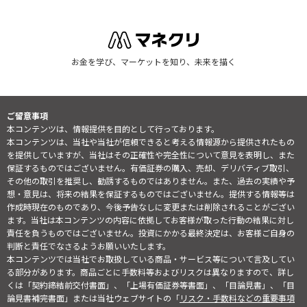
お金を学び、マーケットを知り、未来を描く
ご留意事項
本コンテンツは、情報提供を目的として行っております。
本コンテンツは、当社や当社が信頼できると考える情報源から提供されたもの
を提供していますが、当社はその正確性や完全性について意見を表明し、また
保証するものではございません。有価証券の購入、売却、デリバティブ取引、
その他の取引を推奨し、勧誘するものではありません。また、過去の実績や予
想・意見は、将来の結果を保証するものではございません。提供する情報等は
作成時現在のものであり、今後予告なしに変更または削除されることがござい
ます。当社は本コンテンツの内容に依拠してお客様が取った行動の結果に対し
責任を負うものではございません。投資にかかる最終決定は、お客様ご自身の
判断と責任でなさるようお願いいたします。
本コンテンツでは当社でお取扱している商品・サービス等について言及してい
る部分があります。商品ごとに手数料等およびリスクは異なりますので、詳し
くは「契約締結前交付書面」、「上場有価証券等書面」、「目論見書」、「目
論見書補完書面」または当社ウェブサイトの「
リスク・手数料などの重要事項