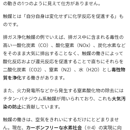
の動きの1つのように見えて仕方がありません。
触媒とは「自分自身は変化せずに化学反応を促進する」も
のです。
排ガス浄化触媒の例でいえば、排ガス中に含まれる毒性の
高い一酸化炭素（CO）、酸化窒素（NOx）、炭化水素など
をそのまま大気に排出することなく、触媒の働きによって
酸化反応および還元反応を促進することで直ちにそれらを
二酸化炭素（CO2）、窒素（N2）、水（H2O）とし
毒性物
質を浄化
する働きがあります。
また、火力発電所などから発生する窒素酸化物の除去には
チタン･バナジウム系触媒が用いられており、これも
大気汚
染の防止
に貢献しています。
触媒の働きは、空気をきれいにするだけにとどまりませ
ん。現在、
カーボンフリーな水素社会
（※4）の実現に向