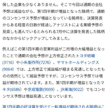
保した企業も少なくありません。そこで今回は通期の会社
予想は減益ながら、第1四半期が増益となった銘柄で、通期
のコンセンサス予想が増益となっている銘柄を、決算発表
からある程度の日数が経過しアナリストによる業績予想の
見直しも進んでいるとみられる7月中に決算を発表した銘柄
のなかからピックアップしてみました。
例えばこの第1四半期の営業利益が二桁増の大幅増益となっ
たことで通期の会社予想が上方修正された
トヨタ紡織
(
3116
）や
小糸製作所(
7276
）、
ヤマトホールディングス
(
9064
）では、上方修正で減益幅が縮まる見通しとなったも
のの依然として減益予想ですが、コンセンサス予想では増
益が期待されています。また、第1四半期が増益となった
マ
キタ(
6586
）や
京成電鉄(
9009
）、
JR東海(
9022
）でもコンセ
ンサス予想は増益見通しとなっています。
第1四半期の好決算を受けて一転増益が期待される銘柄はこ