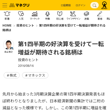
口座開設
ログイン
新着
人気
マーケット
特集
初心者
ライフデザイン
連載
著者
商
HOME
投資のヒント
第1四半期の好決算を受けて一転増益が期待される
銘柄は
第1四半期の好決算を受けて一転
増益が期待される銘柄は
金山 敏之
投資のヒント
2016/08/16
株式
マネックス
先月から始まった3月期決算企業の第1四半期決算発表もほ
ぼ終わりとなりましたが、日本経済新聞の集計では二桁の
減益となった模様です。しかし、この第1四半期に増益を確