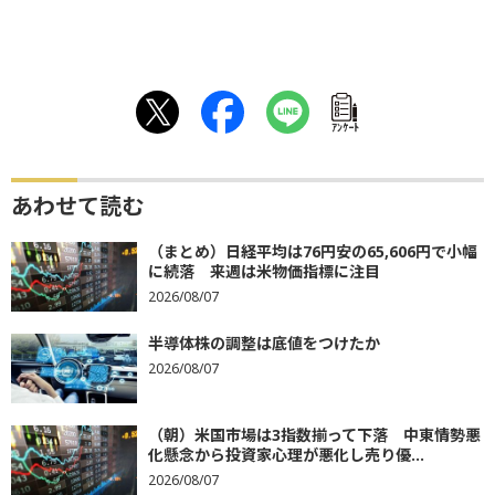
ｱﾝｹｰﾄ
あわせて読む
（まとめ）日経平均は76円安の65,606円で小幅
に続落 来週は米物価指標に注目
2026/08/07
半導体株の調整は底値をつけたか
2026/08/07
（朝）米国市場は3指数揃って下落 中東情勢悪
化懸念から投資家心理が悪化し売り優...
2026/08/07