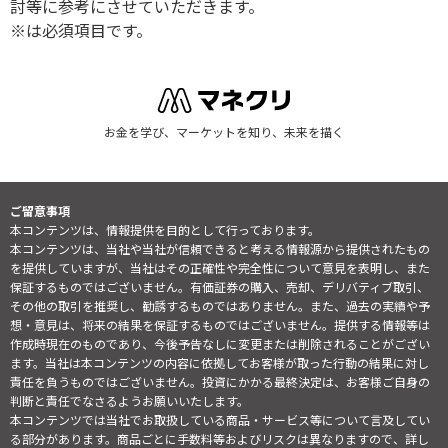
討等に参考にさせていただきます。
※は必須項目です。
お金を学び、マーケットを知り、未来を描く
ご留意事項
本コンテンツは、情報提供を目的として行っております。
本コンテンツは、当社や当社が信頼できると考える情報源から提供されたもの
を提供していますが、当社はその正確性や完全性について意見を表明し、また
保証するものではございません。有価証券の購入、売却、デリバティブ取引、
その他の取引を推奨し、勧誘するものではありません。また、過去の実績や予
想・意見は、将来の結果を保証するものではございません。提供する情報等は
作成時現在のものであり、今後予告なしに変更または削除されることがござい
ます。当社は本コンテンツの内容に依拠してお客様が取った行動の結果に対し
責任を負うものではございません。投資にかかる最終決定は、お客様ご自身の
判断と責任でなさるようお願いいたします。
本コンテンツでは当社でお取扱している商品・サービス等について言及してい
る部分があります。商品ごとに手数料等およびリスクは異なりますので、詳し