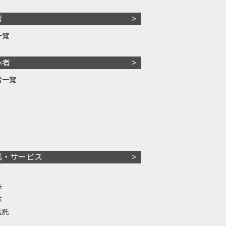
者
一覧
心者
者一覧
品・サービス
株
株
信託