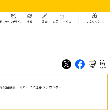
者
ライフデザイン
連載
著者
商
品・
サービス
マネクリとは
印刷
ｱﾝｹｰﾄ
締役会議長 、マネックス証券 ファウンダー