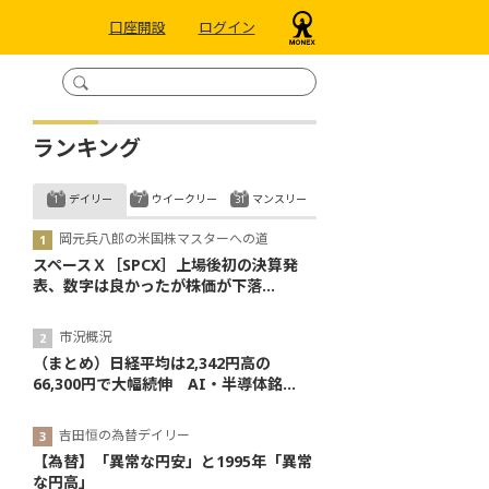
口座開設
ログイン
ランキング
デイリー
ウイークリー
マンスリー
岡元兵八郎の米国株マスターへの道
スペースＸ［SPCX］上場後初の決算発
表、数字は良かったが株価が下落...
市況概況
（まとめ）日経平均は2,342円高の
66,300円で大幅続伸 AI・半導体銘...
吉田恒の為替デイリー
【為替】「異常な円安」と1995年「異常
な円高」