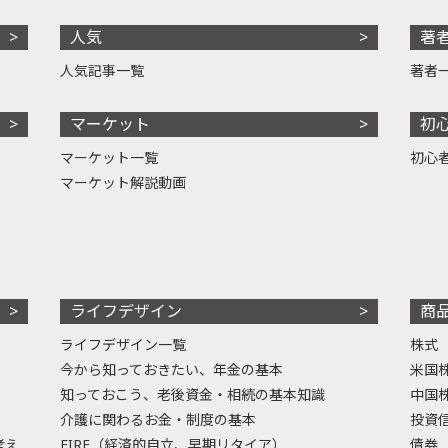
人気
著
人気記事一覧
著者
マーケット
初
マーケット一覧
初心
マーケット解説動画
ライフデザイン
商
ライフデザイン一覧
株式
今から知っておきたい、年金の基本
米国
知っておこう、老後資金・相続の基本知識
中国
介護に関わるお金・制度の基本
投資
考え
FIRE（経済的自立、早期リタイア）
債券