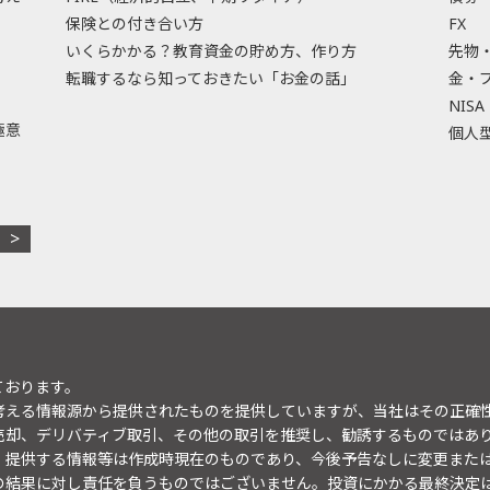
保険との付き合い方
FX
いくらかかる？教育資金の貯め方、作り方
先物
転職するなら知っておきたい「お金の話」
金・
NISA
極意
個人型
ております。
考える情報源から提供されたものを提供していますが、当社はその正確
売却、デリバティブ取引、その他の取引を推奨し、勧誘するものではあ
。提供する情報等は作成時現在のものであり、今後予告なしに変更また
の結果に対し責任を負うものではございません。投資にかかる最終決定