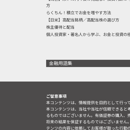
方
らくちん！積立でお金を増やす方法
【日米】高配当銘柄／高配当株の選び方
株主優待と配当
個人投資家・著名人から学ぶ、お金と投資の
金融用語集
ご留意事項
本コンテンツは、情報提供を目的として行っ
本コンテンツは、当社や当社が信頼できると
るものではございません。有価証券の購入、
将来の結果を保証するものではございません
テンツの内容に依拠してお客様が取った行動