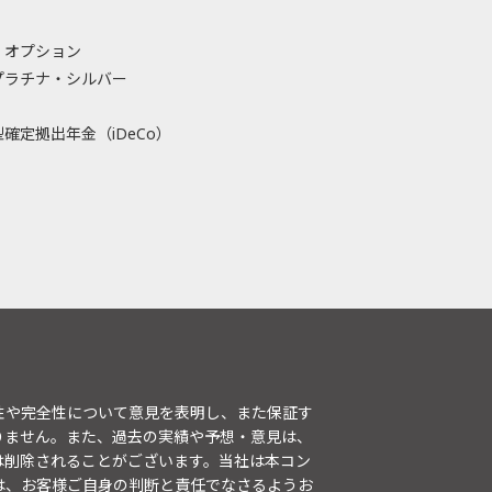
・オプション
プラチナ・シルバー
確定拠出年金（iDeCo）
性や完全性について意見を表明し、また保証す
りません。また、過去の実績や予想・意見は、
は削除されることがございます。当社は本コン
は、お客様ご自身の判断と責任でなさるようお