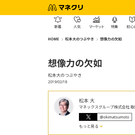
新着
人気
マーケット
特集
初心
HOME
松本大のつぶやき
想像力の欠如
想像力の欠如
松本大のつぶやき
2019/02/18
松本 大
マネックスグループ株式会社 取
@okimatsumoto
もっと見る