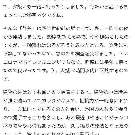
て、夕飯にも一緒に行ったりしました。今だから話せるち
ょっとした秘密ネタですね。
そんな「発熱」は四半世紀前の話ですが、私、一昨日の夜
から発熱しました。39度を超える熱で、やや辟易としたの
ですが、一晩寝れば治るだろうと思ったところ、翌朝にも
下熱してなかったので、念のため検査を受けました。幸い
コロナでもインフルエンザでもなく、昨晩には平熱に戻っ
たので良かったです。私、大抵24時間以内に下熱するので
す。
建物の外はとても暑いので薄着をすると、建物の中は冷房
が強く効いていてカラダが冷えて、抵抗力が一時的に下が
り、一方私はとても多くの人と会い、外国の人も多く会う
ので握手することも多いし、あと最近はやることがテンコ
盛りでやや心労もあったのか、久し振りの発熱となったの
でしょう。皆さんもくれぐれも御自愛下さい。