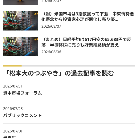
2026/08/07
（朝）米国市場は3指数揃って下落 中東情勢悪
化懸念から投資家心理が悪化し売り優...
2026/08/07
（まとめ）日経平均は617円安の65,683円で反
落 半導体株に売りも好業績銘柄が支え
2026/08/06
「松本大のつぶやき」の過去記事を読む
2026/07/31
資本市場フォーラム
2026/07/23
パブリックコメント
2026/07/01
半夏生