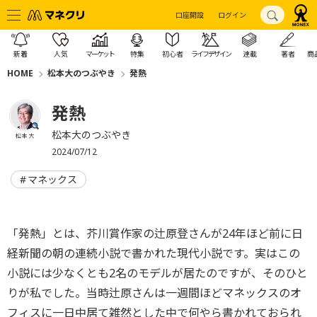
口座開設
ログイン
新着
人気
マーケット
特集
初心者
ライフデザイン
連載
著者
商
HOME
松本大のつぶやき
発熱
発熱
松本大のつぶやき
松本 大
2024/07/12
マネックス
「発熱」とは、芥川賞作家の辻原登さんが24年ほど前に日
経新聞の朝の連続小説で書かれた現代小説です。実はこの
小説には少なくとも2名のモデルが居たのですが、そのひと
りが私でした。当時辻原さんは一週間ほどマネックスのオ
フィスに一日中居て雑然とした中で何やら書かれておられ