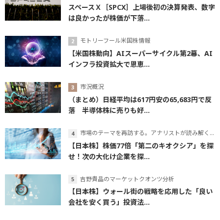
スペースＸ［SPCX］上場後初の決算発表、数字
は良かったが株価が下落...
モトリーフール米国株情報
【米国株動向】AIスーパーサイクル第2幕、AI
インフラ投資拡大で恩恵...
市況概況
（まとめ）日経平均は617円安の65,683円で反
落 半導体株に売りも好...
市場のテーマを再訪する。アナリストが読み解くテーマの本質
【日本株】株価77倍「第二のキオクシア」を探
せ！次の大化け企業を探...
吉野貴晶のマーケットクオンツ分析
【日本株】ウォール街の戦略を応用した「良い
会社を安く買う」投資法...