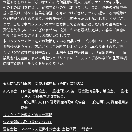
保証するものではございません。有価証券の購入、売却、デリバティブ取引、
その他の取引を推奨し、勧誘するものではありません。また、過去の実績や予
想・意見は、将来の結果を保証するものではございません。提供する情報等は
作成時現在のものであり、今後予告なしに変更または削除されることがござい
ます。当社は本コンテンツの内容に依拠してお客様が取った行動の結果に対し
責任を負うものではございません。投資にかかる最終決定は、お客様ご自身の
判断と責任でなさるようお願いいたします。
本コンテンツでは当社でお取扱している商品・サービス等について言及してい
る部分があります。商品ごとに手数料等およびリスクは異なりますので、詳し
くは「契約締結前交付書面」、「上場有価証券等書面」、「目論見書」、「目
論見書補完書面」または当社ウェブサイトの「
リスク・手数料などの重要事項
に関する説明
」をよくお読みください。
金融商品取引業者 関東財務局長（金商）第165号
日本証券業協会、一般社団法人 第二種金融商品取引業協会、一般社
団法人 金融先物取引業協会、
一般社団法人 日本暗号資産等取引業協会、一般社団法人 資産運用業
協会
リスク・手数料などの重要事項
個人情報のお取り扱いについて
マネックス証券株式会社
会社概要
お問合せ