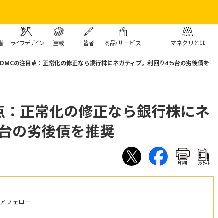
者
ライフデザイン
連載
著者
商
品・
サービス
マネクリとは
FOMCの注目点：正常化の修正なら銀行株にネガティブ。利回り4％台の劣後債を
点：正常化の修正なら銀行株にネ
％台の劣後債を推奨
印刷
ｱﾝｹｰﾄ
ニアフェロー