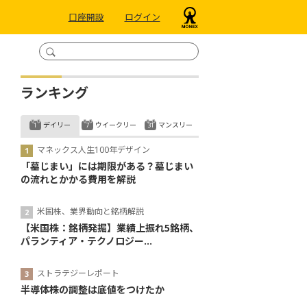
口座開設
ログイン
ランキング
デイリー
ウイークリー
マンスリー
マネックス人生100年デザイン
「墓じまい」には期限がある？墓じまい
の流れとかかる費用を解説
米国株、業界動向と銘柄解説
【米国株：銘柄発掘】業績上振れ5銘柄、
パランティア・テクノロジー...
ストラテジーレポート
半導体株の調整は底値をつけたか