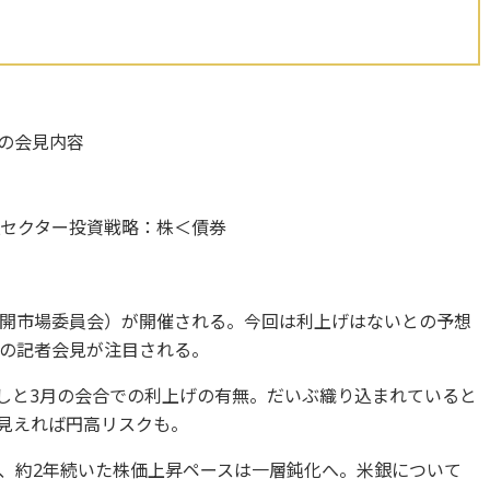
長の会見内容
セクター投資戦略：株＜債券
連邦公開市場委員会）が開催される。今回は利上げはないとの予想
の記者会見が注目される。
直しと3月の会合での利上げの有無。だいぶ織り込まれていると
が見えれば円高リスクも。
、約2年続いた株価上昇ペースは一層鈍化へ。米銀について