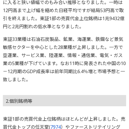
に入ると狭い値幅でのもみ合い推移となりました。一時は
12円高まで上げ幅を縮めた日経平均ですが結局53円高で取
引を終えました。東証1部の売買代金上位銘柄は1兆9432億
円と2兆円割れの低水準となりました。
東証33業種は石油石炭製品、鉱業、海運業、鉄鋼など景気
敏感セクターを中心とした28業種が上昇しました。一方で
空運業、サービス業、陸運業、情報・通信業、電気・ガス
業の5業種が下げています。なお11時に発表された中国の10
－12月期のGDP成長率は前年同期比6.4％増と市場予想と一
致しました。
2.個別銘柄等
東証1部の売買代金上位銘柄はほとんどが上昇しました。売
買代金トップの任天堂(
7974
）やファーストリテイリング