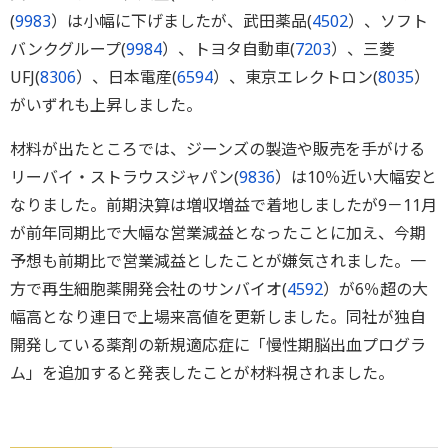
(
9983
）は小幅に下げましたが、武田薬品(
4502
）、ソフト
バンクグループ(
9984
）、トヨタ自動車(
7203
）、三菱
UFJ(
8306
）、日本電産(
6594
）、東京エレクトロン(
8035
）
がいずれも上昇しました。
材料が出たところでは、ジーンズの製造や販売を手がける
リーバイ・ストラウスジャパン(
9836
）は10％近い大幅安と
なりました。前期決算は増収増益で着地しましたが9－11月
が前年同期比で大幅な営業減益となったことに加え、今期
予想も前期比で営業減益としたことが嫌気されました。一
方で再生細胞薬開発会社のサンバイオ(
4592
）が6％超の大
幅高となり連日で上場来高値を更新しました。同社が独自
開発している薬剤の新規適応症に「慢性期脳出血プログラ
ム」を追加すると発表したことが材料視されました。