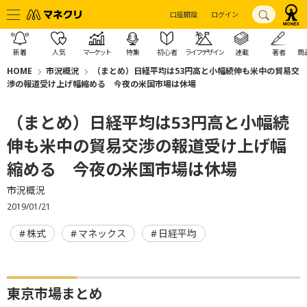
口座開設
ログイン
新着
人気
マーケット
特集
初心者
ライフデザイン
連載
著者
商
HOME
市況概況
（まとめ）日経平均は53円高と小幅続伸も米中の貿易交
渉の報道受け上げ幅縮める 今夜の米国市場は休場
（まとめ）日経平均は53円高と小幅続
伸も米中の貿易交渉の報道受け上げ幅
縮める 今夜の米国市場は休場
市況概況
2019/01/21
株式
マネックス
日経平均
東京市場まとめ