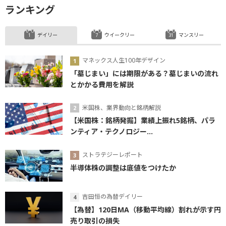
ランキング
デイリー
ウイークリー
マンスリー
マネックス人生100年デザイン
「墓じまい」には期限がある？墓じまいの流れ
とかかる費用を解説
米国株、業界動向と銘柄解説
【米国株：銘柄発掘】業績上振れ5銘柄、パラ
ンティア・テクノロジー...
ストラテジーレポート
半導体株の調整は底値をつけたか
吉田恒の為替デイリー
【為替】120日MA（移動平均線）割れが示す円
売り取引の損失