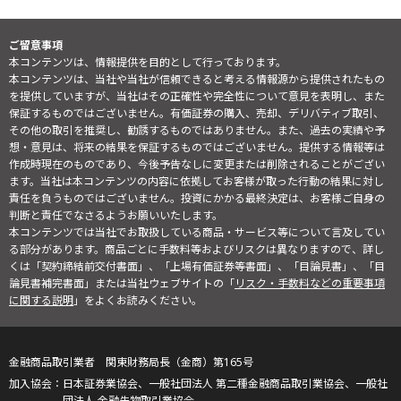
ご留意事項
本コンテンツは、情報提供を目的として行っております。
本コンテンツは、当社や当社が信頼できると考える情報源から提供されたもの
を提供していますが、当社はその正確性や完全性について意見を表明し、また
保証するものではございません。有価証券の購入、売却、デリバティブ取引、
その他の取引を推奨し、勧誘するものではありません。また、過去の実績や予
想・意見は、将来の結果を保証するものではございません。提供する情報等は
作成時現在のものであり、今後予告なしに変更または削除されることがござい
ます。当社は本コンテンツの内容に依拠してお客様が取った行動の結果に対し
責任を負うものではございません。投資にかかる最終決定は、お客様ご自身の
判断と責任でなさるようお願いいたします。
本コンテンツでは当社でお取扱している商品・サービス等について言及してい
る部分があります。商品ごとに手数料等およびリスクは異なりますので、詳し
くは「契約締結前交付書面」、「上場有価証券等書面」、「目論見書」、「目
論見書補完書面」または当社ウェブサイトの「
リスク・手数料などの重要事項
に関する説明
」をよくお読みください。
金融商品取引業者 関東財務局長（金商）第165号
日本証券業協会、一般社団法人 第二種金融商品取引業協会、一般社
団法人 金融先物取引業協会、