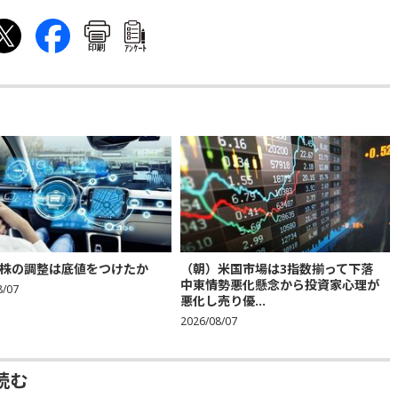
印刷
ｱﾝｹｰﾄ
株の調整は底値をつけたか
（朝）米国市場は3指数揃って下落
中東情勢悪化懸念から投資家心理が
8/07
悪化し売り優...
2026/08/07
読む