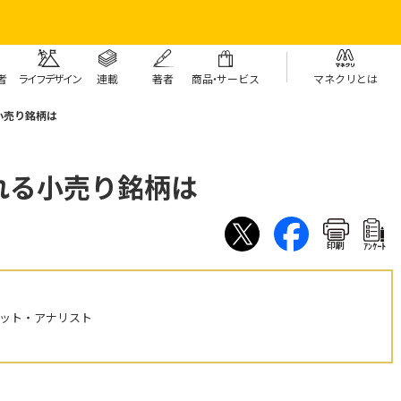
者
ライフデザイン
連載
著者
商
品・
サービス
マネクリとは
小売り銘柄は
れる小売り銘柄は
印刷
ｱﾝｹｰﾄ
ケット・アナリスト