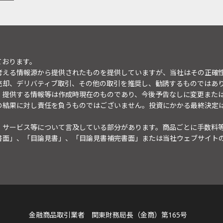
ております。
考える情報源から提供されたものを提供していますが、当社はその正確
売却、デリバティブ取引、その他の取引を推奨し、勧誘するものではあ
。提供する情報等は作成時現在のものであり、今後予告なしに変更また
の結果に対し責任を負うものではございません。投資にかかる最終決定
・サービス等について言及している部分があります。商品ごとに手数料
書面」、「目論見書」、「目論見書補完書面」または当社ウェブサイト
金融商品取引業者 関東財務局長（金商）第165号