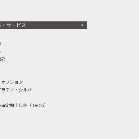
品・サービス
株
株
信託
・オプション
プラチナ・シルバー
確定拠出年金（iDeCo）