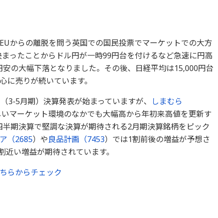
EUからの離脱を問う英国での国民投票でマーケットでの大方
決まったことからドル円が一時99円台を付けるなど急速に円高
円安の大幅下落となりました。その後、日経平均は15,000円台
心に売りが続いています。
（3-5月期）決算発表が始まっていますが、
しまむら
しいマーケット環境のなかでも大幅高から年初来高値を更新す
四半期決算で堅調な決算が期待される2月期決算銘柄をピック
ア（
2685
）や
良品計画（
7453
）では1割前後の増益が予想さ
4割近い増益が期待されています。
ちらからチェック