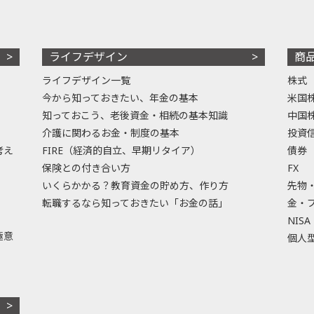
ライフデザイン
商
ライフデザイン一覧
株式
今から知っておきたい、年金の基本
米国
知っておこう、老後資金・相続の基本知識
中国
介護に関わるお金・制度の基本
投資
考え
FIRE（経済的自立、早期リタイア）
債券
保険との付き合い方
FX
いくらかかる？教育資金の貯め方、作り方
先物
転職するなら知っておきたい「お金の話」
金・
NISA
極意
個人型