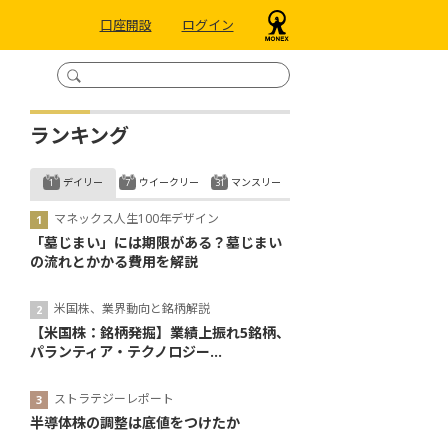
口座開設
ログイン
ランキング
デイリー
ウイークリー
マンスリー
マネックス人生100年デザイン
「墓じまい」には期限がある？墓じまい
の流れとかかる費用を解説
米国株、業界動向と銘柄解説
【米国株：銘柄発掘】業績上振れ5銘柄、
パランティア・テクノロジー...
ストラテジーレポート
半導体株の調整は底値をつけたか