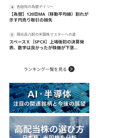
吉田恒の為替デイリー
【為替】120日MA（移動平均線）割れが
示す円売り取引の損失
岡元兵八郎の米国株マスターへの道
スペースＸ［SPCX］上場後初の決算発
表、数字は良かったが株価が下落...
ランキング一覧を見る