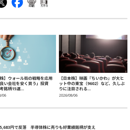
印刷
ｱﾝｹｰﾄ
株】ウォール街の戦略を応用
【日本株】映画『ちいかわ』が大ヒ
良い会社を安く買う」投資
ット中の東宝（9602）など、久しぶ
銘柄15選...
りに注目される...
8/06
2026/08/06
5,683円で反落 半導体株に売りも好業績銘柄が支え