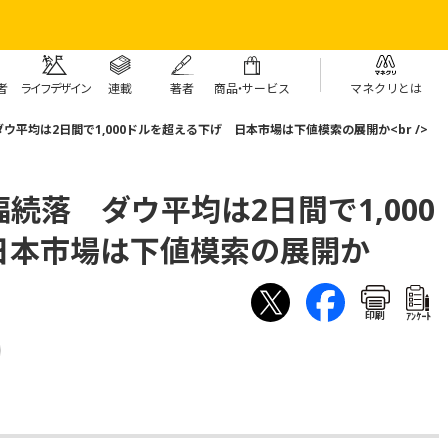
者
ライフデザイン
連載
著者
商
品・
サービス
マネクリとは
平均は2日間で1,000ドルを超える下げ 日本市場は下値模索の展開か<br />
続落 ダウ平均は2日間で1,000
日本市場は下値模索の展開か
印刷
ｱﾝｹｰﾄ