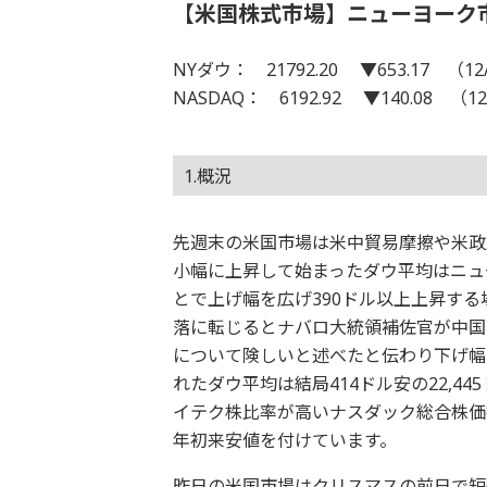
【米国株式市場】ニューヨーク
NYダウ： 21792.20 ▼653.17 （12
NASDAQ： 6192.92 ▼140.08 （12
1.概況
先週末の米国市場は米中貿易摩擦や米政
小幅に上昇して始まったダウ平均はニュ
とで上げ幅を広げ390ドル以上上昇す
落に転じるとナバロ大統領補佐官が中国
について険しいと述べたと伝わり下げ幅
れたダウ平均は結局414ドル安の22,4
イテク株比率が高いナスダック総合株価指
年初来安値を付けています。
昨日の米国市場はクリスマスの前日で短