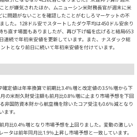
ことが嫌気されたほか、ムニューシン米財務長官が週末に米
どに問題がないことを確認したことがむしろマーケットの不
した。128ドル安でスタートしたダウ平均は450ドル安余り
持ち直す場面もありましたが、再び下げ幅を広げると結局653
なり4日連続で年初来安値を更新しています。また、ナスダック総
2ポイントとなり前日に続いて年初来安値を付けています。
P確定値は年率換算で前期比3.4％増と改定値の3.5％増から下
月の米耐久財受注額も前月比0.8％増に止まり市場予想を下回
る非国防資本財から航空機を除いたコア受注も0.6％減となり
います。
は前月比0.4％増となり市場予想を上回りました。変動の激しい
レータは前年同月比1.9％上昇し市場予想と一致しています。