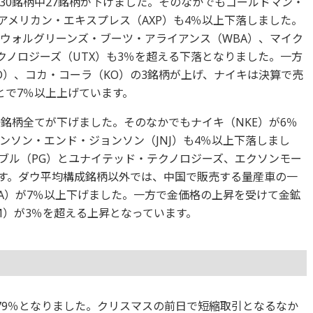
30銘柄中27銘柄が下げました。そのなかでもゴールドマン・
アメリカン・エキスプレス（AXP）も4％以上下落しました。
、ウォルグリーンズ・ブーツ・アライアンス（WBA）、マイク
クノロジーズ（UTX）も3％を超える下落となりました。一方
D）、コカ・コーラ（KO）の3銘柄が上げ、ナイキは決算で売
とで7％以上上げています。
銘柄全てが下げました。そのなかでもナイキ（NKE）が6％
ンソン・エンド・ジョンソン（JNJ）も4％以上下落しまし
ブル（PG）とユナイテッド・テクノロジーズ、エクソンモー
ます。ダウ平均構成銘柄以外では、中国で販売する量産車の一
LA）が7％以上下げました。一方で金価格の上昇を受けて金鉱
M）が3％を超える上昇となっています。
2.79％となりました。クリスマスの前日で短縮取引となるなか