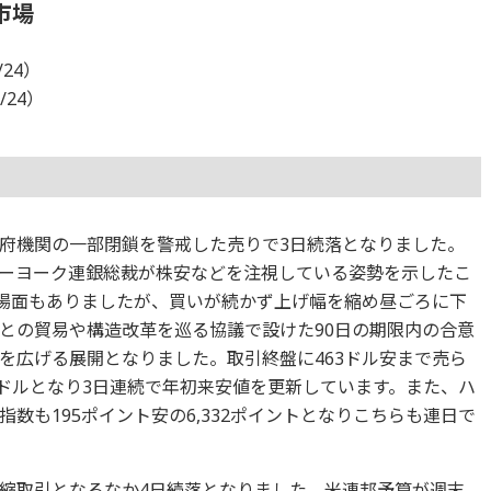
市場
/24）
/24）
府機関の一部閉鎖を警戒した売りで3日続落となりました。
ーヨーク連銀総裁が株安などを注視している姿勢を示したこ
る場面もありましたが、買いが続かず上げ幅を縮め昼ごろに下
との貿易や構造改革を巡る協議で設けた90日の期限内の合意
を広げる展開となりました。取引終盤に463ドル安まで売ら
45ドルとなり3日連続で年初来安値を更新しています。また、ハ
数も195ポイント安の6,332ポイントとなりこちらも連日で
縮取引となるなか4日続落となりました。米連邦予算が週末