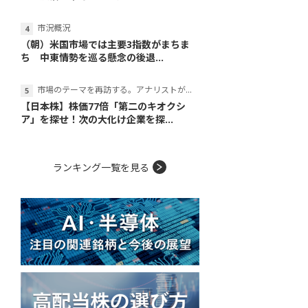
市況概況
（朝）米国市場では主要3指数がまちま
ち 中東情勢を巡る懸念の後退...
市場のテーマを再訪する。アナリストが読み解くテーマの本質
【日本株】株価77倍「第二のキオクシ
ア」を探せ！次の大化け企業を探...
ランキング一覧を見る