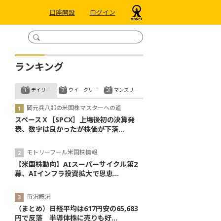
口座開設
ログイン
ランキング
デイリー
ウイークリー
マンスリー
岡元兵八郎の米国株マスターへの道
スペースＸ［SPCX］上場後初の決算発
表、数字は良かったが株価が下落...
モトリーフール米国株情報
【米国株動向】AIスーパーサイクル第2
幕、AIインフラ投資拡大で恩恵...
市況概況
（まとめ）日経平均は617円安の65,683
円で反落 半導体株に売りも好...