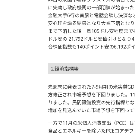
に失効し政府機関の一部閉鎖が始まった
金融大手6行の首脳と電話会談し決済な
安心理を煽る結果となり大幅下落となりま
まで下落した後一旦105ドル安程度まで
ドル安の 21,792ドルと安値引けと
合株価指数も140ポイント安の6,19
2.経済指標等
先週末に発表された7-9月期の米実質GD
方修正され市場予想を下回りました。11
りました。民間設備投資の先行指標とな
増加を見込んでいた市場予想を下回って
一方で11月の米個人消費支出（PCE）
食品とエネルギーを除いたPCEコアデフ