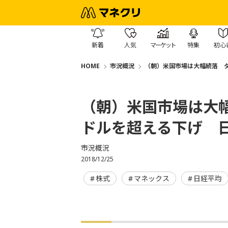
新着
人気
マーケット
特集
初心
HOME
市況概況
（朝）米国市場は大幅続落 ダウ
（朝）米国市場は大幅
ドルを超える下げ 
市況概況
2018/12/25
株式
マネックス
日経平均