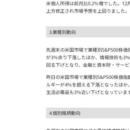
米個人所得は前月比0.2％増でした。1
上方修正され市場予想を上回りました。
3.業種別動向
先週末の米国市場で業種別S&P500株
が3％余り下落したほか、情報技術も3
回る下げとなり、金融と資本財・サービ
昨日の米国市場で業種別S&P500株価
ルギーが4％を超える下落となったほか
生活必需品も3％近い下げとなっていま
4.個別銘柄動向