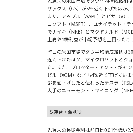
先週末の米国市場でダウ平均構成銘柄は
サックス（GS）が5％近く下げたほか、
また、アップル（AAPL）とビザ（V）
ロソフト（MSFT）、ユナイテッド・テ
でナイキ（NKE）とマクドナルド（MC
上高や1株利益が市場予想を上回ったこ
昨日の米国市場でダウ平均構成銘柄は30
近く下げたほか、マイクロソフトとジョ
た。また、プロクター・アンド・ギャン
ビル（XOM）なども4％近く下げてい
部を値下げしたと伝わったテスラ（TS
大手のニューモント・マイニング（NE
5.為替・金利等
先週末の長期金利は前日比0.01％低い