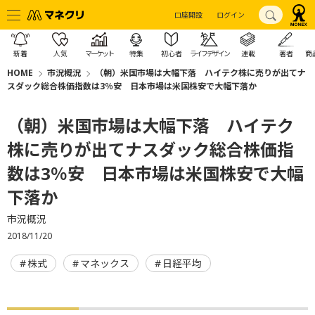
口座開設
ログイン
新着
人気
マーケット
特集
初心者
ライフデザイン
連載
著者
商
HOME
市況概況
（朝）米国市場は大幅下落 ハイテク株に売りが出てナ
スダック総合株価指数は3％安 日本市場は米国株安で大幅下落か
（朝）米国市場は大幅下落 ハイテク
株に売りが出てナスダック総合株価指
数は3％安 日本市場は米国株安で大幅
下落か
市況概況
2018/11/20
株式
マネックス
日経平均