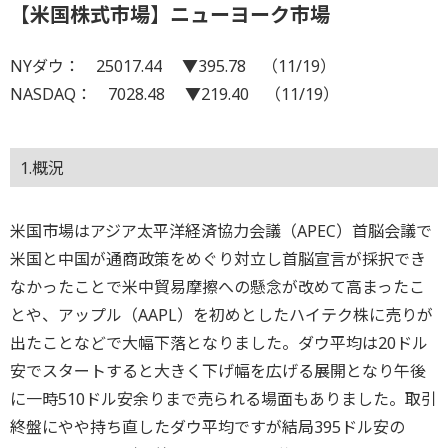
【米国株式市場】ニューヨーク市場
NYダウ： 25017.44 ▼395.78 （11/19）
NASDAQ： 7028.48 ▼219.40 （11/19）
1.概況
米国市場はアジア太平洋経済協力会議（APEC）首脳会議で
米国と中国が通商政策をめぐり対立し首脳宣言が採択でき
なかったことで米中貿易摩擦への懸念が改めて高まったこ
とや、アップル（AAPL）を初めとしたハイテク株に売りが
出たことなどで大幅下落となりました。ダウ平均は20ドル
安でスタートすると大きく下げ幅を広げる展開となり午後
に一時510ドル安余りまで売られる場面もありました。取引
終盤にやや持ち直したダウ平均ですが結局395ドル安の