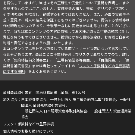
を提供していますが、当社はその正確性や完全性について意見を表明し、また
保証するものではございません。有価証券の購入、売却、デリバティブ取引、
その他の取引を推奨し、勧誘するものではありません。また、過去の実績や予
想・意見は、将来の結果を保証するものではございません。提供する情報等は
作成時現在のものであり、今後予告なしに変更または削除されることがござい
ます。当社は本コンテンツの内容に依拠してお客様が取った行動の結果に対し
責任を負うものではございません。投資にかかる最終決定は、お客様ご自身の
判断と責任でなさるようお願いいたします。
本コンテンツでは当社でお取扱している商品・サービス等について言及してい
る部分があります。商品ごとに手数料等およびリスクは異なりますので、詳し
くは「契約締結前交付書面」、「上場有価証券等書面」、「目論見書」、「目
論見書補完書面」または当社ウェブサイトの「
リスク・手数料などの重要事項
に関する説明
」をよくお読みください。
金融商品取引業者 関東財務局長（金商）第165号
日本証券業協会、一般社団法人 第二種金融商品取引業協会、一般社
団法人 金融先物取引業協会、
一般社団法人 日本暗号資産等取引業協会、一般社団法人 資産運用業
協会
リスク・手数料などの重要事項
個人情報のお取り扱いについて