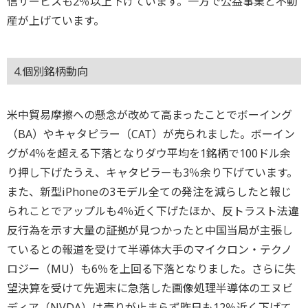
信サービスも2％以上下げています。一方で公益事業と不動
産が上げています。
4.個別銘柄動向
米中貿易摩擦への懸念が改めて高まったことでボーイング
（BA）やキャタピラー（CAT）が売られました。ボーイン
グが4％を超える下落となりダウ平均を1銘柄で100ドル余
り押し下げたうえ、キャタピラーも3％余り下げています。
また、新型iPhoneの3モデル全ての発注を減らしたと報じ
られことでアップルも4％近く下げたほか、反トラスト法違
反行為を示す大量の証拠が見つかったと中国当局が主張し
ているとの報道を受けて半導体大手のマイクロン・テクノ
ロジー（MU）も6％を上回る下落となりました。さらに失
望決算を受けて先週末に急落した画像処理半導体のエヌビ
ディア（NVDA）は売りが止まらず昨日も12％近く下げて