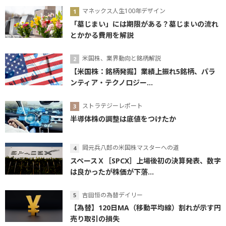
マネックス人生100年デザイン
「墓じまい」には期限がある？墓じまいの流れ
とかかる費用を解説
米国株、業界動向と銘柄解説
【米国株：銘柄発掘】業績上振れ5銘柄、パラ
ンティア・テクノロジー...
ストラテジーレポート
半導体株の調整は底値をつけたか
岡元兵八郎の米国株マスターへの道
スペースＸ［SPCX］上場後初の決算発表、数字
は良かったが株価が下落...
吉田恒の為替デイリー
【為替】120日MA（移動平均線）割れが示す円
売り取引の損失