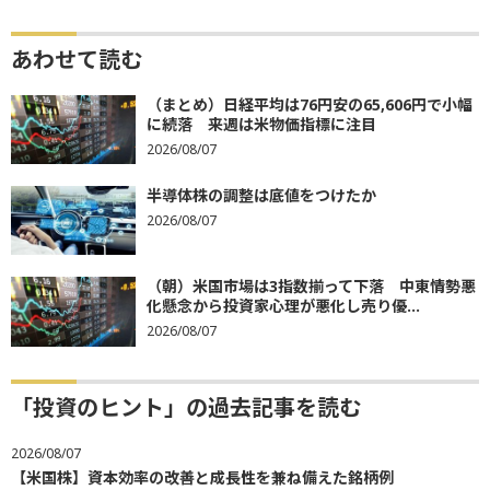
あわせて読む
（まとめ）日経平均は76円安の65,606円で小幅
に続落 来週は米物価指標に注目
2026/08/07
半導体株の調整は底値をつけたか
2026/08/07
（朝）米国市場は3指数揃って下落 中東情勢悪
化懸念から投資家心理が悪化し売り優...
2026/08/07
「投資のヒント」の過去記事を読む
2026/08/07
【米国株】資本効率の改善と成長性を兼ね備えた銘柄例