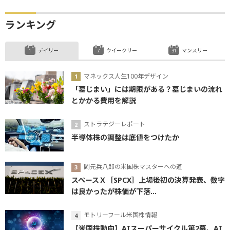
ランキング
デイリー
ウイークリー
マンスリー
マネックス人生100年デザイン
「墓じまい」には期限がある？墓じまいの流れ
とかかる費用を解説
ストラテジーレポート
半導体株の調整は底値をつけたか
岡元兵八郎の米国株マスターへの道
スペースＸ［SPCX］上場後初の決算発表、数字
は良かったが株価が下落...
モトリーフール米国株情報
【米国株動向】AIスーパーサイクル第2幕、AI