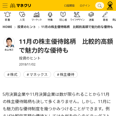
口座開設
ログイン
新着
人気
マーケット
特集
初心者
ライフデザイン
連載
著者
商
HOME
投資のヒント
11月の株主優待銘柄 比較的高額で魅力的な優待も
11月の株主優待銘柄 比較的高額
で魅力的な優待も
金山 敏之
投資のヒント
2018/11/02
株式
マネックス
株主優待
5月決算企業や11月決算企業は数が限られることから11月
の株主優待銘柄も決して多くありません。しかし、11月に
も魅力的な優待制度を幾つかみつけることができます。例