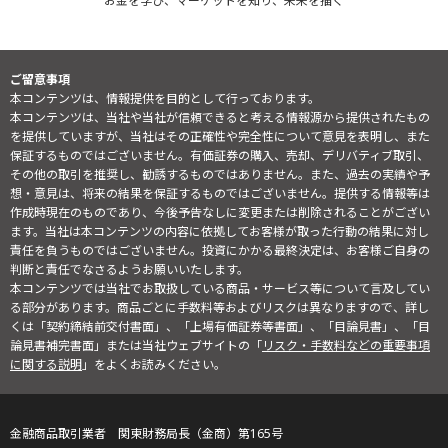
お金を学び、マーケットを知り、未来を描く
ご留意事項
本コンテンツは、情報提供を目的として行っております。
本コンテンツは、当社や当社が信頼できると考える情報源から提供されたもの
を提供していますが、当社はその正確性や完全性について意見を表明し、また
保証するものではございません。有価証券の購入、売却、デリバティブ取引、
その他の取引を推奨し、勧誘するものではありません。また、過去の実績や予
想・意見は、将来の結果を保証するものではございません。提供する情報等は
作成時現在のものであり、今後予告なしに変更または削除されることがござい
ます。当社は本コンテンツの内容に依拠してお客様が取った行動の結果に対し
責任を負うものではございません。投資にかかる最終決定は、お客様ご自身の
判断と責任でなさるようお願いいたします。
本コンテンツでは当社でお取扱している商品・サービス等について言及してい
る部分があります。商品ごとに手数料等およびリスクは異なりますので、詳し
くは「契約締結前交付書面」、「上場有価証券等書面」、「目論見書」、「目
論見書補完書面」または当社ウェブサイトの「
リスク・手数料などの重要事項
に関する説明
」をよくお読みください。
金融商品取引業者 関東財務局長（金商）第165号