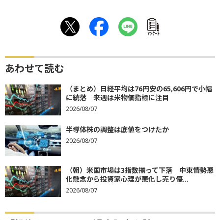
ｱﾝｹｰﾄ
あわせて読む
（まとめ）日経平均は76円安の65,606円で小幅
に続落 来週は米物価指標に注目
2026/08/07
半導体株の調整は底値をつけたか
2026/08/07
（朝）米国市場は3指数揃って下落 中東情勢悪
化懸念から投資家心理が悪化し売り優...
2026/08/07