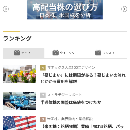
ランキング
デイリー
ウイークリー
マンスリー
マネックス人生100年デザイン
「墓じまい」には期限がある？墓じまいの流れ
とかかる費用を解説
ストラテジーレポート
半導体株の調整は底値をつけたか
米国株、業界動向と銘柄解説
【米国株：銘柄発掘】業績上振れ5銘柄、パラ