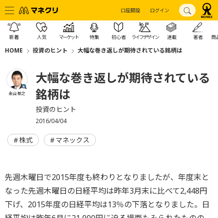
口座開設
ログイン
新着
人気
マーケット
特集
初心者
ライフデザイン
連載
著者
商
HOME
投資のヒント
大幅な巻き返しが期待されている銘柄は
大幅な巻き返しが期待されている
銘柄は
金山 敏之
投資のヒント
2016/04/04
株式
マネックス
先週木曜日で2015年度も終わりとなりましたが、年度末と
なった先週木曜日の日経平均は昨年3月末に比べて2,448円
下げ、2015年度の日経平均は13％の下落となりました。日