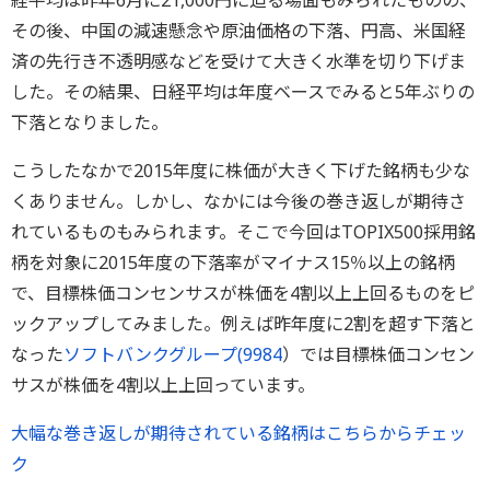
経平均は昨年6月に21,000円に迫る場面もみられたものの、
その後、中国の減速懸念や原油価格の下落、円高、米国経
済の先行き不透明感などを受けて大きく水準を切り下げま
した。その結果、日経平均は年度ベースでみると5年ぶりの
下落となりました。
こうしたなかで2015年度に株価が大きく下げた銘柄も少な
くありません。しかし、なかには今後の巻き返しが期待さ
れているものもみられます。そこで今回はTOPIX500採用銘
柄を対象に2015年度の下落率がマイナス15％以上の銘柄
で、目標株価コンセンサスが株価を4割以上上回るものをピ
ックアップしてみました。例えば昨年度に2割を超す下落と
なった
ソフトバンクグループ(
9984
）では目標株価コンセン
サスが株価を4割以上上回っています。
大幅な巻き返しが期待されている銘柄はこちらからチェッ
ク