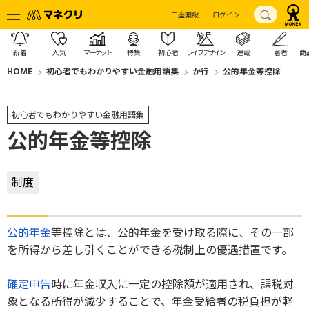
口座開設
ログイン
新着
人気
マーケット
特集
初心者
ライフデザイン
連載
著者
商
HOME
初心者でもわかりやすい金融用語集
か行
公的年金等控除
初心者でもわかりやすい金融用語集
公的年金等控除
制度
公的年金
等控除とは、公的年金を受け取る際に、その一部
を所得から差し引くことができる税制上の優遇措置です。
確定申告
時に年金収入に一定の控除額が適用され、課税対
象となる所得が減少することで、年金受給者の税負担が軽