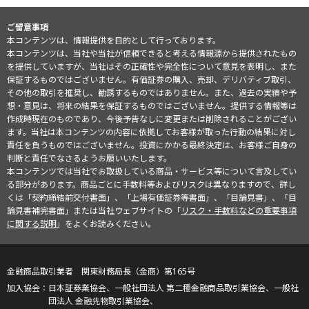
ご留意事項
本コンテンツは、情報提供を目的として行っております。
本コンテンツは、当社や当社が信頼できると考える情報源から提供されたもの
を提供していますが、当社はその正確性や完全性について意見を表明し、また
保証するものではございません。有価証券の購入、売却、デリバティブ取引、
その他の取引を推奨し、勧誘するものではありません。また、過去の実績や予
想・意見は、将来の結果を保証するものではございません。提供する情報等は
作成時現在のものであり、今後予告なしに変更または削除されることがござい
ます。当社は本コンテンツの内容に依拠してお客様が取った行動の結果に対し
責任を負うものではございません。投資にかかる最終決定は、お客様ご自身の
判断と責任でなさるようお願いいたします。
本コンテンツでは当社でお取扱している商品・サービス等について言及してい
る部分があります。商品ごとに手数料等およびリスクは異なりますので、詳し
くは「契約締結前交付書面」、「上場有価証券等書面」、「目論見書」、「目
論見書補完書面」または当社ウェブサイトの「
リスク・手数料などの重要事項
に関する説明
」をよくお読みください。
金融商品取引業者 関東財務局長（金商）第165号
日本証券業協会、一般社団法人 第二種金融商品取引業協会、一般社
団法人 金融先物取引業協会、