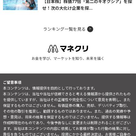
【日本株】株価77倍「第二のキオクシア」を探
せ！次の大化け企業を探...
ランキング一覧を見る
お金を学び、マーケットを知り、未来を描く
ご留意事項
本コンテンツは、情報提供を目的として行っております。
本コンテンツは、当社や当社が信頼できると考える情報源から提供されたもの
を提供していますが、当社はその正確性や完全性について意見を表明し、また
保証するものではございません。有価証券の購入、売却、デリバティブ取引、
その他の取引を推奨し、勧誘するものではありません。また、過去の実績や予
想・意見は、将来の結果を保証するものではございません。提供する情報等は
作成時現在のものであり、今後予告なしに変更または削除されることがござい
ます。当社は本コンテンツの内容に依拠してお客様が取った行動の結果に対し
責任を負うものではございません。投資にかかる最終決定は、お客様ご自身の