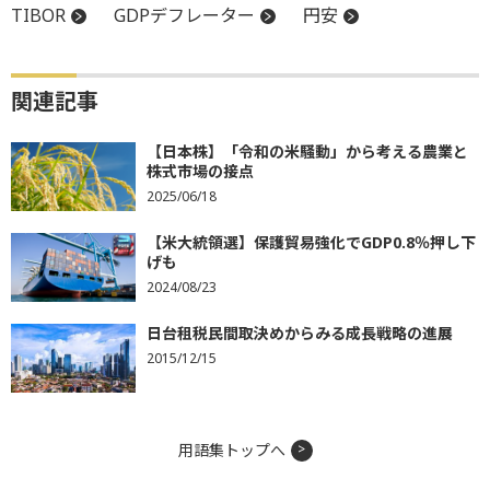
TIBOR
GDPデフレーター
円安
関連記事
【日本株】「令和の米騒動」から考える農業と
株式市場の接点
2025/06/18
【米大統領選】保護貿易強化でGDP0.8％押し下
げも
2024/08/23
日台租税民間取決めからみる成長戦略の進展
2015/12/15
用語集トップへ