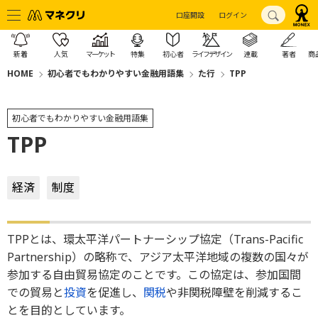
口座開設
ログイン
新着
人気
マーケット
特集
初心者
ライフデザイン
連載
著者
商
HOME
初心者でもわかりやすい金融用語集
た行
TPP
初心者でもわかりやすい金融用語集
TPP
経済
制度
TPPとは、環太平洋パートナーシップ協定（Trans-Pacific
Partnership）の略称で、アジア太平洋地域の複数の国々が
参加する自由貿易協定のことです。この協定は、参加国間
での貿易と
投資
を促進し、
関税
や非関税障壁を削減するこ
とを目的としています。