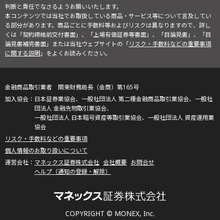
判断と責任でなさるようお願いいたします。
本コンテンツでは当社でお取扱している商品・サービス等について言及してい
る部分があります。商品ごとに手数料等およびリスクは異なりますので、詳し
くは「契約締結前交付書面」、「上場有価証券等書面」、「目論見書」、「目
論見書補完書面」または当社ウェブサイトの「
リスク・手数料などの重要事項
に関する説明
」をよくお読みください。
金融商品取引業者 関東財務局長（金商）第165号
日本証券業協会、一般社団法人 第二種金融商品取引業協会、一般社
団法人 金融先物取引業協会、
一般社団法人 日本暗号資産等取引業協会、一般社団法人 資産運用業
協会
リスク・手数料などの重要事項
個人情報のお取り扱いについて
マネックス証券株式会社
会社概要
お問合せ
ヘルプ（通知の登録・解除）
COPYRIGHT © MONEX, Inc.