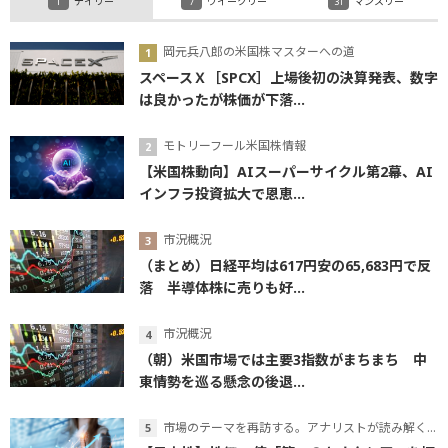
デイリー
ウイークリー
マンスリー
岡元兵八郎の米国株マスターへの道
スペースＸ［SPCX］上場後初の決算発表、数字
は良かったが株価が下落...
モトリーフール米国株情報
【米国株動向】AIスーパーサイクル第2幕、AI
インフラ投資拡大で恩恵...
市況概況
（まとめ）日経平均は617円安の65,683円で反
落 半導体株に売りも好...
市況概況
（朝）米国市場では主要3指数がまちまち 中
東情勢を巡る懸念の後退...
市場のテーマを再訪する。アナリストが読み解くテーマの本質