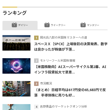
ランキング
デイリー
ウイークリー
マンスリー
岡元兵八郎の米国株マスターへの道
スペースＸ［SPCX］上場後初の決算発表、数字
は良かったが株価が下落...
モトリーフール米国株情報
【米国株動向】AIスーパーサイクル第2幕、AI
インフラ投資拡大で恩恵...
市況概況
（まとめ）日経平均は617円安の65,683円で反
落 半導体株に売りも好...
吉野貴晶のマーケットクオンツ分析