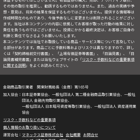
保証するものではございません。有価証券の購入、売却、デリバティブ取引、
その他の取引を推奨し、勧誘するものではありません。また、過去の実績や予
想・意見は、将来の結果を保証するものではございません。提供する情報等は
作成時現在のものであり、今後予告なしに変更または削除されることがござい
ます。当社は本コンテンツの内容に依拠してお客様が取った行動の結果に対し
責任を負うものではございません。投資にかかる最終決定は、お客様ご自身の
判断と責任でなさるようお願いいたします。
本コンテンツでは当社でお取扱している商品・サービス等について言及してい
る部分があります。商品ごとに手数料等およびリスクは異なりますので、詳し
くは「契約締結前交付書面」、「上場有価証券等書面」、「目論見書」、「目
論見書補完書面」または当社ウェブサイトの「
リスク・手数料などの重要事項
に関する説明
」をよくお読みください。
金融商品取引業者 関東財務局長（金商）第165号
日本証券業協会、一般社団法人 第二種金融商品取引業協会、一般社
団法人 金融先物取引業協会、
一般社団法人 日本暗号資産等取引業協会、一般社団法人 資産運用業
協会
リスク・手数料などの重要事項
個人情報のお取り扱いについて
マネックス証券株式会社
会社概要
お問合せ