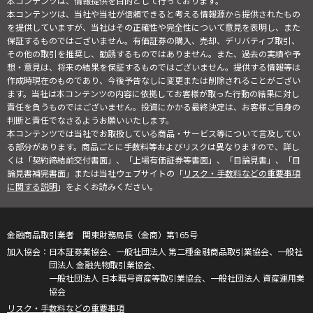
本コンテンツは、情報提供を目的として行っております。
本コンテンツは、当社や当社が信頼できると考える情報源から提供されたもの
を提供していますが、当社はその正確性や完全性について意見を表明し、また
保証するものではございません。有価証券の購入、売却、デリバティブ取引、
その他の取引を推奨し、勧誘するものではありません。また、過去の実績や予
想・意見は、将来の結果を保証するものではございません。提供する情報等は
作成時現在のものであり、今後予告なしに変更または削除されることがござい
ます。当社は本コンテンツの内容に依拠してお客様が取った行動の結果に対し
責任を負うものではございません。投資にかかる最終決定は、お客様ご自身の
判断と責任でなさるようお願いいたします。
本コンテンツでは当社でお取扱している商品・サービス等について言及してい
る部分があります。商品ごとに手数料等およびリスクは異なりますので、詳し
くは「契約締結前交付書面」、「上場有価証券等書面」、「目論見書」、「目
論見書補完書面」または当社ウェブサイトの「
リスク・手数料などの重要事項
に関する説明
」をよくお読みください。
金融商品取引業者 関東財務局長（金商）第165号
日本証券業協会、一般社団法人 第二種金融商品取引業協会、一般社
団法人 金融先物取引業協会、
一般社団法人 日本暗号資産等取引業協会、一般社団法人 資産運用業
協会
リスク・手数料などの重要事項