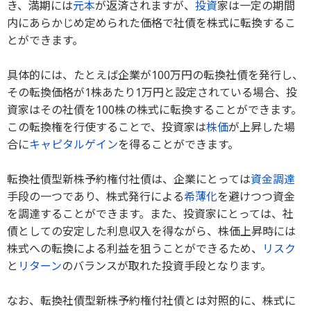
き、満期には
元本
が返済されますが、
投資
家は一定の期間
内にあらかじめ定められた価格で社債を株式に転換するこ
とができます。
具体的には、たとえば企業が100万円の転換社債を発行し、
その転換価格が1株あたり1万円と設定されている場合、投
資家はその社債を100株の株式に転換することができます。
この転換権を行使することで、投資家は
株価
が上昇した場
合に
キャピタルゲイン
を得ることができます。
転換社債型新株予約権付社債は、企業にとっては
資金調達
手段の一つであり、株式発行による
希薄化
を避けつつ資金
を調達することができます。また、投資家にとっては、社
債としての安定した利息収入を得ながら、株価上昇時には
株式への転換による利益を狙うことができるため、
リスク
と
リターン
のバランスが取れた投資手段となります。
なお、転換社債型新株予約権付社債とは対照的に、株式に