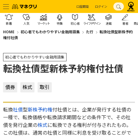
口座開設
ログイン
新着
人気
マーケット
特集
初心者
ライフデザイン
連載
著者
商
HOME
初心者でもわかりやすい金融用語集
た行
転換社債型新株予約
権付社債
初心者でもわかりやすい金融用語集
転換社債型新株予約権付社債
債券
株式
取引
転換
社債
型
新株予約権
付社債とは、企業が発行する社債の
一種で、転換価格や転換請求期間などの条件下で、その社
債を発行企業の
株式
に転換できる権利が付与されたもの。
この社債は、通常の社債と同様に利息を受け取ることがで