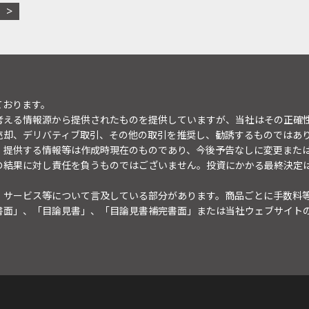
ております。
考える情報源から提供されたものを提供していますが、当社はその正確
売却、デリバティブ取引、その他の取引を推奨し、勧誘するものではあ
。提供する情報等は作成時現在のものであり、今後予告なしに変更また
の結果に対し責任を負うものではございません。投資にかかる最終決定
・サービス等について言及している部分があります。商品ごとに手数料
書面」、「目論見書」、「目論見書補完書面」または当社ウェブサイト