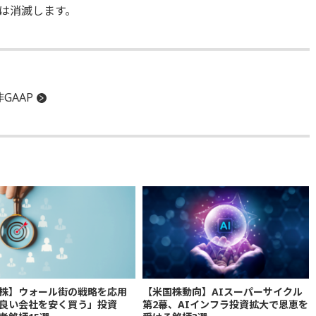
は消滅します。
非GAAP
株】ウォール街の戦略を応用
【米国株動向】AIスーパーサイクル
良い会社を安く買う」投資
第2幕、AIインフラ投資拡大で恩恵を