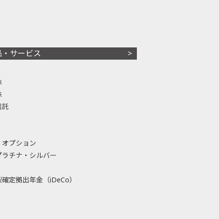
品・サービス
株
株
信託
・オプション
プラチナ・シルバー
確定拠出年金（iDeCo）