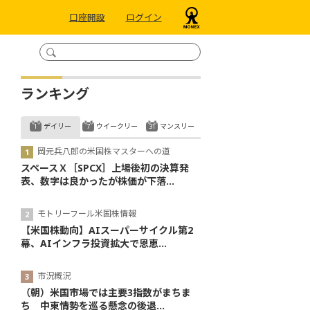
口座開設
ログイン
ランキング
デイリー
ウイークリー
マンスリー
岡元兵八郎の米国株マスターへの道
スペースＸ［SPCX］上場後初の決算発
表、数字は良かったが株価が下落...
モトリーフール米国株情報
【米国株動向】AIスーパーサイクル第2
幕、AIインフラ投資拡大で恩恵...
市況概況
（朝）米国市場では主要3指数がまちま
ち 中東情勢を巡る懸念の後退...