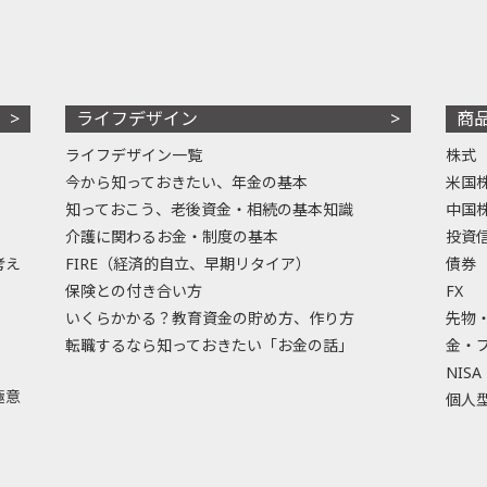
ライフデザイン
商
ライフデザイン一覧
株式
今から知っておきたい、年金の基本
米国
知っておこう、老後資金・相続の基本知識
中国
介護に関わるお金・制度の基本
投資
考え
FIRE（経済的自立、早期リタイア）
債券
保険との付き合い方
FX
いくらかかる？教育資金の貯め方、作り方
先物
転職するなら知っておきたい「お金の話」
金・
NISA
極意
個人型