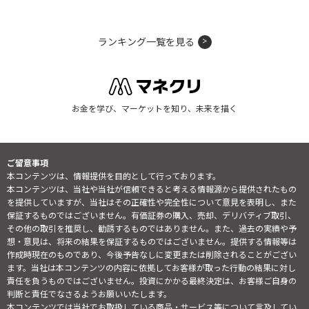
ランキング一覧を見る
お金を学び、マーケットを知り、未来を描く
ご留意事項
本コンテンツは、情報提供を目的として行っております。
本コンテンツは、当社や当社が信頼できると考える情報源から提供されたもの
を提供していますが、当社はその正確性や完全性について意見を表明し、また
保証するものではございません。有価証券の購入、売却、デリバティブ取引、
その他の取引を推奨し、勧誘するものではありません。また、過去の実績や予
想・意見は、将来の結果を保証するものではございません。提供する情報等は
作成時現在のものであり、今後予告なしに変更または削除されることがござい
ます。当社は本コンテンツの内容に依拠してお客様が取った行動の結果に対し
責任を負うものではございません。投資にかかる最終決定は、お客様ご自身の
判断と責任でなさるようお願いいたします。
本コンテンツでは当社でお取扱している商品・サービス等について言及してい