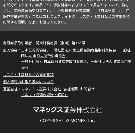
る部分があります。商品ごとに手数料等およびリスクは異なりますので、詳し
くは「契約締結前交付書面」、「上場有価証券等書面」、「目論見書」、「目
論見書補完書面」または当社ウェブサイトの「
リスク・手数料などの重要事項
に関する説明
」をよくお読みください。
金融商品取引業者 関東財務局長（金商）第165号
日本証券業協会、一般社団法人 第二種金融商品取引業協会、一般社
団法人 金融先物取引業協会、
一般社団法人 日本暗号資産等取引業協会、一般社団法人 資産運用業
協会
リスク・手数料などの重要事項
個人情報のお取り扱いについて
マネックス証券株式会社
会社概要
お問合せ
ヘルプ（通知の登録・解除）
COPYRIGHT © MONEX, Inc.