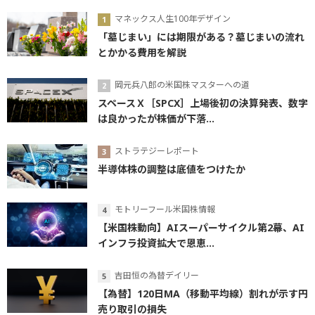
マネックス人生100年デザイン
「墓じまい」には期限がある？墓じまいの流れ
とかかる費用を解説
岡元兵八郎の米国株マスターへの道
スペースＸ［SPCX］上場後初の決算発表、数字
は良かったが株価が下落...
ストラテジーレポート
半導体株の調整は底値をつけたか
モトリーフール米国株情報
【米国株動向】AIスーパーサイクル第2幕、AI
インフラ投資拡大で恩恵...
吉田恒の為替デイリー
【為替】120日MA（移動平均線）割れが示す円
売り取引の損失