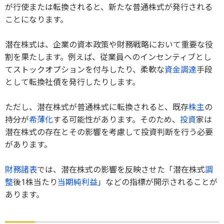
が行使または転換されると、新たな普通株式が発行される
ことになります。
潜在株式は、企業の資本政策や財務戦略において重要な役
割を果たします。例えば、従業員へのインセンティブとし
てストックオプションを付与したり、柔軟な
資金調達
手段
として転換社債を発行したりします。
ただし、潜在株式が普通株式に転換されると、既存
株主
の
持分が
希薄化
する可能性があります。そのため、
投資
家は
潜在株式の存在とその影響を考慮して投資判断を行う必要
があります。
財務諸表
では、潜在株式の影響を反映させた「潜在株式
調
整
後1株当たり
当期純利益
」などの指標が開示されることが
あります。