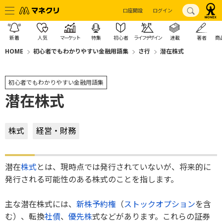
口座開設
ログイン
新着
人気
マーケット
特集
初心者
ライフデザイン
連載
著者
商
HOME
初心者でもわかりやすい金融用語集
さ行
潜在株式
初心者でもわかりやすい金融用語集
潜在株式
株式
経営・財務
潜在
株式
とは、現時点では発行されていないが、将来的に
発行される可能性のある株式のことを指します。
主な潜在株式には、
新株予約権
（
ストックオプション
を含
む）、転換
社債
、
優先株
式などがあります。これらの証券