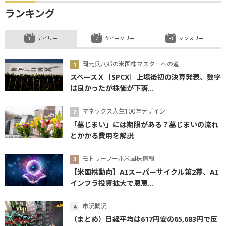
ランキング
デイリー
ウイークリー
マンスリー
岡元兵八郎の米国株マスターへの道
スペースＸ［SPCX］上場後初の決算発表、数字
は良かったが株価が下落...
マネックス人生100年デザイン
「墓じまい」には期限がある？墓じまいの流れ
とかかる費用を解説
モトリーフール米国株情報
【米国株動向】AIスーパーサイクル第2幕、AI
インフラ投資拡大で恩恵...
市況概況
（まとめ）日経平均は617円安の65,683円で反