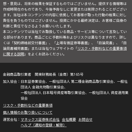
想・意見は、将来の結果を保証するものではございません。提供する情報等は
作成時現在のものであり、今後予告なしに変更または削除されることがござい
ます。当社は本コンテンツの内容に依拠してお客様が取った行動の結果に対し
責任を負うものではございません。投資にかかる最終決定は、お客様ご自身の
判断と責任でなさるようお願いいたします。
本コンテンツでは当社でお取扱している商品・サービス等について言及してい
る部分があります。商品ごとに手数料等およびリスクは異なりますので、詳し
くは「契約締結前交付書面」、「上場有価証券等書面」、「目論見書」、「目
論見書補完書面」または当社ウェブサイトの「
リスク・手数料などの重要事項
に関する説明
」をよくお読みください。
金融商品取引業者 関東財務局長（金商）第165号
日本証券業協会、一般社団法人 第二種金融商品取引業協会、一般社
団法人 金融先物取引業協会、
一般社団法人 日本暗号資産等取引業協会、一般社団法人 資産運用業
協会
リスク・手数料などの重要事項
個人情報のお取り扱いについて
マネックス証券株式会社
会社概要
お問合せ
ヘルプ（通知の登録・解除）