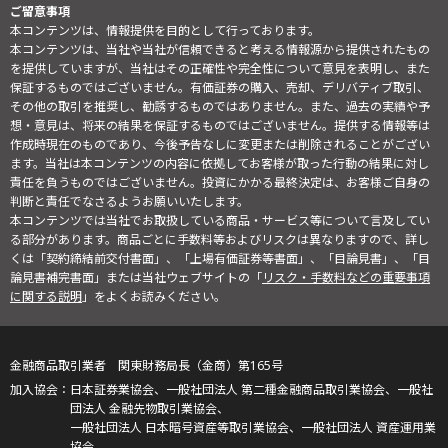
ご留意事項
本コンテンツは、情報提供を目的として行っております。
本コンテンツは、当社や当社が信頼できると考える情報源から提供されたもの
を提供していますが、当社はその正確性や完全性について意見を表明し、また
保証するものではございません。有価証券の購入、売却、デリバティブ取引、
その他の取引を推奨し、勧誘するものではありません。また、過去の実績や予
想・意見は、将来の結果を保証するものではございません。提供する情報等は
作成時現在のものであり、今後予告なしに変更または削除されることがござい
ます。当社は本コンテンツの内容に依拠してお客様が取った行動の結果に対し
責任を負うものではございません。投資にかかる最終決定は、お客様ご自身の
判断と責任でなさるようお願いいたします。
本コンテンツでは当社でお取扱している商品・サービス等について言及してい
る部分があります。商品ごとに手数料等およびリスクは異なりますので、詳し
くは「契約締結前交付書面」、「上場有価証券等書面」、「目論見書」、「目
論見書補完書面」または当社ウェブサイトの「
リスク・手数料などの重要事項
に関する説明
」をよくお読みください。
金融商品取引業者 関東財務局長（金商）第165号
日本証券業協会、一般社団法人 第二種金融商品取引業協会、一般社
団法人 金融先物取引業協会、
一般社団法人 日本暗号資産等取引業協会、一般社団法人 資産運用業
協会