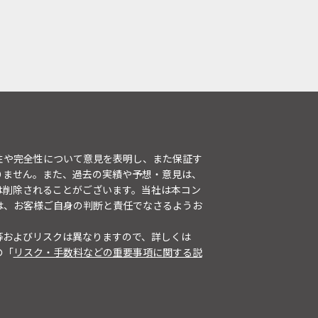
性や完全性について意見を表明し、また保証す
りません。また、過去の実績や予想・意見は、
は削除されることがございます。当社は本コン
は、お客様ご自身の判断と責任でなさるようお
等およびリスクは異なりますので、詳しくは
の「
リスク・手数料などの重要事項に関する説