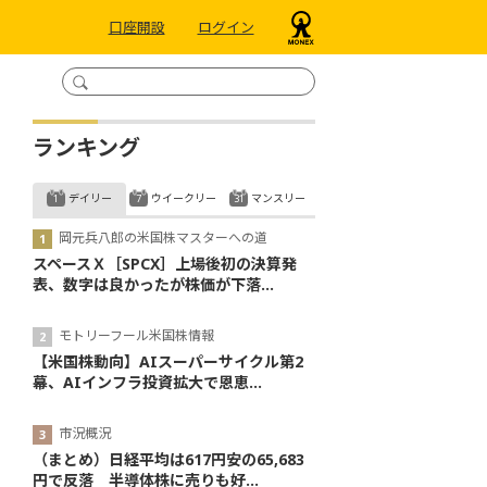
口座開設
ログイン
ランキング
デイリー
ウイークリー
マンスリー
岡元兵八郎の米国株マスターへの道
スペースＸ［SPCX］上場後初の決算発
表、数字は良かったが株価が下落...
モトリーフール米国株情報
【米国株動向】AIスーパーサイクル第2
幕、AIインフラ投資拡大で恩恵...
市況概況
（まとめ）日経平均は617円安の65,683
円で反落 半導体株に売りも好...