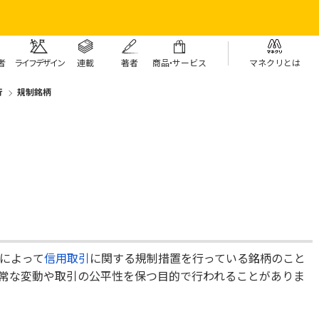
者
ライフデザイン
連載
著者
商
品・
サービス
マネクリとは
行
規制銘柄
によって
信用取引
に関する規制措置を行っている銘柄のこと
常な変動や取引の公平性を保つ目的で行われることがありま