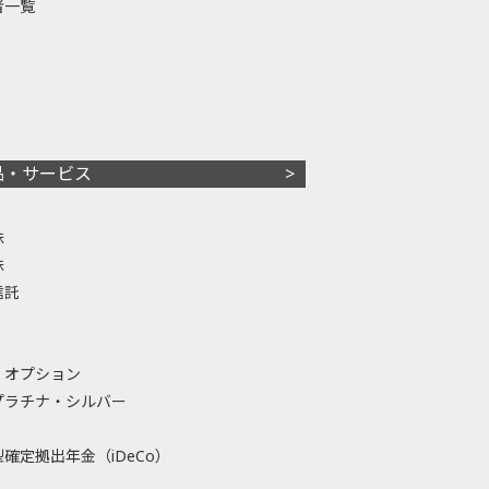
者一覧
品・サービス
株
株
信託
・オプション
プラチナ・シルバー
確定拠出年金（iDeCo）