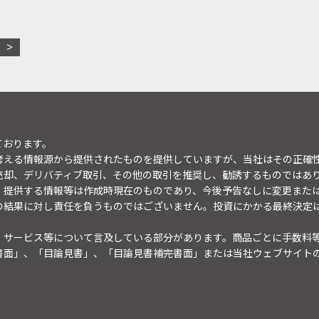
ております。
考える情報源から提供されたものを提供していますが、当社はその正確
売却、デリバティブ取引、その他の取引を推奨し、勧誘するものではあ
。提供する情報等は作成時現在のものであり、今後予告なしに変更また
の結果に対し責任を負うものではございません。投資にかかる最終決定
・サービス等について言及している部分があります。商品ごとに手数料
書面」、「目論見書」、「目論見書補完書面」または当社ウェブサイト