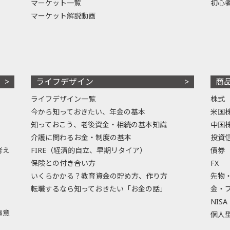
マーケット一覧
初心
マーケット解説動画
ライフデザイン
商
ライフデザイン一覧
株式
今から知っておきたい、年金の基本
米国
知っておこう、老後資金・相続の基本知識
中国
介護に関わるお金・制度の基本
投資
考え
FIRE（経済的自立、早期リタイア）
債券
保険との付き合い方
FX
いくらかかる？教育資金の貯め方、作り方
先物
転職するなら知っておきたい「お金の話」
金・
NISA
極意
個人型