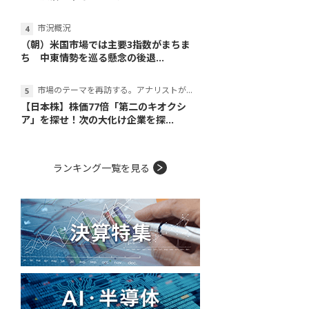
市況概況
（朝）米国市場では主要3指数がまちま
ち 中東情勢を巡る懸念の後退...
市場のテーマを再訪する。アナリストが読み解くテーマの本質
【日本株】株価77倍「第二のキオクシ
ア」を探せ！次の大化け企業を探...
ランキング一覧を見る