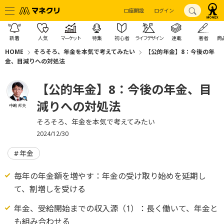
口座開設
ログイン
新着
人気
マーケット
特集
初心者
ライフデザイン
連載
著者
商
HOME
そろそろ、年金を本気で考えてみたい
【公的年金】8：今後の年
金、目減りへの対処法
【公的年金】8：今後の年金、目
減りへの対処法
中嶋 邦夫
そろそろ、年金を本気で考えてみたい
2024/12/30
年金
毎年の年金額を増やす：年金の受け取り始めを延期し
て、割増しを受ける
年金、受給開始までの収入源（1）：長く働いて、年金と
も組み合わせる