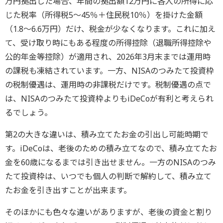
万円拠出した場合、年間の拠出額12万円に各人の所得に応
じた税率（所得税5～45％＋住民税10％）を掛けた金額
（1.8～6.6万円）だけ、税金が少なくなります。これに加え
て、受け取り時にもある程度の所得控除（退職所得控除や
公的年金等控除）が適用され、2026年3月末までは運用時
の課税も凍結されています。一方、NISAのつみたて投資枠
の税制優遇は、運用時の非課税だけです。税制優遇の点で
は、NISAのつみたて投資枠よりもiDeCoが有利と考えられ
るでしょう。
第2の大きな違いは、積み立てたお金の引出し可能時期で
す。iDeCoは、老後のための積み立てなので、積み立てたお
金を60歳になるまでは引き出せません。一方のNISAのつみ
たて投資枠は、いつでも個人の判断で解約して、積み立て
たお金を引き出すことが出来ます。
そのほかにも色々な違いがありますが、老後の資金と割り