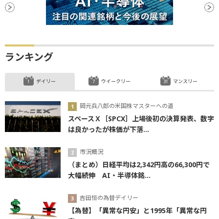
ランキング
デイリー
ウイークリー
マンスリー
岡元兵八郎の米国株マスターへの道
スペースＸ［SPCX］上場後初の決算発表、数字
は良かったが株価が下落...
市況概況
（まとめ）日経平均は2,342円高の66,300円で
大幅続伸 AI・半導体銘...
吉田恒の為替デイリー
【為替】「異常な円安」と1995年「異常な円