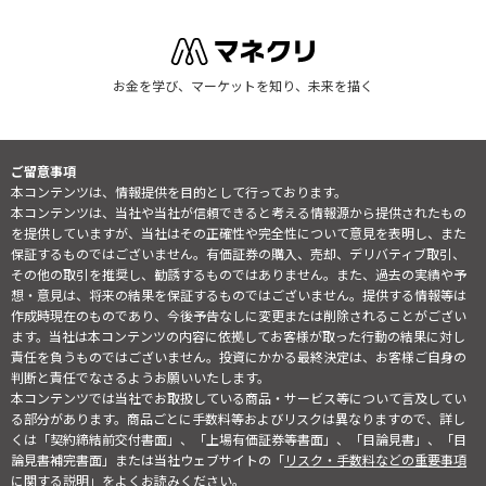
お金を学び、マーケットを知り、未来を描く
ご留意事項
本コンテンツは、情報提供を目的として行っております。
本コンテンツは、当社や当社が信頼できると考える情報源から提供されたもの
を提供していますが、当社はその正確性や完全性について意見を表明し、また
保証するものではございません。有価証券の購入、売却、デリバティブ取引、
その他の取引を推奨し、勧誘するものではありません。また、過去の実績や予
想・意見は、将来の結果を保証するものではございません。提供する情報等は
作成時現在のものであり、今後予告なしに変更または削除されることがござい
ます。当社は本コンテンツの内容に依拠してお客様が取った行動の結果に対し
責任を負うものではございません。投資にかかる最終決定は、お客様ご自身の
判断と責任でなさるようお願いいたします。
本コンテンツでは当社でお取扱している商品・サービス等について言及してい
る部分があります。商品ごとに手数料等およびリスクは異なりますので、詳し
くは「契約締結前交付書面」、「上場有価証券等書面」、「目論見書」、「目
論見書補完書面」または当社ウェブサイトの「
リスク・手数料などの重要事項
に関する説明
」をよくお読みください。