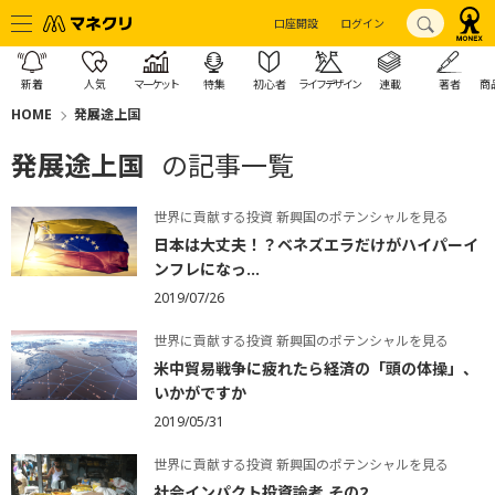
口座開設
ログイン
新着
人気
マーケット
特集
初心者
ライフデザイン
連載
著者
商
HOME
発展途上国
発展途上国
の記事一覧
世界に貢献する投資 新興国のポテンシャルを見る
日本は大丈夫！？ベネズエラだけがハイパーイ
ンフレになっ...
2019/07/26
世界に貢献する投資 新興国のポテンシャルを見る
米中貿易戦争に疲れたら経済の「頭の体操」、
いかがですか
2019/05/31
世界に貢献する投資 新興国のポテンシャルを見る
社会インパクト投資論考 その2