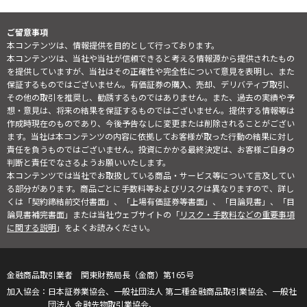
ご留意事項
本コンテンツは、情報提供を目的として行っております。
本コンテンツは、当社や当社が信頼できると考える情報源から提供されたもの
を提供していますが、当社はその正確性や完全性について意見を表明し、また
保証するものではございません。有価証券の購入、売却、デリバティブ取引、
その他の取引を推奨し、勧誘するものではありません。また、過去の実績や予
想・意見は、将来の結果を保証するものではございません。提供する情報等は
作成時現在のものであり、今後予告なしに変更または削除されることがござい
ます。当社は本コンテンツの内容に依拠してお客様が取った行動の結果に対し
責任を負うものではございません。投資にかかる最終決定は、お客様ご自身の
判断と責任でなさるようお願いいたします。
本コンテンツでは当社でお取扱している商品・サービス等について言及してい
る部分があります。商品ごとに手数料等およびリスクは異なりますので、詳し
くは「契約締結前交付書面」、「上場有価証券等書面」、「目論見書」、「目
論見書補完書面」または当社ウェブサイトの「
リスク・手数料などの重要事項
に関する説明
」をよくお読みください。
金融商品取引業者 関東財務局長（金商）第165号
日本証券業協会、一般社団法人 第二種金融商品取引業協会、一般社
団法人 金融先物取引業協会、