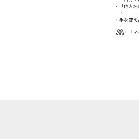
「他人名
ト
手を変え
「マ