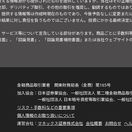
考える情報源から提供されたものを提供していますが、当社はその正確
売却、デリバティブ取引、その他の取引を推奨し、勧誘するものではあ
。提供する情報等は作成時現在のものであり、今後予告なしに変更また
の結果に対し責任を負うものではございません。投資にかかる最終決定
・サービス等について言及している部分があります。商品ごとに手数料
書面」、「目論見書」、「目論見書補完書面」または当社ウェブサイト
金融商品取引業者 関東財務局長（金商）第165号
日本証券業協会、一般社団法人 第二種金融商品取
一般社団法人 日本暗号資産等取引業協会、一般社
リスク・手数料などの重要事項
個人情報のお取り扱いについて
マネックス証券株式会社
会社概要
お問合せ
ヘ