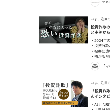
マネ
いま、注目
投資詐欺の
と実例か
2024
投資詐欺
被害に遭
怖がるだ
「マ
いま、注目
「投資詐
んインタ
AIまで
「自分だ