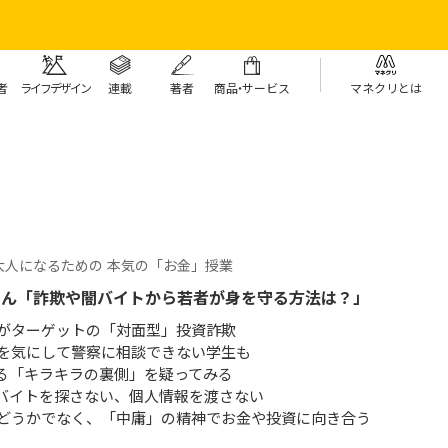
者
ライフデザイン
連載
著者
商
品・
サービス
マネクリとは
大人になるための 本気の「お金」授業
さん「詐欺や闇バイトから若者が身を守る方法は？」
がターゲットの「対面型」投資詐欺
を気にして警察に相談できない学生も
見る「キラキラの裏側」を疑ってみる
はバイトを探さない、個人情報を渡さない
どうかでなく、「中庸」の精神でお金や投資に向き合う