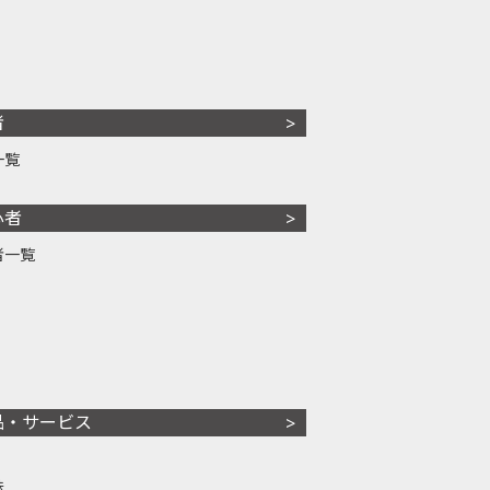
者
一覧
心者
者一覧
品・サービス
株