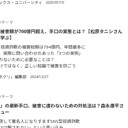
ックス・ユニバーシティ
2025/01/10
のテーマ
被害額が700億円超え、手口の実態とは？【松原タニシさん
ら学ぶ】
年の投資詐欺の被害総額は794億円、年間最多に
、実際に問い合わせのあった「3つの実例」
わないために必要なことは？
けではなく、正しい知識で被害を防ごう
ネクリ」編集部
2024/12/27
のテーマ
欺」の最新手口、被害に遭わないための対処法は？森永康平さ
ビュー
駆使して著名人になりすますSNS型投資詐欺
けは騙されない」という思い込み