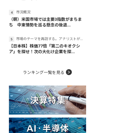
市況概況
（朝）米国市場では主要3指数がまちま
ち 中東情勢を巡る懸念の後退...
市場のテーマを再訪する。アナリストが読み解くテーマの本質
【日本株】株価77倍「第二のキオクシ
ア」を探せ！次の大化け企業を探...
ランキング一覧を見る