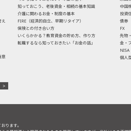
知っておこう、老後資金・相続の基本知識
中国
介護に関わるお金・制度の基本
投資
考え
FIRE（経済的自立、早期リタイア）
債券
保険との付き合い方
FX
いくらかかる？教育資金の貯め方、作り方
先物
転職するなら知っておきたい「お金の話」
金・
NISA
極意
個人型
ております。