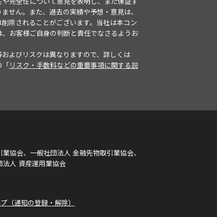
性や完全性について意見を表明し、また保証す
りません。また、過去の実績や予想・意見は、
は削除されることがございます。当社は本コン
は、お客様ご自身の判断と責任でなさるようお
等およびリスクは異なりますので、詳しくは
の「
リスク・手数料などの重要事項に関する説
引業協会、一般社団法人 金融先物取引業協会、
団法人 資産運用業協会
ルプ（通知の登録・解除）