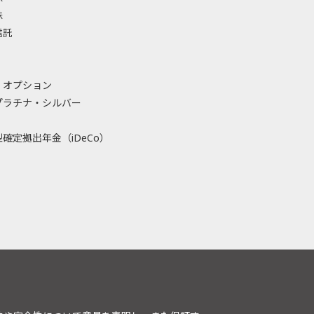
株
信託
・オプション
プラチナ・シルバー
確定拠出年金（iDeCo）