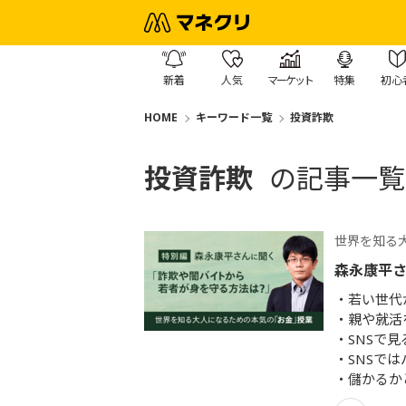
新着
人気
マーケット
特集
初心
HOME
キーワード一覧
投資詐欺
投資詐欺
の記事一覧
世界を知る
森永康平
若い世代
親や就活
SNSで
SNSで
儲かるか