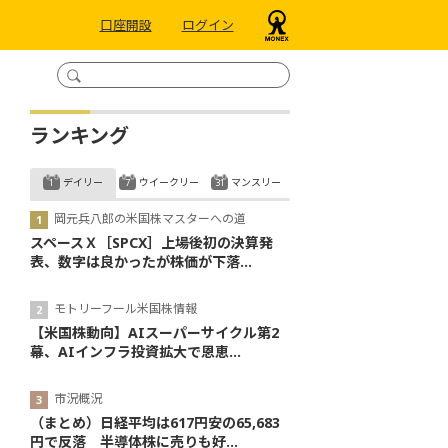
口座開設
ログイン
ランキング
デイリー
ウイークリー
マンスリー
岡元兵八郎の米国株マスターへの道
スペースＸ［SPCX］上場後初の決算発
表、数字は良かったが株価が下落...
モトリーフール米国株情報
【米国株動向】AIスーパーサイクル第2
幕、AIインフラ投資拡大で恩恵...
市況概況
（まとめ）日経平均は617円安の65,683
円で反落 半導体株に売りも好...