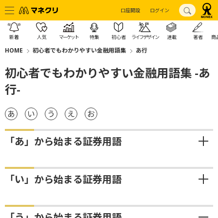
口座開設
ログイン
新着
人気
マーケット
特集
初心者
ライフデザイン
連載
著者
商
HOME
初心者でもわかりやすい金融用語集
あ行
初心者でもわかりやすい金融用語集 -あ
行-
あ
い
う
え
お
「あ」から始まる証券用語
「い」から始まる証券用語
「う」から始まる証券用語