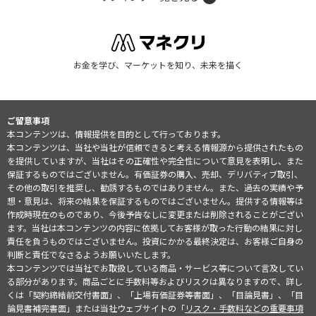
お金を学び、マーケットを知り、未来を描く
ご留意事項
本コンテンツは、情報提供を目的として行っております。
本コンテンツは、当社や当社が信頼できると考える情報源から提供されたもの
を提供していますが、当社はその正確性や完全性について意見を表明し、また
保証するものではございません。有価証券の購入、売却、デリバティブ取引、
その他の取引を推奨し、勧誘するものではありません。また、過去の実績や予
想・意見は、将来の結果を保証するものではございません。提供する情報等は
作成時現在のものであり、今後予告なしに変更または削除されることがござい
ます。当社は本コンテンツの内容に依拠してお客様が取った行動の結果に対し
責任を負うものではございません。投資にかかる最終決定は、お客様ご自身の
判断と責任でなさるようお願いいたします。
本コンテンツでは当社でお取扱している商品・サービス等について言及してい
る部分があります。商品ごとに手数料等およびリスクは異なりますので、詳し
くは「契約締結前交付書面」、「上場有価証券等書面」、「目論見書」、「目
論見書補完書面」または当社ウェブサイトの「
リスク・手数料などの重要事項