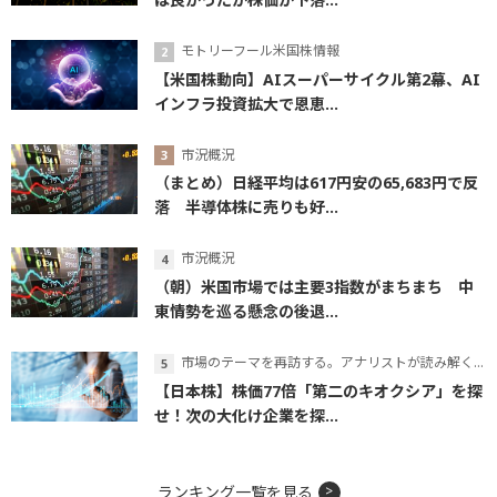
モトリーフール米国株情報
【米国株動向】AIスーパーサイクル第2幕、AI
インフラ投資拡大で恩恵...
市況概況
（まとめ）日経平均は617円安の65,683円で反
落 半導体株に売りも好...
市況概況
（朝）米国市場では主要3指数がまちまち 中
東情勢を巡る懸念の後退...
市場のテーマを再訪する。アナリストが読み解くテーマの本質
【日本株】株価77倍「第二のキオクシア」を探
せ！次の大化け企業を探...
ランキング一覧を見る