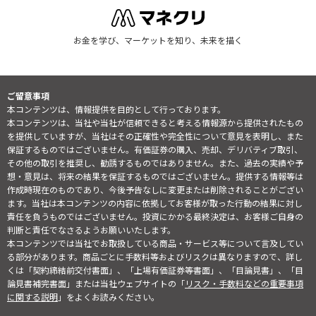
お金を学び、マーケットを知り、未来を描く
ご留意事項
本コンテンツは、情報提供を目的として行っております。
本コンテンツは、当社や当社が信頼できると考える情報源から提供されたもの
を提供していますが、当社はその正確性や完全性について意見を表明し、また
保証するものではございません。有価証券の購入、売却、デリバティブ取引、
その他の取引を推奨し、勧誘するものではありません。また、過去の実績や予
想・意見は、将来の結果を保証するものではございません。提供する情報等は
作成時現在のものであり、今後予告なしに変更または削除されることがござい
ます。当社は本コンテンツの内容に依拠してお客様が取った行動の結果に対し
責任を負うものではございません。投資にかかる最終決定は、お客様ご自身の
判断と責任でなさるようお願いいたします。
本コンテンツでは当社でお取扱している商品・サービス等について言及してい
る部分があります。商品ごとに手数料等およびリスクは異なりますので、詳し
くは「契約締結前交付書面」、「上場有価証券等書面」、「目論見書」、「目
論見書補完書面」または当社ウェブサイトの「
リスク・手数料などの重要事項
に関する説明
」をよくお読みください。