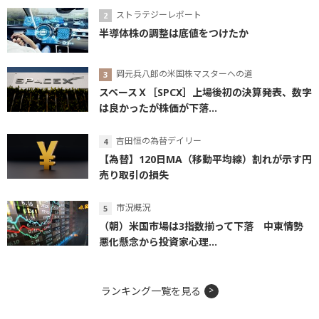
ストラテジーレポート
半導体株の調整は底値をつけたか
岡元兵八郎の米国株マスターへの道
スペースＸ［SPCX］上場後初の決算発表、数字
は良かったが株価が下落...
吉田恒の為替デイリー
【為替】120日MA（移動平均線）割れが示す円
売り取引の損失
市況概況
（朝）米国市場は3指数揃って下落 中東情勢
悪化懸念から投資家心理...
ランキング一覧を見る