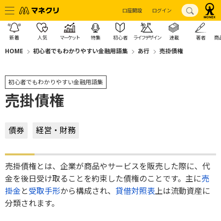
口座開設
ログイン
新着
人気
マーケット
特集
初心者
ライフデザイン
連載
著者
商
HOME
初心者でもわかりやすい金融用語集
あ行
売掛債権
初心者でもわかりやすい金融用語集
売掛債権
債券
経営・財務
売掛債権とは、企業が商品やサービスを販売した際に、代
金を後日受け取ることを約束した債権のことです。主に
売
掛金
と
受取手形
から構成され、
貸借対照表
上は流動資産に
分類されます。