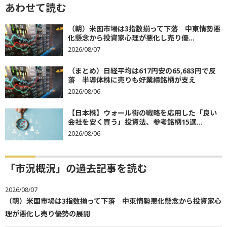
あわせて読む
（朝）米国市場は3指数揃って下落 中東情勢悪
化懸念から投資家心理が悪化し売り優...
2026/08/07
（まとめ）日経平均は617円安の65,683円で反
落 半導体株に売りも好業績銘柄が支え
2026/08/06
【日本株】ウォール街の戦略を応用した「良い
会社を安く買う」投資法、参考銘柄15選...
2026/08/06
「市況概況」の過去記事を読む
2026/08/07
（朝）米国市場は3指数揃って下落 中東情勢悪化懸念から投資家心
理が悪化し売り優勢の展開