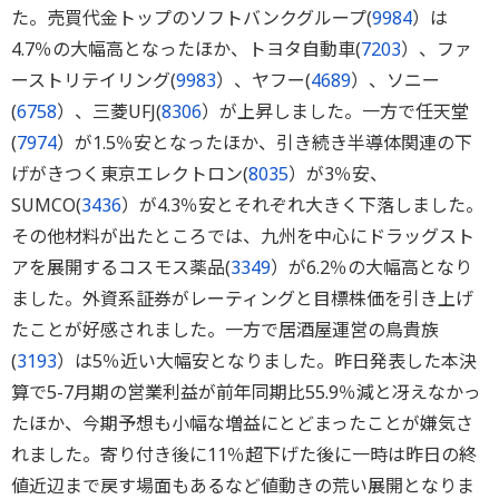
た。売買代金トップのソフトバンクグループ(
9984
）は
4.7％の大幅高となったほか、トヨタ自動車(
7203
）、ファ
ーストリテイリング(
9983
）、ヤフー(
4689
）、ソニー
(
6758
）、三菱UFJ(
8306
）が上昇しました。一方で任天堂
(
7974
）が1.5％安となったほか、引き続き半導体関連の下
げがきつく東京エレクトロン(
8035
）が3％安、
SUMCO(
3436
）が4.3％安とそれぞれ大きく下落しました。
その他材料が出たところでは、九州を中心にドラッグスト
アを展開するコスモス薬品(
3349
）が6.2％の大幅高となり
ました。外資系証券がレーティングと目標株価を引き上げ
たことが好感されました。一方で居酒屋運営の鳥貴族
(
3193
）は5％近い大幅安となりました。昨日発表した本決
算で5-7月期の営業利益が前年同期比55.9％減と冴えなかっ
たほか、今期予想も小幅な増益にとどまったことが嫌気さ
れました。寄り付き後に11％超下げた後に一時は昨日の終
値近辺まで戻す場面もあるなど値動きの荒い展開となりま