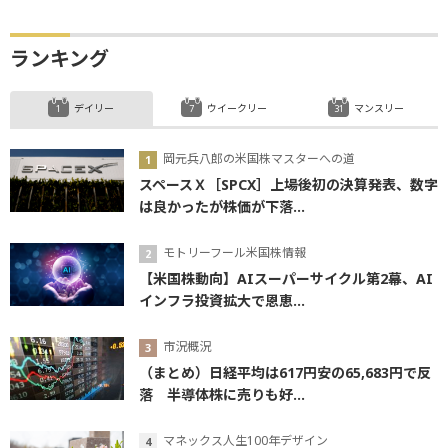
ランキング
デイリー
ウイークリー
マンスリー
岡元兵八郎の米国株マスターへの道
スペースＸ［SPCX］上場後初の決算発表、数字
は良かったが株価が下落...
モトリーフール米国株情報
【米国株動向】AIスーパーサイクル第2幕、AI
インフラ投資拡大で恩恵...
市況概況
（まとめ）日経平均は617円安の65,683円で反
落 半導体株に売りも好...
マネックス人生100年デザイン