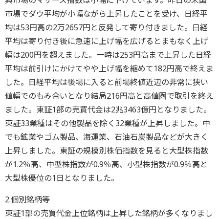
興市場のマザーズ指数は小幅に下げています。昨日の米国
市場でダウ平均が小幅ながら上昇したことを受け、日経平
均は53円高の2万2657円と反発して寄り付きました。日経
平均は寄り付き後に急速に上げ幅を広げるとまもなく上げ
幅は200円を超えました。一時は253円高まで上昇した日経
平均は前引けにかけてやや上げ幅を縮めて182円高で終えま
した。日経平均は後場に入ると前場終値近辺の非常に狭い
値幅でのもみ合いとなり結局216円高と高値圏で取引を終え
ました。東証1部の売買代金は2兆3463億円となりました。
東証33業種はその他製品を除く32業種が上昇しました。中
でも鉱業やゴム製品、海運業、石油石炭製品などが大きく
上昇しました。東証の規模別株価指数を見ると大型株指数
が1.2％高、中型株指数が0.9％高、小型株指数が0.9％高と
大型株優位の1日となりました。
2.個別銘柄等
東証1部の売買代金上位銘柄は上昇した銘柄が多くなりまし