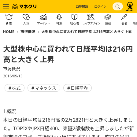
口座開設
ログイン
新着
人気
マーケット
特集
初心者
ライフデザイン
連載
著者
商
HOME
市況概況
大型株中心に買われて日経平均は216円高と大きく上昇
大型株中心に買われて日経平均は216円
高と大きく上昇
市況概況
2018/09/13
株式
マネックス
日経平均
1.概況
本日の日経平均は216円高の2万2821円と大きく上昇しまし
た。TOPIXやJPX日経400、東証2部指数も上昇しましたが新