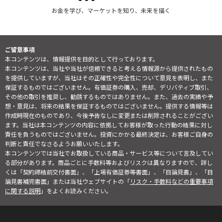
お金を学び、マーケットを知り、未来を描く
ご留意事項
本コンテンツは、情報提供を目的として行っております。
本コンテンツは、当社や当社が信頼できると考える情報源から提供されたもの
を提供していますが、当社はその正確性や完全性について意見を表明し、また
保証するものではございません。有価証券の購入、売却、デリバティブ取引、
その他の取引を推奨し、勧誘するものではありません。また、過去の実績や予
想・意見は、将来の結果を保証するものではございません。提供する情報等は
作成時現在のものであり、今後予告なしに変更または削除されることがござい
ます。当社は本コンテンツの内容に依拠してお客様が取った行動の結果に対し
責任を負うものではございません。投資にかかる最終決定は、お客様ご自身の
判断と責任でなさるようお願いいたします。
本コンテンツでは当社でお取扱している商品・サービス等について言及してい
る部分があります。商品ごとに手数料等およびリスクは異なりますので、詳し
くは「契約締結前交付書面」、「上場有価証券等書面」、「目論見書」、「目
論見書補完書面」または当社ウェブサイトの「
リスク・手数料などの重要事項
に関する説明
」をよくお読みください。