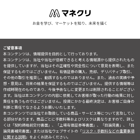
お金を学び、マーケットを知り、未来を描く
ご留意事項
本コンテンツは、情報提供を目的として行っております。
本コンテンツは、当社や当社が信頼できると考える情報源から提供されたもの
を提供していますが、当社はその正確性や完全性について意見を表明し、また
保証するものではございません。有価証券の購入、売却、デリバティブ取引、
その他の取引を推奨し、勧誘するものではありません。また、過去の実績や予
想・意見は、将来の結果を保証するものではございません。提供する情報等は
作成時現在のものであり、今後予告なしに変更または削除されることがござい
ます。当社は本コンテンツの内容に依拠してお客様が取った行動の結果に対し
責任を負うものではございません。投資にかかる最終決定は、お客様ご自身の
判断と責任でなさるようお願いいたします。
本コンテンツでは当社でお取扱している商品・サービス等について言及してい
る部分があります。商品ごとに手数料等およびリスクは異なりますので、詳し
くは「契約締結前交付書面」、「上場有価証券等書面」、「目論見書」、「目
論見書補完書面」または当社ウェブサイトの「
リスク・手数料などの重要事項
に関する説明
」をよくお読みください。