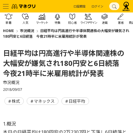
口座開設
ログイン
新着
人気
マーケット
特集
初心者
ライフデザイン
連載
著者
商
HOME
市況概況
日経平均は円高進行や半導体関連株の大幅安が嫌気され
180円安と6日続落 今夜21時半に米雇用統計が発表
日経平均は円高進行や半導体関連株の
大幅安が嫌気され180円安と6日続落
今夜21時半に米雇用統計が発表
市況概況
2018/09/07
株式
マネックス
日経平均
1.概況
本日の日経平均は180円安の2万2307円と下落し6日続落と