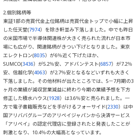
2.個別銘柄等
東証1部の売買代金上位銘柄は売買代金トップで小幅に上昇
した任天堂(
7974
）を除き軒並み下落しました。中でも昨日
の米国市場で半導体関連株が大きく売られた流れが日本市
場にも広がり、関連銘柄がきつい下げとなりました。東京
エレクトロン(
8035
）が6％近く下げたほか、
SUMCO(
3436
）が5.2％安、アドバンテスト(
6857
）が7.2％
安、信越化学(
4063
）が2.7％安となるなどいずれも大きく
下落しました。その他材料が出たところでは、5－7月期の3
ヶ月の業績が減収営業減益に終わり今期の業績予想を下方
修正した積水ハウス(
1928
）は3.6％安と売られました。一
方で電子書籍販売などを手がけるフォーサイド(
2330
）は中
国アリババグループのアリペイジャパンから決済サービス
「アリペイ」の認定代理店に登録されたと発表したことが
刺激となり、10.4％の大幅高となっています。