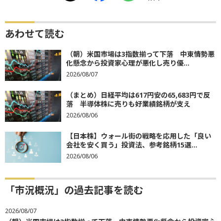
あわせて読む
（朝）米国市場は3指数揃って下落 中東情勢悪
化懸念から投資家心理が悪化し売り優...
2026/08/07
（まとめ）日経平均は617円安の65,683円で反
落 半導体株に売りも好業績銘柄が支え
2026/08/06
【日本株】ウォール街の戦略を応用した「良い
会社を安く買う」投資法、参考銘柄15選...
2026/08/06
「市況概況」の過去記事を読む
2026/08/07