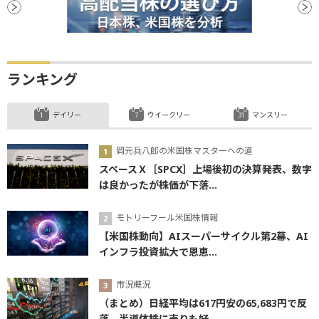
ランキング
デイリー
ウイークリー
マンスリー
岡元兵八郎の米国株マスターへの道
スペースＸ［SPCX］上場後初の決算発表、数字
は良かったが株価が下落...
モトリーフール米国株情報
【米国株動向】AIスーパーサイクル第2幕、AI
インフラ投資拡大で恩恵...
市況概況
（まとめ）日経平均は617円安の65,683円で反
落 半導体株に売りも好...