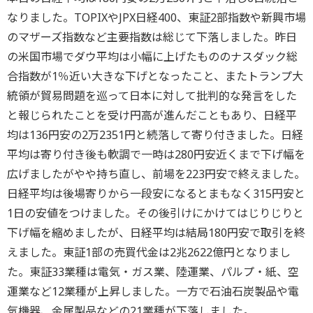
なりました。TOPIXやJPX日経400、東証2部指数や新興市場
のマザーズ指数など主要指数は総じて下落しました。昨日
の米国市場でダウ平均は小幅に上げたもののナスダック総
合指数が1％近い大きな下げとなったこと、またトランプ大
統領が貿易問題を巡って日本に対して批判的な発言をした
と報じられたことを受け円高が進んだこともあり、日経平
均は136円安の2万2351円と続落して寄り付きました。日経
平均は寄り付き後も軟調で一時は280円安近くまで下げ幅を
広げましたがやや持ち直し、前場を223円安で終えました。
日経平均は後場寄りから一段安になるとまもなく315円安と
1日の安値をつけました。その後引けにかけてはじりじりと
下げ幅を縮めましたが、日経平均は結局180円安で取引を終
えました。東証1部の売買代金は2兆2622億円となりまし
た。東証33業種は電気・ガス業、陸運業、パルプ・紙、空
運業など12業種が上昇しました。一方で石油石炭製品や電
気機器、金属製品などの21業種が下落しました。