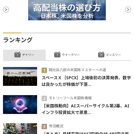
ランキング
デイリー
ウイークリー
マンスリー
岡元兵八郎の米国株マスターへの道
スペースＸ［SPCX］上場後初の決算発表、数字
は良かったが株価が下落...
モトリーフール米国株情報
【米国株動向】AIスーパーサイクル第2幕、AI
インフラ投資拡大で恩恵...
市況概況
（まとめ）日経平均は617円安の65,683円で反