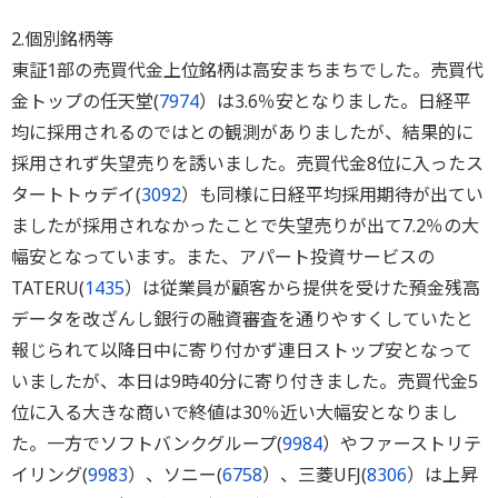
2.個別銘柄等
東証1部の売買代金上位銘柄は高安まちまちでした。売買代
金トップの任天堂(
7974
）は3.6％安となりました。日経平
均に採用されるのではとの観測がありましたが、結果的に
採用されず失望売りを誘いました。売買代金8位に入ったス
タートトゥデイ(
3092
）も同様に日経平均採用期待が出てい
ましたが採用されなかったことで失望売りが出て7.2％の大
幅安となっています。また、アパート投資サービスの
TATERU(
1435
）は従業員が顧客から提供を受けた預金残高
データを改ざんし銀行の融資審査を通りやすくしていたと
報じられて以降日中に寄り付かず連日ストップ安となって
いましたが、本日は9時40分に寄り付きました。売買代金5
位に入る大きな商いで終値は30％近い大幅安となりまし
た。一方でソフトバンクグループ(
9984
）やファーストリテ
イリング(
9983
）、ソニー(
6758
）、三菱UFJ(
8306
）は上昇