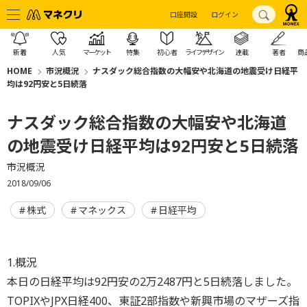
口座開設
ログイン
新着
人気
マーケット
特集
初心者
ライフデザイン
連載
著者
商
HOME
市況概況
ナスダック総合指数の大幅安や北海道の地震受け日経平
均は92円安と5日続落
ナスダック総合指数の大幅安や北海道
の地震受け日経平均は92円安と5日続落
市況概況
2018/09/06
株式
マネックス
日経平均
1.概況
本日の日経平均は92円安の2万2487円と5日続落しました。
TOPIXやJPX日経400、東証2部指数や新興市場のマザーズ指