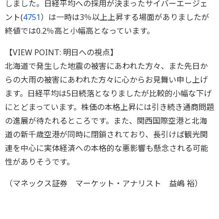
しました。日経平均への採用が決まったサイバーエージェ
ント(
4751
）は一時は3％以上上昇する場面がありましたが
終値では0.2％高と小幅高となっています。
【VIEW POINT: 明日への視点】
北海道で発生した地震の被害にあわれた方々、また先日か
らの大雨の被害にあわれた方々に心からお見舞い申し上げ
ます。日経平均は5日続落となりましたが比較的小幅な下げ
にとどまっています。株価の本格上昇には引き続き通商問題
の進展が待たれるところです。また、関西国際空港と北海
道の新千歳空港が同時に閉鎖されており、長引けば観光関
連を中心に実体経済への本格的な悪影響も懸念される可能
性がありそうです。
（マネックス証券 マーケット・アナリスト 益嶋 裕）