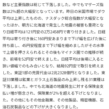
数など主要指数は総じて下落しました。中でもマザーズ指
数は2％超の大幅安となっています。昨日の米国市場でダウ
平均は上昇したものの、ナスダック総合指数が大幅安とな
ったほか、朝方に北海道で発生した地震の被害も重荷とな
り日経平均は121円安の2万2458円で寄り付きました。日経
平均は寄り付き後に160円安あまりまで下げ幅を広げた後に
持ち直し、45円安程度まで下げ幅を縮めましたがその水準
で上値を押さえられるとその後もマイナス圏での推移が続
き、前場を52円安で終えました。日経平均は後場に入ると
狭い値幅でのもみ合いとなり、結局92円安で取引を終えま
した。東証1部の売買代金は2兆2328億円となりました。東
証33業種は鉱業とガラス土石製品のみ上昇し残る31業種は
下落しました。中でも北海道の地震発生に対する保険金支
払い増が懸念され、保険業が2％を超える下げとなりまし
た。その他にもその他金融業、その他製品、精密機器、石
油石炭製品などの下げが大きくなりました。