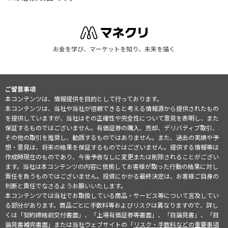
お金を学び、マーケットを知り、未来を描く
ご留意事項
本コンテンツは、情報提供を目的として行っております。
本コンテンツは、当社や当社が信頼できると考える情報源から提供されたもの
を提供していますが、当社はその正確性や完全性について意見を表明し、また
保証するものではございません。有価証券の購入、売却、デリバティブ取引、
その他の取引を推奨し、勧誘するものではありません。また、過去の実績や予
想・意見は、将来の結果を保証するものではございません。提供する情報等は
作成時現在のものであり、今後予告なしに変更または削除されることがござい
ます。当社は本コンテンツの内容に依拠してお客様が取った行動の結果に対し
責任を負うものではございません。投資にかかる最終決定は、お客様ご自身の
判断と責任でなさるようお願いいたします。
本コンテンツでは当社でお取扱している商品・サービス等について言及してい
る部分があります。商品ごとに手数料等およびリスクは異なりますので、詳し
くは「契約締結前交付書面」、「上場有価証券等書面」、「目論見書」、「目
論見書補完書面」または当社ウェブサイトの「
リスク・手数料などの重要事項