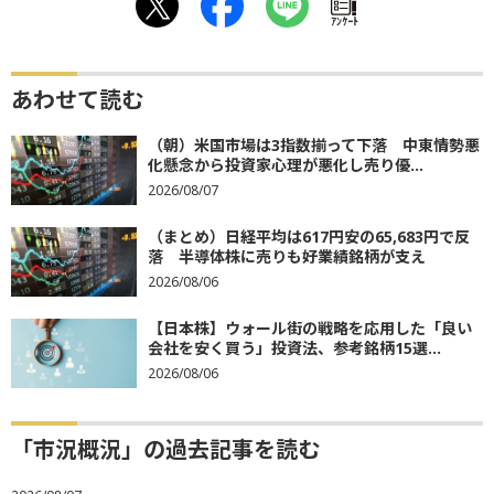
ｱﾝｹｰﾄ
あわせて読む
（朝）米国市場は3指数揃って下落 中東情勢悪
化懸念から投資家心理が悪化し売り優...
2026/08/07
（まとめ）日経平均は617円安の65,683円で反
落 半導体株に売りも好業績銘柄が支え
2026/08/06
【日本株】ウォール街の戦略を応用した「良い
会社を安く買う」投資法、参考銘柄15選...
2026/08/06
「市況概況」の過去記事を読む